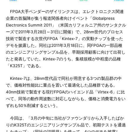
FPGA大手ベンダーのザイリンクスは、エレクトロニクス関連
企業の首脳陣が集う報道関係者向けイベント「Globalpress
Electronics Summit 2011」（米国カリフォルニア州のサンタクル
ーズで2011年3月28日～31日に開催）で、28nm世代のプロセス
技術で製造する次世代FPGA「Kintex-7」の実動チップを使った
デモを披露した。同社は2011年3月18日に、同FPGAの一部品種
のエンジニアリングサンプル品を、早期採用顧客に向けて出荷し
たと発表していた。Kintex-7のうち、集積規模が中程度の品種
「K325T」である。
Kintex-7は、28nm世代品で同社が用意する3つの製品群の中
で、価格対性能比に重点を置いて最適化した品種群である。
40nm技術で製造する現行FPGAのハイエンド品「Virtex-6」に比
べて、同等の動作周波数に対応しながらも、価格と消費電力をい
ずれも50％削減するという。
今回は、「3月の中旬に当社がファウンダリから入手したばか
りのK325Tのエンジニアリングサンプル品で、初期テストを通過
したチップ」（同社の説明員）を使って、4つのデモを披露し