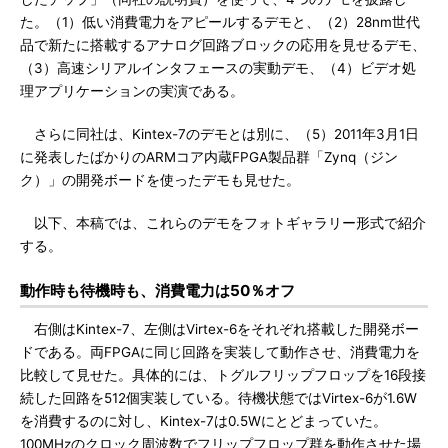
た。（1）低い消費電力をアピールするデモと、（2）28nm世代
品で新たに搭載するアナログ回路ブロックの応用を見せるデモ、
（3）高速シリアルインタフェースの実動デモ、（4）ビデオ処
理アプリケーションの実演である。
さらに同社は、Kintex-7のデモとは別に、（5）2011年3月1日
に発表したばかりのARMコア内蔵FPGA製品群「Zynq（ジン
ク）」の開発ボードを使ったデモも見せた。
以下、本稿では、これらのデモをフォトギャラリー形式で紹介
する。
動作時も待機時も、消費電力は50％オフ
右側はKintex-7、左側はVirtex-6をそれぞれ搭載した開発ボー
ドである。両FPGAに同じ回路を実装して動作させ、消費電力を
比較して見せた。具体的には、トグルフリップフロップを16段接
続した回路を512個実装している。待機状態ではVirtex-6が1.6W
を消費するのに対し、Kintex-7は0.5Wにとどまっていた。
100MHzのクロック周波数でフリップフロップ群を動作させた場