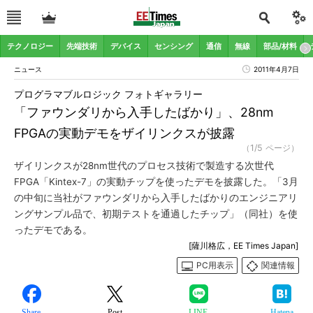
テクノロジー
先端技術
デバイス
センシング
通信
無線
部品/材料
ニュース
2011年4月7日
プログラマブルロジック フォトギャラリー
「ファウンダリから入手したばかり」、28nm
FPGAの実動デモをザイリンクスが披露
（1/5 ページ）
ザイリンクスが28nm世代のプロセス技術で製造する次世代
FPGA「Kintex-7」の実動チップを使ったデモを披露した。「3月
の中旬に当社がファウンダリから入手したばかりのエンジニアリ
ングサンプル品で、初期テストを通過したチップ」（同社）を使
ったデモである。
[薩川格広，EE Times Japan]
PC用表示
関連情報
Share
Post
LINE
Hatena