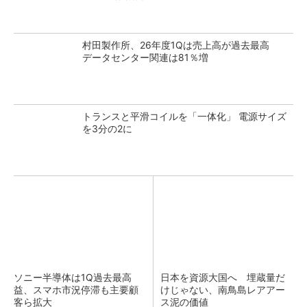
村田製作所、26年度1Qは売上高が過去最高
データセンター関連は81％増
トランスと平滑コイルを「一体化」 電源サイズ
を3分の2に
ソニー半導体は1Q過去最高
日本を資源大国へ 埋蔵量だ
益、スマホ市況停滞も主要顧
けじゃない、南鳥島レアアー
客ら拡大
ス泥の価値