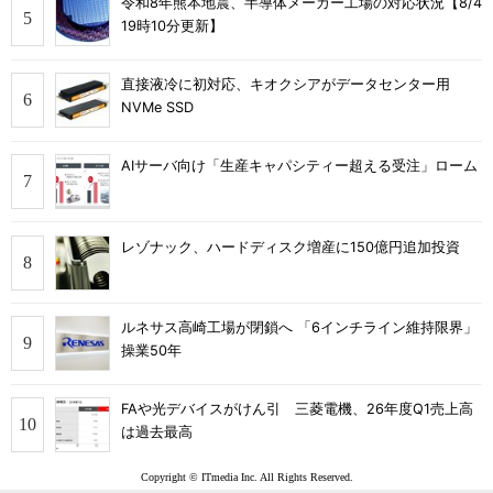
令和8年熊本地震、半導体メーカー工場の対応状況【8/4
19時10分更新】
直接液冷に初対応、キオクシアがデータセンター用
NVMe SSD
AIサーバ向け「生産キャパシティー超える受注」ローム
レゾナック、ハードディスク増産に150億円追加投資
ルネサス高崎工場が閉鎖へ 「6インチライン維持限界」
操業50年
FAや光デバイスがけん引 三菱電機、26年度Q1売上高
は過去最高
Copyright © ITmedia Inc. All Rights Reserved.