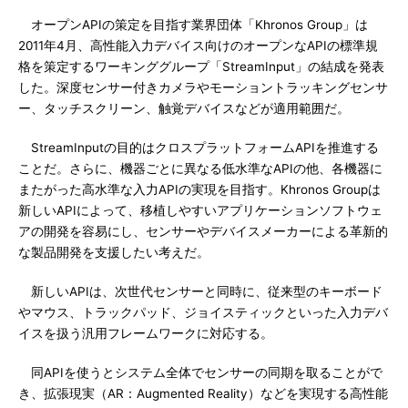
オープンAPIの策定を目指す業界団体「Khronos Group」は
2011年4月、高性能入力デバイス向けのオープンなAPIの標準規
格を策定するワーキンググループ「StreamInput」の結成を発表
した。深度センサー付きカメラやモーショントラッキングセンサ
ー、タッチスクリーン、触覚デバイスなどが適用範囲だ。
StreamInputの目的はクロスプラットフォームAPIを推進する
ことだ。さらに、機器ごとに異なる低水準なAPIの他、各機器に
またがった高水準な入力APIの実現を目指す。Khronos Groupは
新しいAPIによって、移植しやすいアプリケーションソフトウェ
アの開発を容易にし、センサーやデバイスメーカーによる革新的
な製品開発を支援したい考えだ。
新しいAPIは、次世代センサーと同時に、従来型のキーボード
やマウス、トラックパッド、ジョイスティックといった入力デバ
イスを扱う汎用フレームワークに対応する。
同APIを使うとシステム全体でセンサーの同期を取ることがで
き、拡張現実（AR：Augmented Reality）などを実現する高性能