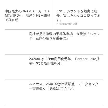
中国最大のDRAMメーカーCX
SNSアカウントを着実に成
MTがIPOへ 増産とHBM開発
長。実はみんなココ使ってま
で存在感
す。
PR(Dreaw合同会社)
商社が見る激動の半導体市場 今後は「バッフ
ァー在庫の確保が重要に」
2026年は「2nm商用化元年」 Panther Lake搭
載PCなど最新機を分...
ルネサス、26年2Qは増収増益 データセンタ
ー需要強く「供給はパツパツ」