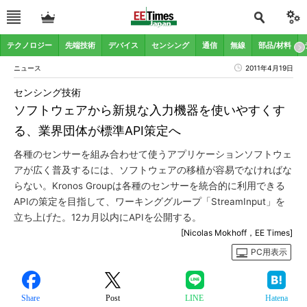
テクノロジー
先端技術
デバイス
センシング
通信
無線
部品/材料
ニュース
2011年4月19日
センシング技術
ソフトウェアから新規な入力機器を使いやすくす
る、業界団体が標準API策定へ
各種のセンサーを組み合わせて使うアプリケーションソフトウェ
アが広く普及するには、ソフトウェアの移植が容易でなければな
らない。Kronos Groupは各種のセンサーを統合的に利用できる
APIの策定を目指して、ワーキンググループ「StreamInput」を
立ち上げた。12カ月以内にAPIを公開する。
[Nicolas Mokhoff，EE Times]
PC用表示
Share
Post
LINE
Hatena