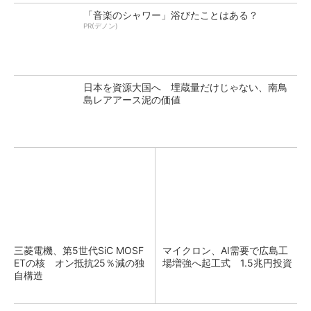
「音楽のシャワー」浴びたことはある？
PR(デノン)
日本を資源大国へ 埋蔵量だけじゃない、南鳥
島レアアース泥の価値
三菱電機、第5世代SiC MOSF
マイクロン、AI需要で広島工
ETの核 オン抵抗25％減の独
場増強へ起工式 1.5兆円投資
自構造