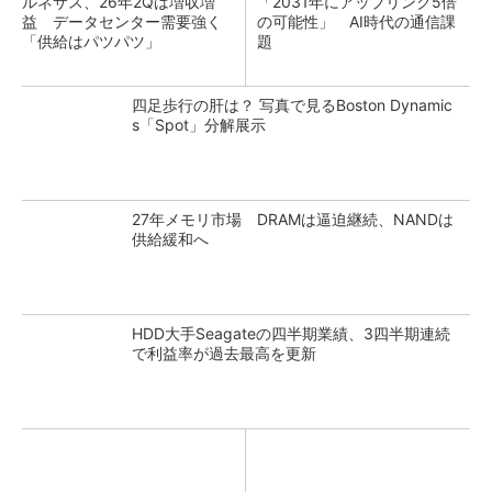
ルネサス、26年2Qは増収増
「2031年にアップリンク5倍
益 データセンター需要強く
の可能性」 AI時代の通信課
「供給はパツパツ」
題
四足歩行の肝は？ 写真で見るBoston Dynamic
s「Spot」分解展示
27年メモリ市場 DRAMは逼迫継続、NANDは
供給緩和へ
HDD大手Seagateの四半期業績、3四半期連続
で利益率が過去最高を更新