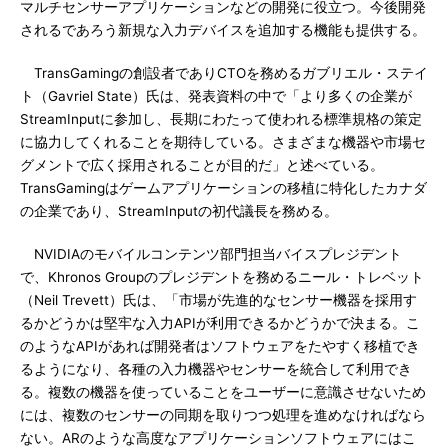
マルチセンサーアプリケーションなどの開発に役立つ。今後開発
されるであろう新規な入力デバイスを追加する機能も提供する。
TransGamingの創設者でありCTOを務めるガブリエル・ステイ
ト（Gavriel State）氏は、発表資料の中で「より多くの企業が
StreamInputに参加し、長期にわたって使われる標準規格の策定
に協力してくれることを期待している。さまざまな機器や市場セ
グメントで広く採用されることが目的だ」と述べている。
TransGamingはゲームアプリケーションの移植に特化したカナダ
の企業であり、StreamInputの初代議長を務める。
NVIDIAのモバイルコンテンツ部門担当バイスプレジデント
で、Khronos Groupのプレジデントを務めるニール・トレベット
（Neil Trevett）氏は、「市場が先進的なセンサー機器を採用す
るかどうかは堅牢な入力APIが利用できるかどうかで決まる。こ
のようなAPIがあれば開発者はソフトウェアをたやすく移植でき
るようになり、各種の入力機器やセンサーを統合して利用でき
る。複数の機器を使っていることをユーザーに意識させないため
には、複数のセンサーの同期を取りつつ処理を進めなければなら
ない。ARのような高度なアプリケーションソフトウェアにはこ