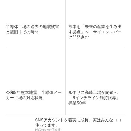
半導体工場の過去の地震被害
熊本を「未来の産業を生み出
と復旧までの時間
す拠点」へ サイエンスパー
ク開発進む
令和8年熊本地震、半導体メー
ルネサス高崎工場が閉鎖へ
カー工場の対応状況
「6インチライン維持限界」
操業50年
SNSアカウントを着実に成長。実はみんなココ
使ってます。
PR(Dreaw合同会社)