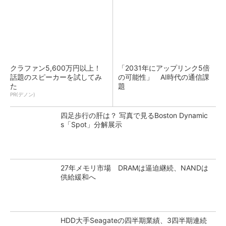
クラファン5,600万円以上！
「2031年にアップリンク5倍
話題のスピーカーを試してみ
の可能性」 AI時代の通信課
た
題
PR(デノン)
四足歩行の肝は？ 写真で見るBoston Dynamic
s「Spot」分解展示
27年メモリ市場 DRAMは逼迫継続、NANDは
供給緩和へ
HDD大手Seagateの四半期業績、3四半期連続