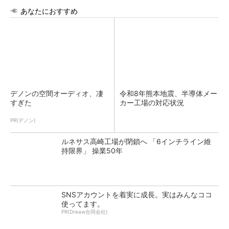
あなたにおすすめ
デノンの空間オーディオ、凄
令和8年熊本地震、半導体メー
すぎた
カー工場の対応状況
PR(デノン)
ルネサス高崎工場が閉鎖へ 「6インチライン維
持限界」 操業50年
SNSアカウントを着実に成長。実はみんなココ
使ってます。
PR(Dreaw合同会社)