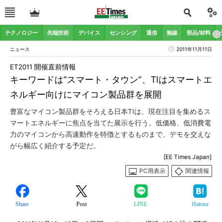
テクノロジー
先端技術
デバイス
センシング
通信
無線
部品/材料
ニュース
2011年11月11日
ET2011 開催直前情報
キーワードは“スマート・タウン”、TIはスマートエ
ネルギー向けにマイコン製品群を展開
豊富なマイコン製品群をそろえる日本TIは、現在注目を集めるス
マートエネルギーに焦点を当てた展示を行う。低価格、低消費電
力のマイコンから高速動作を特徴とするものまで、デモを交えな
がら幅広く紹介する予定だ。
[EE Times Japan]
PC用表示
関連情報
Share
Post
LINE
Hatena