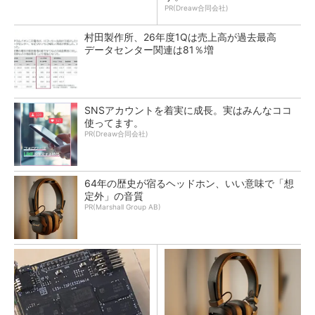
PR(Dreaw合同会社)
村田製作所、26年度1Qは売上高が過去最高
データセンター関連は81％増
SNSアカウントを着実に成長。実はみんなココ
使ってます。
PR(Dreaw合同会社)
64年の歴史が宿るヘッドホン、いい意味で「想
定外」の音質
PR(Marshall Group AB)