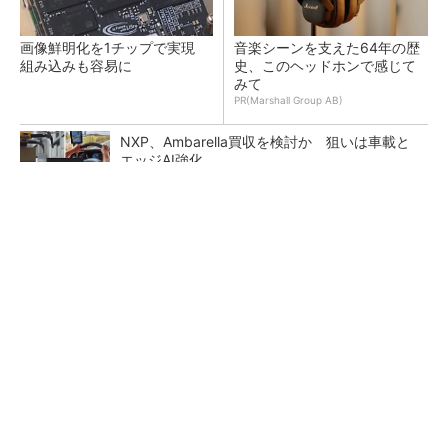
画像鮮明化を1チップで実現
音楽シーンを支えた64年の歴
組み込みも容易に
史、このヘッドホンで感じて
みて
PR(Marshall Group AB)
NXP、Ambarella買収を検討か 狙いは車載と
エッジAI強化
He・ナフサ・レジスト逼迫の続報――半導体工
場停止が回避できている理由
マイクロン、AI需要で広島工場増強へ起工式
1.5兆円投資