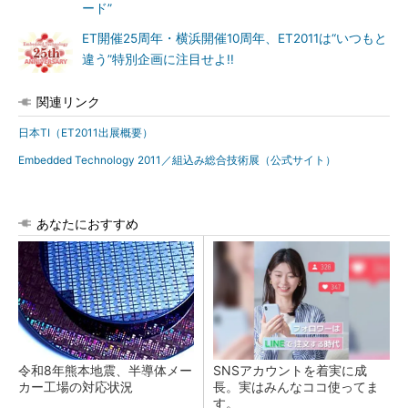
ード”
ET開催25周年・横浜開催10周年、ET2011は“いつもと
違う”特別企画に注目せよ!!
関連リンク
日本TI（ET2011出展概要）
Embedded Technology 2011／組込み総合技術展（公式サイト）
あなたにおすすめ
令和8年熊本地震、半導体メー
SNSアカウントを着実に成
カー工場の対応状況
長。実はみんなココ使ってま
す。