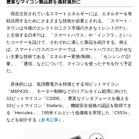
豊富なマイコン製品群を適材適所に
現在注目されているスマートエネルギーには、エネルギーを有
効活用するためにさまざまな技術が必要とされる。「スマート・
タウンは今後のエレクトロニクス市場の大きなトレンドの1つ」
と主張する日本TIは、「スマートハウス」や「インフラ」といっ
たコーナーを設けて、それぞれに適した製品を紹介する。例え
ば、スマートハウスのコーナーでは、スマートハウスに欠かせな
い主要な技術である「エネルギー変換/制御」、「センシング/計
量」、「通信」などについて、マイコンを使ったデモを行う予定
だ。
具体的には、低消費電力を特徴とする16ビットマイコン
「MSP430」、モーター制御などのリアルタイム処理に向けた
32ビットマイコン「C2000」、豊富なインタフェースを備える
32ビットマイコン「Stellaris」、機能安全規格の認証を取得でき
る「Hercules」、1.95米ドルという低価格を実現した「C553x」
などを紹介する（
参考記事
）。