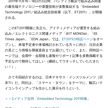
2011年11月16～18日の3日間、パシフィコ横浜で組み込み関連
の最先端テクノロジーや基盤技術が多数集結する「Embedded
Technology 2011／組込み総合技術展（以下、ET2011）」が開催
される。
このET2011開催に先立ち、アイティメディアが運営する組み
込み／エレクトロニクス関連メディア「＠IT MONOist」「EE
Times Japan」「EDN Japan」では、
ET2011の特設ページ
をオー
プンし、来場予定者や来場検討されている方々に向け、注目企業
の見どころ情報を開催直前までお届けしていく。また、同特設ペ
ージでは、会期中・会期後も速報やリポート記事を多数掲載する
予定なので期待してほしい（継続してウオッチしていただきた
い！）。
さて今回紹介するのは、日本テキサス・インスツルメンツ（日
本TI）だ。同社は、「スマート・タウン」をテーマに、幅広いマ
イコンラインアップを生かした展示を行うという。
＞＞3メディア合同「Embedded Technology 2011特集」