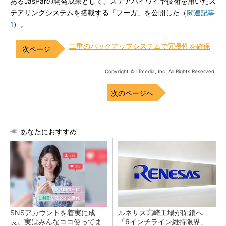
あるJasParの開発成果として、ステアバイワイヤ技術を用いたス
テアリングシステムを搭載する「フーガ」を公開した（
関連記事
1
）。
二重のバックアップシステムで冗長性を確保
Copyright © ITmedia, Inc. All Rights Reserved.
次のページへ
あなたにおすすめ
SNSアカウントを着実に成
ルネサス高崎工場が閉鎖へ
長。実はみんなココ使ってま
「6インチライン維持限界」