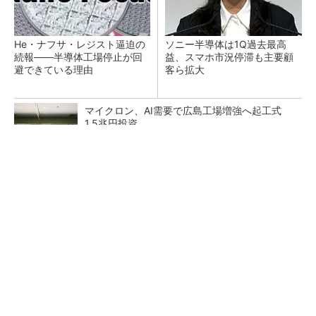
He・ナフサ・レジスト逼迫の
ソニー半導体は1Q過去最高
続報――半導体工場停止が回
益、スマホ市況停滞も主要顧
避できている理由
客ら拡大
マイクロン、AI需要で広島工場増強へ起工式
1.5兆円投資
27年メモリ市場 DRAMは逼迫継続、NANDは
供給緩和へ
中国最大のDRAMメーカーCXMTがIPOへ 増
産とHBM開発で存在感