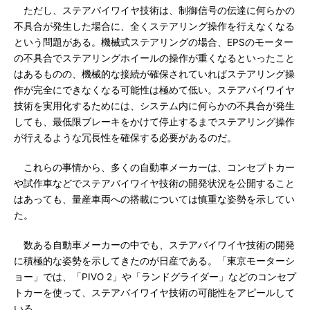
ただし、ステアバイワイヤ技術は、制御信号の伝達に何らかの
不具合が発生した場合に、全くステアリング操作を行えなくなる
という問題がある。機械式ステアリングの場合、EPSのモーター
の不具合でステアリングホイールの操作が重くなるといったこと
はあるものの、機械的な接続が確保されていればステアリング操
作が完全にできなくなる可能性は極めて低い。ステアバイワイヤ
技術を実用化するためには、システム内に何らかの不具合が発生
しても、最低限ブレーキをかけて停止するまでステアリング操作
が行えるような冗長性を確保する必要があるのだ。
これらの事情から、多くの自動車メーカーは、コンセプトカー
や試作車などでステアバイワイヤ技術の開発状況を公開すること
はあっても、量産車両への搭載については慎重な姿勢を示してい
た。
数ある自動車メーカーの中でも、ステアバイワイヤ技術の開発
に積極的な姿勢を示してきたのが日産である。「東京モーターシ
ョー」では、「PIVO 2」や「ランドグライダー」などのコンセプ
トカーを使って、ステアバイワイヤ技術の可能性をアピールして
いる。