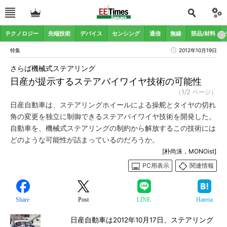
テクノロジー
先端技術
デバイス
センシング
通信
無線
部品/材料
特集
2012年10月19日
さらば機械式ステアリング
日産が提示するステアバイワイヤ技術の可能性
（1/2 ページ）
日産自動車は、ステアリングホイールによる操舵とタイヤの切れ
角の変更を独立に制御できるステアバイワイヤ技術を開発した。
自動車を、機械式ステアリングの制約から解放するこの技術には
どのような可能性が詰まっているのだろうか。
[朴尚洙，MONOist]
PC用表示
関連情報
Share
Post
LINE
Hatena
日産自動車は2012年10月17日、ステアリング