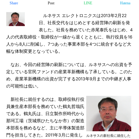
Share
Post
LINE
Hatena
ルネサス エレクトロニクスは2013年2月22
日、社長交代をはじめとする経営陣の刷新を発
表した。社長を務めていた赤尾泰氏をはじめ、4
人の代表取締役・取締役が一線から退くとともに、執行役員を16
人から8人に削減し、7つあった事業本部を4つに統合するなど大
幅な体制変更となっている。
なお、今回の経営陣の刷新については、ルネサスへの出資を予
定している官民ファンドの産業革新機構も了承している。このた
め、産業革新機構の出資が完了する2013年9月までの中継ぎ人事
の可能性は低い。
新社長に就任するのは、取締役執行役
員兼生産本部長を務めていた鶴丸哲哉氏
である。鶴丸氏は、日立製作所時代から
那珂工場（茨城県ひたちなか市）の製造
本部長を務めるなど、主に半導体製造部
門を担当してきた。2011年3月に発生し
ルネサスの新社長に就任した