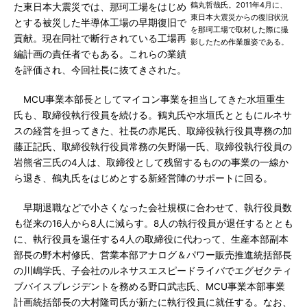
鶴丸哲哉氏。2011年4月に、
た東日本大震災では、那珂工場をはじめ
東日本大震災からの復旧状況
とする被災した半導体工場の早期復旧で
を那珂工場で取材した際に撮
貢献。現在同社で断行されている工場再
影したため作業服姿である。
編計画の責任者でもある。これらの業績
を評価され、今回社長に抜てきされた。
MCU事業本部長としてマイコン事業を担当してきた水垣重生
氏も、取締役執行役員を続ける。鶴丸氏や水垣氏とともにルネサ
スの経営を担ってきた、社長の赤尾氏、取締役執行役員専務の加
藤正記氏、取締役執行役員常務の矢野陽一氏、取締役執行役員の
岩熊省三氏の4人は、取締役として残留するものの事業の一線か
ら退き、鶴丸氏をはじめとする新経営陣のサポートに回る。
早期退職などで小さくなった会社規模に合わせて、執行役員数
も従来の16人から8人に減らす。8人の執行役員が退任するととも
に、執行役員を退任する4人の取締役に代わって、生産本部副本
部長の野木村修氏、営業本部アナログ＆パワー販売推進統括部長
の川嶋学氏、子会社のルネサスエスピードライバでエグゼクティ
ブバイスプレジデントを務める野口武志氏、MCU事業本部事業
計画統括部長の大村隆司氏が新たに執行役員に就任する。なお、