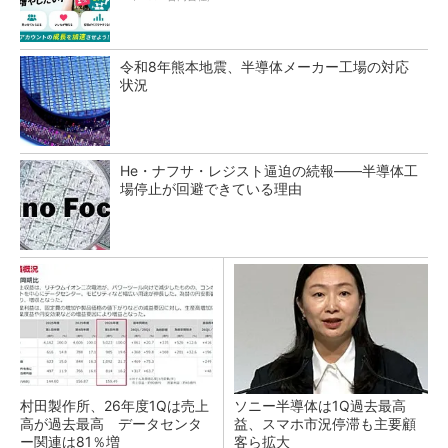
令和8年熊本地震、半導体メーカー工場の対応
状況
He・ナフサ・レジスト逼迫の続報――半導体工
場停止が回避できている理由
村田製作所、26年度1Qは売上
ソニー半導体は1Q過去最高
高が過去最高 データセンタ
益、スマホ市況停滞も主要顧
ー関連は81％増
客ら拡大