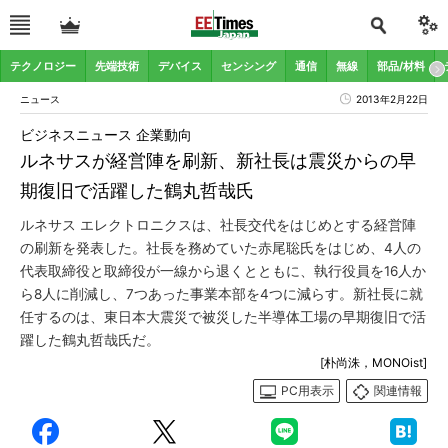
テクノロジー
先端技術
デバイス
センシング
通信
無線
部品/材料
ニュース
2013年2月22日
ビジネスニュース 企業動向
ルネサスが経営陣を刷新、新社長は震災からの早
期復旧で活躍した鶴丸哲哉氏
ルネサス エレクトロニクスは、社長交代をはじめとする経営陣
の刷新を発表した。社長を務めていた赤尾聡氏をはじめ、4人の
代表取締役と取締役が一線から退くとともに、執行役員を16人か
ら8人に削減し、7つあった事業本部を4つに減らす。新社長に就
任するのは、東日本大震災で被災した半導体工場の早期復旧で活
躍した鶴丸哲哉氏だ。
[朴尚洙，MONOist]
PC用表示
関連情報