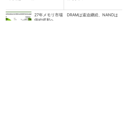
27年メモリ市場 DRAMは逼迫継続、NANDは
供給緩和へ
マイクロン、AI需要で広島工場増強へ起工式
1.5兆円投資
ルネサス、26年2Qは増収増益 データセンタ
ー需要強く「供給はパツパツ」