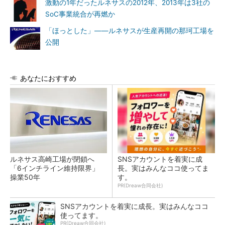
激動の1年だったルネサスの2012年、2013年は3社の
SoC事業統合が再燃か
「ほっとした」――ルネサスが生産再開の那珂工場を
公開
あなたにおすすめ
ルネサス高崎工場が閉鎖へ
SNSアカウントを着実に成
「6インチライン維持限界」
長。実はみんなココ使ってま
操業50年
す。
PR(Dreaw合同会社)
SNSアカウントを着実に成長。実はみんなココ
使ってます。
PR(Dreaw合同会社)