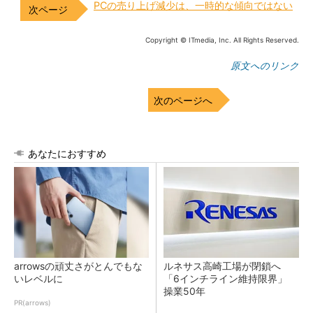
PCの売り上げ減少は、一時的な傾向ではない
Copyright © ITmedia, Inc. All Rights Reserved.
原文へのリンク
次のページへ
あなたにおすすめ
arrowsの頑丈さがとんでもな
ルネサス高崎工場が閉鎖へ
いレベルに
「6インチライン維持限界」
操業50年
PR(arrows)