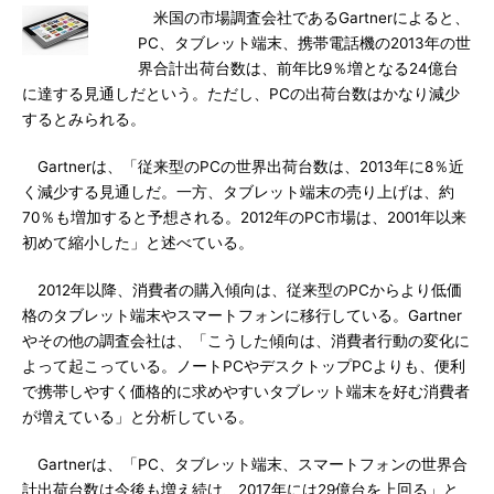
米国の市場調査会社であるGartnerによると、
PC、タブレット端末、携帯電話機の2013年の世
界合計出荷台数は、前年比9％増となる24億台
に達する見通しだという。ただし、PCの出荷台数はかなり減少
するとみられる。
Gartnerは、「従来型のPCの世界出荷台数は、2013年に8％近
く減少する見通しだ。一方、タブレット端末の売り上げは、約
70％も増加すると予想される。2012年のPC市場は、2001年以来
初めて縮小した」と述べている。
2012年以降、消費者の購入傾向は、従来型のPCからより低価
格のタブレット端末やスマートフォンに移行している。Gartner
やその他の調査会社は、「こうした傾向は、消費者行動の変化に
よって起こっている。ノートPCやデスクトップPCよりも、便利
で携帯しやすく価格的に求めやすいタブレット端末を好む消費者
が増えている」と分析している。
Gartnerは、「PC、タブレット端末、スマートフォンの世界合
計出荷台数は今後も増え続け、2017年には29億台を上回る」と