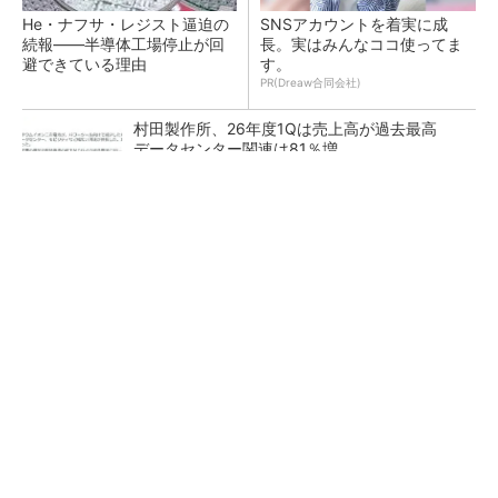
He・ナフサ・レジスト逼迫の
SNSアカウントを着実に成
続報――半導体工場停止が回
長。実はみんなココ使ってま
避できている理由
す。
PR(Dreaw合同会社)
村田製作所、26年度1Qは売上高が過去最高
データセンター関連は81％増
ソニー半導体は1Q過去最高益、スマホ市況停滞
も主要顧客ら拡大
27年メモリ市場 DRAMは逼迫継続、NANDは
供給緩和へ