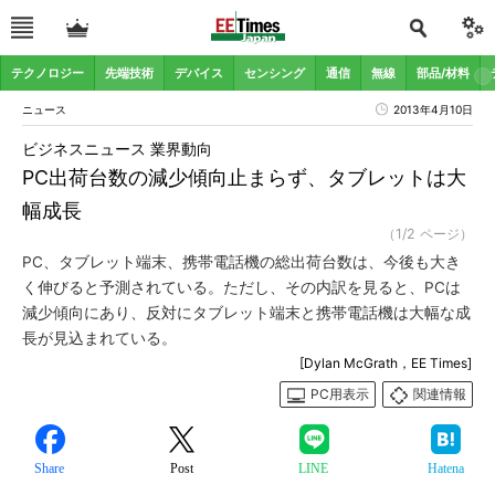
テクノロジー
先端技術
デバイス
センシング
通信
無線
部品/材料
ニュース
2013年4月10日
ビジネスニュース 業界動向
PC出荷台数の減少傾向止まらず、タブレットは大
幅成長
（1/2 ページ）
PC、タブレット端末、携帯電話機の総出荷台数は、今後も大き
く伸びると予測されている。ただし、その内訳を見ると、PCは
減少傾向にあり、反対にタブレット端末と携帯電話機は大幅な成
長が見込まれている。
[Dylan McGrath，EE Times]
PC用表示
関連情報
Share
Post
LINE
Hatena