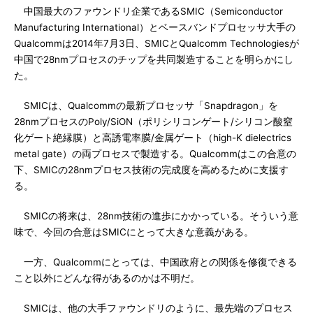
中国最大のファウンドリ企業であるSMIC（Semiconductor
Manufacturing International）とベースバンドプロセッサ大手の
Qualcommは2014年7月3日、SMICとQualcomm Technologiesが
中国で28nmプロセスのチップを共同製造することを明らかにし
た。
SMICは、Qualcommの最新プロセッサ「Snapdragon」を
28nmプロセスのPoly/SiON（ポリシリコンゲート/シリコン酸窒
化ゲート絶縁膜）と高誘電率膜/金属ゲート（high-K dielectrics
metal gate）の両プロセスで製造する。Qualcommはこの合意の
下、SMICの28nmプロセス技術の完成度を高めるために支援す
る。
SMICの将来は、28nm技術の進歩にかかっている。そういう意
味で、今回の合意はSMICにとって大きな意義がある。
一方、Qualcommにとっては、中国政府との関係を修復できる
こと以外にどんな得があるのかは不明だ。
SMICは、他の大手ファウンドリのように、最先端のプロセス