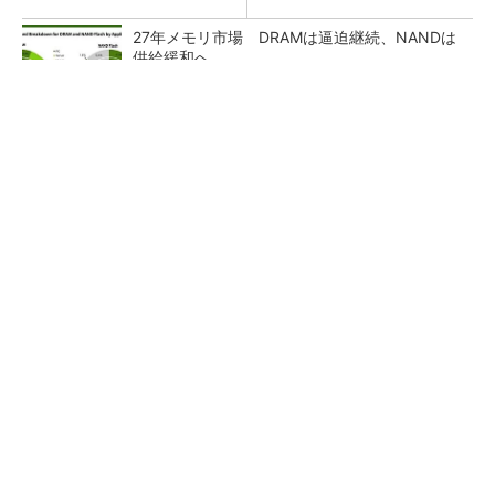
27年メモリ市場 DRAMは逼迫継続、NANDは
供給緩和へ
マイクロン、AI需要で広島工場増強へ起工式
1.5兆円投資
ルネサス、26年2Qは増収増益 データセンタ
ー需要強く「供給はパツパツ」