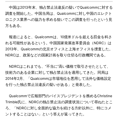
中国は2013年末、独占禁止法違反の疑いでQualcommに対する
調査を開始した。中国当局は、Qualcommに対し中国のエレクト
ロニクス業界への協力を求める狙いでこの調査を行ったという見
方もある。
報道によると、Qualcommは、10億米ドルを超える罰金を科さ
れる可能性があるという。中国国家発展改革委員会（NDRC）は
2013年、Qualcommの北京オフィスと上海オフィスを捜査した。
NDRCは、政策などの国家計画を取り仕切る行政機関である。
NDRCはこれまでも、“不当に”高い価格で取引させたとして、
技術力のある企業に対して独占禁止法を適用してきた。同局は
2014年2月、「Qualcommは市場地位を悪用して法外な価格設定
を行った独占禁止法違反の疑いがある」と発表した。
Qualcommで広報部門のバイスプレジデントを務めるChristine
Trimble氏に、NDRCの独占禁止法の調査状況について尋ねたとこ
ろ、「NDRCに対し全面的な協力を続ける方針以外に、特にコメ
ントすることはない」という答えが返ってきた。