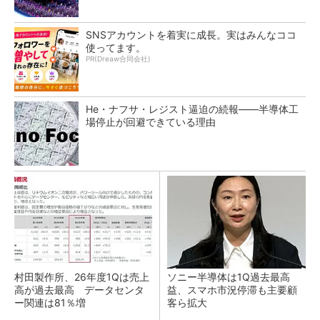
SNSアカウントを着実に成長。実はみんなココ
使ってます。
PR(Dreaw合同会社)
He・ナフサ・レジスト逼迫の続報――半導体工
場停止が回避できている理由
村田製作所、26年度1Qは売上
ソニー半導体は1Q過去最高
高が過去最高 データセンタ
益、スマホ市況停滞も主要顧
ー関連は81％増
客ら拡大