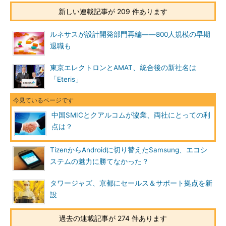
新しい連載記事が 209 件あります
ルネサスが設計開発部門再編――800人規模の早期
退職も
東京エレクトロンとAMAT、統合後の新社名は
「Eteris」
中国SMICとクアルコムが協業、両社にとっての利
点は？
TizenからAndroidに切り替えたSamsung、エコシ
ステムの魅力に勝てなかった？
タワージャズ、京都にセールス＆サポート拠点を新
設
過去の連載記事が 274 件あります