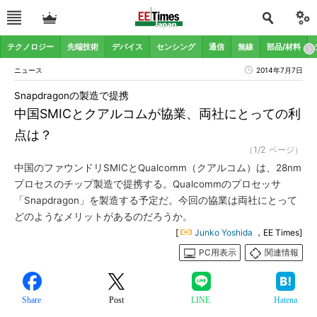
テクノロジー
先端技術
デバイス
センシング
通信
無線
部品/材料
ニュース
2014年7月7日
Snapdragonの製造で提携
中国SMICとクアルコムが協業、両社にとっての利
点は？
（1/2 ページ）
中国のファウンドリSMICとQualcomm（クアルコム）は、28nm
プロセスのチップ製造で提携する。Qualcommのプロセッサ
「Snapdragon」を製造する予定だ。今回の協業は両社にとって
どのようなメリットがあるのだろうか。
[
Junko Yoshida
，EE Times]
PC用表示
関連情報
Share
Post
LINE
Hatena