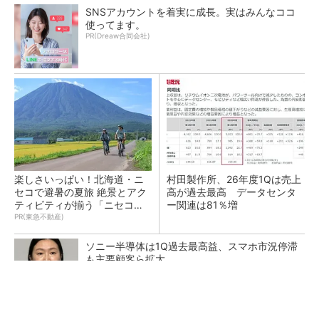
SNSアカウントを着実に成長。実はみんなココ
使ってます。
PR(Dreaw合同会社)
楽しさいっぱい！北海道・ニ
村田製作所、26年度1Qは売上
セコで避暑の夏旅 絶景とアク
高が過去最高 データセンタ
ティビティが揃う「ニセコ
ー関連は81％増
東...
PR(東急不動産)
ソニー半導体は1Q過去最高益、スマホ市況停滞
も主要顧客ら拡大