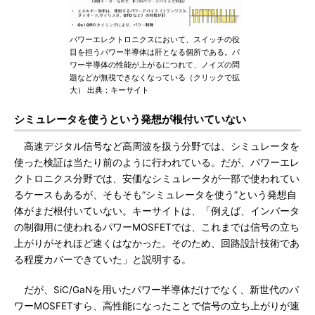
パワーエレクトロニクスにおいて、スイッチの役
目を担うパワー半導体は肝となる個所である。パ
ワー半導体の性能が上がるにつれて、ノイズの問
題などが無視できなくなっている（クリックで拡
大） 出典：キーサイト
シミュレータを使うという発想が根付いていない
高速デジタル信号など高周波を扱う分野では、シミュレータを
使った検証は当たり前のように行われている。だが、パワーエレ
クトロニクス分野では、安価なシミュレータが一部で使われてい
るケースもあるが、そもそも“シミュレータを使う”という発想自
体がまだ根付いていない。キーサイトは、「例えば、インバータ
の制御用に使われるパワーMOSFETでは、これまでは信号の立ち
上がりがそれほど速くはなかった。そのため、回路設計技術であ
る程度カバーできていた」と説明する。
だが、SiC/GaNを用いたパワー半導体だけでなく、新世代のパ
ワーMOSFETすら、高性能になったことで信号の立ち上がりが速