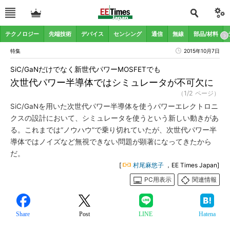
テクノロジー
先端技術
デバイス
センシング
通信
無線
部品/材料
特集
2015年10月7日
SiC/GaNだけでなく新世代パワーMOSFETでも
次世代パワー半導体ではシミュレータが不可欠に
（1/2 ページ）
SiC/GaNを用いた次世代パワー半導体を使うパワーエレクトロニ
クスの設計において、シミュレータを使うという新しい動きがあ
る。これまでは“ノウハウ”で乗り切れていたが、次世代パワー半
導体ではノイズなど無視できない問題が顕著になってきたから
だ。
[
村尾麻悠子
，EE Times Japan]
PC用表示
関連情報
Share
Post
LINE
Hatena