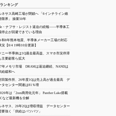
ランキング
ルネサス高崎工場が閉鎖へ 「6インチライン維
持限界」 操業50年
He・ナフサ・レジスト逼迫の続報――半導体工
場停止が回避できている理由
令和8年熊本地震、半導体メーカー工場の対応
状況【8/4 19時10分更新】
ソニー半導体は1Q過去最高益、スマホ市況停滞
も主要顧客ら拡大
27年メモリ市場 DRAMは逼迫継続、NANDは
供給緩和へ
村田製作所、26年度1Qは売上高が過去最高 デ
ータセンター関連は81％増
2026年は「2nm商用化元年」 Panther Lake搭載
PCなど最新機を分解
ルネサス、26年2Qは増収増益 データセンター
需要強く「供給はパツパツ」