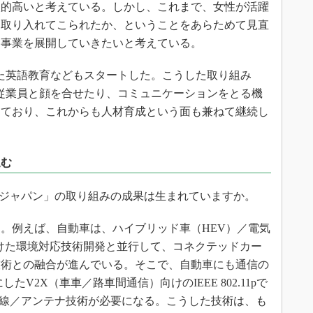
較的高いと考えている。しかし、これまで、女性が活躍
を取り入れてこられたか、ということをあらためて見直
た事業を展開していきたいと考えている。
た英語教育などもスタートした。こうした取り組み
従業員と顔を合せたり、コミュニケーションをとる機
きており、これからも人材育成という面も兼ねて継続し
進む
ジャパン」の取り組みの成果は生まれていますか。
。例えば、自動車は、ハイブリッド車（HEV）／電気
けた環境対応技術開発と並行して、コネクテッドカー
技術との融合が進んでいる。そこで、自動車にも通信の
したV2X（車車／路車間通信）向けのIEEE 802.11pで
無線／アンテナ技術が必要になる。こうした技術は、も