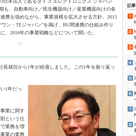
vityの日本法人であるタイコ エレクトロニクス ジャパン
術を知る
記事
9月期も、自動車向け／民生機器向け／産業機器向けの各
エンジニア”が仕掛けた社内
念の180日
連携を強めながら、事業規模を拡大させる方針。2015
“ワン・TEジャパン”を掲げ、BU間連携の仕組み作り
ションは日本を救うのか
に、2016年の事業戦略などについて聞いた。
IoT通信
ナリスト「未来展望」
愛されないエンジニア」の
行動論
長就任から1年が経過しました。この1年を振り返っ
い1年だっ
事業に関す
3割という仕
分で業務を増
車事業の業務