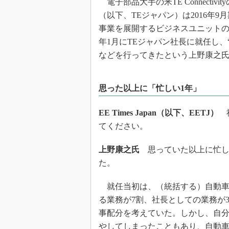
電子部品大手の米TE Connecti
光伝送技
（以下、TEジャパン）は2016年
“異端児
改革、執
事業を展開するビジネスユニットの
年1月にTEジャパン社長に就任し、
イノベー
などを行ってきたという上野康之氏
JASA発
IHSア
思った以上に「忙しい1年」
「英語に
ための新
EE Times Japan（以下、EETJ）
社
てください。
上野康之氏
思っていた以上に忙し
た。
就任当初は、（統括する）自動車
る業務が7割、社長としての業務が
事配分を考えていた。しかし、自
やしてしまったこともあり、自動