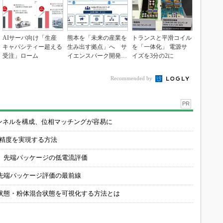
AIサーバ向け「生産
熊本を「未来の産業を
トランスと平滑コイル
キャパシティー超える
生み出す拠点」へ サ
を「一体化」 電源サ
受注」ローム
イエンスパーク開発進
イズを3分の2に
む
Recommended by
PR
チャンネルを構成、位相マッチングが容易に
の精度を実現する方法
 先端パッケージの低電流評価
先端パッケージ評価の最前線
状態・粉体混合状態を可視化する方法とは