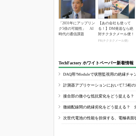
「2031年にアップリン
【あの会社も使って
ク5倍の可能性」 AI
る！】DM発送なら絶
時代の通信課題
対チクタクメール便！
PR(チクタクメール便)
TechFactory ホワイトペーパー新着情報
DAQ用?Moduleで状態監視用の絶縁
計測器アプリケーションにおいて7.5桁
接合部の微小な抵抗変化をどう捉える？
微細配線間の絶縁劣化をどう捉える？ 
次世代電池の性能を担保する、電極表面