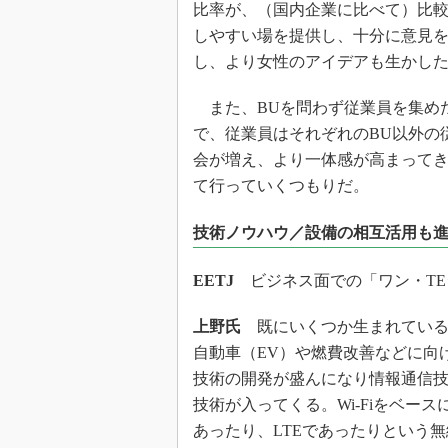
比率が、（国内企業に比べて）比
しやすい場を提供し、十分に意見
し、より女性のアイデアも生かし
また、BUを問わず従業員を集め
で、従業員はそれぞれのBU以外の
会が増え、より一体感が高まって
て行っていくつもりだ。
技術ノウハウ／設備の相互活用も
EETJ
ビジネス面での「ワン・TE
上野氏
既にいくつか生まれている
自動車（EV）や燃費改善などに向
技術の開発が盛んになり情報通信
技術が入ってくる。Wi-Fiをベースに
あったり、LTEであったりという