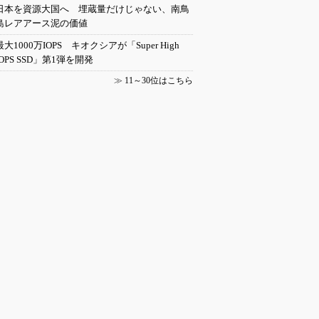
日本を資源大国へ 埋蔵量だけじゃない、南鳥
島レアアース泥の価値
最大1000万IOPS キオクシアが「Super High
IOPS SSD」第1弾を開発
≫
11～30位はこちら