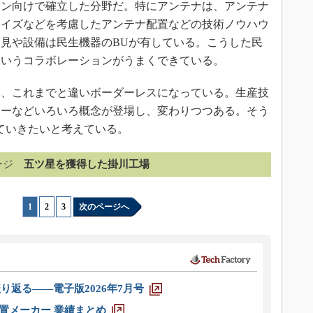
ォン向けで確立した分野だ。特にアンテナは、アンテナ
ノイズなどを考慮したアンテナ配置などの技術ノウハウ
見や設備は民生機器のBUが有している。こうした民
というコラボレーションがうまくできている。
、これまでと違いボーダーレスになっている。生産技
リーなどいろいろ概念が登場し、変わりつつある。そう
ていきたいと考えている。
ージ
五ツ星を獲得した掛川工場
1
|
2
|
3
次のページへ
り返る――電子版2026年7月号
装置メーカー 業績まとめ