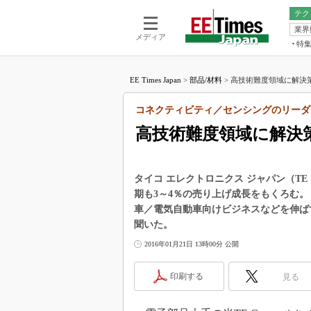
テク
業界
電池／エネル
ア
メディア
特
メ
福田昭の
LS
EE Times Japan
>
部品/材料
>
高技術難度領域に解決策
福田昭の
マ
湯之上隆
コネクティビティ／センシングのリーダ
FP
大山聡の
高技術難度領域に解決
大原雄介
ック
リタイア
タイコ エレクトロニクス ジャパン（TE
学漂流記
期も3～4％の売り上げ成長をもくろむ
車／電気自動車向けビジネスなどを伸ば
世界を「
聞いた。
踊るバズワ
Buzzwo
2016年01月21日 13時00分 公開
この10
で起こる
印刷する
見る
製品分解