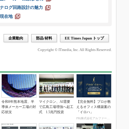
ナログ回路設計の魅力
現在地
企業動向
部品/材料
EE Times Japan トップ
Copyright © ITmedia, Inc. All Rights Reserved.
令和8年熊本地震、半
マイクロン、AI需要
【完全無料】プロが教
導体メーカー工場の対
で広島工場増強へ起工
えるオフィス構築案の
応状況
式 1.5兆円投資
「イロハ」
PR(株式会社アルファーテクノ)