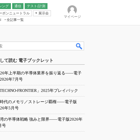
シング
通信
テスト/計測
ーボンニュートラル
展示会
マイページ
全記事一覧
l
ンピューティング
して読む 電子ブックレット
IER
026年上半期の半導体業界を振り返る――電子
2026年7月号
TECHNO-FRONTIER」2025年プレイバック
I時代のメモリ／ストレージ覇権――電子版
026年5月号
湾の半導体戦略 強みと限界――電子版2026年
月号