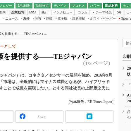
ノロジー
製品解剖
先端技術
デバイス
プロセス
パワー
部品材料
セン
動向
企業動向
統計
インタビュー
コラム
テーマ特集
カ
M&A
5G
ギー
ナログ
無線
集
ニュース
海外
国内
連載
電子版
読者登録
ホワイトペーパー
Specia
フィジカルAI
IoT・エッジコ
モリ
EXPO
Microchip情報
ストレージ通信
EE Times Japan×EDN Japan統合電
エッジAI
子版
I
SEMICON Japan
を提供する――TEジャパン：...
デバイス通信
パワーエレクトロニクス
電子ブックレット
イコン
CEATEC
のナノフォーカス
ーとして
半導体後工程
GA
EdgeTech＋
業界スコープ
策を提供する――TEジャパン
読者調査（EE Times Research）
印刷
TECHNO-FRONT
のエレ・組み込みプレイバ
（1/3 ページ）
カーボンニュートラル
2
人とくるま展
版
IoT
直前エンジニアの社会人大
 ジャパン）は、コネクタ／センサーの展開を強め、2016年9月
。「市場は、全般的にはマイナス成長となるが、ハイブリッド
電源設計（EDN Japan）
「
すことで成長を実現したい」とする同社社長の上野康之氏に
数字」で回してみよう
エレクトロニクス入門（EDN
A
Japan）
ード ～Behind the
2
[
竹本達哉
，
EE Times Japan
]
rd
年で起こったこと、次の10年
台
こと
Share
4
で探るアジアの新トレンド