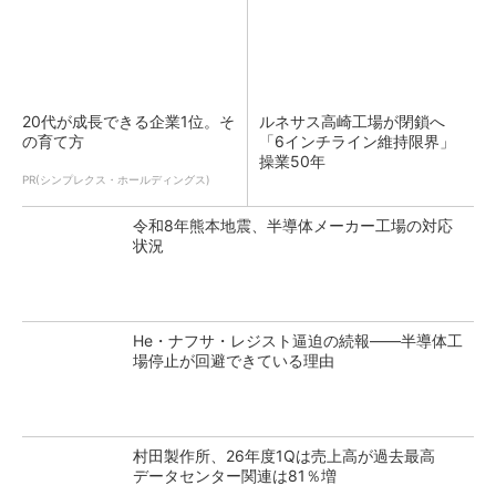
20代が成長できる企業1位。そ
ルネサス高崎工場が閉鎖へ
の育て方
「6インチライン維持限界」
操業50年
PR(シンプレクス・ホールディングス)
令和8年熊本地震、半導体メーカー工場の対応
状況
He・ナフサ・レジスト逼迫の続報――半導体工
場停止が回避できている理由
村田製作所、26年度1Qは売上高が過去最高
データセンター関連は81％増