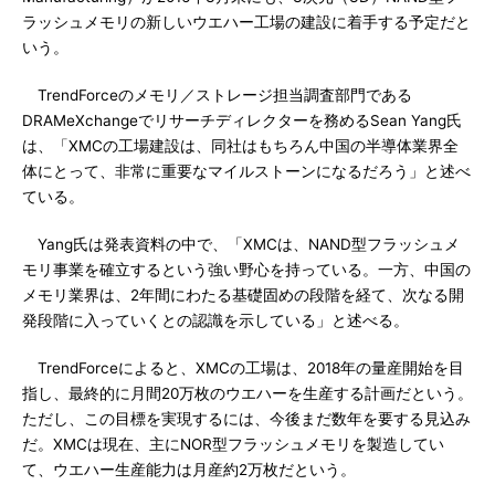
ラッシュメモリの新しいウエハー工場の建設に着手する予定だと
いう。
TrendForceのメモリ／ストレージ担当調査部門である
DRAMeXchangeでリサーチディレクターを務めるSean Yang氏
は、「XMCの工場建設は、同社はもちろん中国の半導体業界全
体にとって、非常に重要なマイルストーンになるだろう」と述べ
ている。
Yang氏は発表資料の中で、「XMCは、NAND型フラッシュメ
モリ事業を確立するという強い野心を持っている。一方、中国の
メモリ業界は、2年間にわたる基礎固めの段階を経て、次なる開
発段階に入っていくとの認識を示している」と述べる。
TrendForceによると、XMCの工場は、2018年の量産開始を目
指し、最終的に月間20万枚のウエハーを生産する計画だという。
ただし、この目標を実現するには、今後まだ数年を要する見込み
だ。XMCは現在、主にNOR型フラッシュメモリを製造してい
て、ウエハー生産能力は月産約2万枚だという。