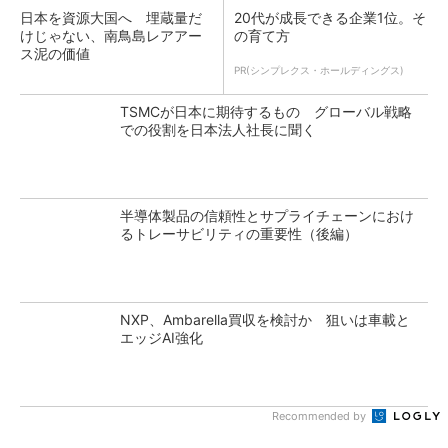
日本を資源大国へ 埋蔵量だ
20代が成長できる企業1位。そ
けじゃない、南鳥島レアアー
の育て方
ス泥の価値
PR(シンプレクス・ホールディングス)
TSMCが日本に期待するもの グローバル戦略
での役割を日本法人社長に聞く
半導体製品の信頼性とサプライチェーンにおけ
るトレーサビリティの重要性（後編）
NXP、Ambarella買収を検討か 狙いは車載と
エッジAI強化
Recommended by