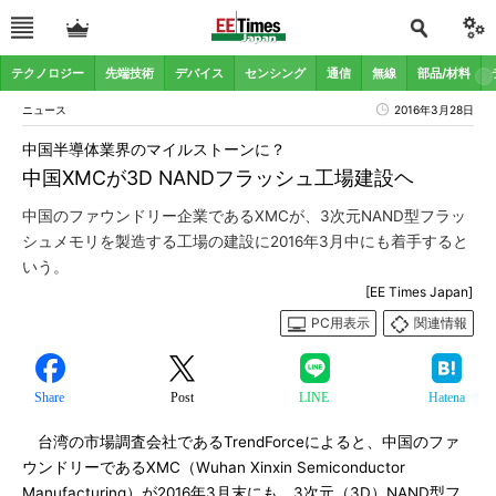
テクノロジー
先端技術
デバイス
センシング
通信
無線
部品/材料
ニュース
2016年3月28日
中国半導体業界のマイルストーンに？
中国XMCが3D NANDフラッシュ工場建設ヘ
中国のファウンドリー企業であるXMCが、3次元NAND型フラッ
シュメモリを製造する工場の建設に2016年3月中にも着手すると
いう。
[EE Times Japan]
PC用表示
関連情報
Share
Post
LINE
Hatena
台湾の市場調査会社であるTrendForceによると、中国のファ
ウンドリーであるXMC（Wuhan Xinxin Semiconductor
Manufacturing）が2016年3月末にも、3次元（3D）NAND型フ