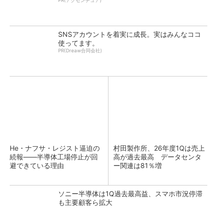
PR(アクセンチュア)
SNSアカウントを着実に成長。実はみんなココ
使ってます。
PR(Dreaw合同会社)
He・ナフサ・レジスト逼迫の
村田製作所、26年度1Qは売上
続報――半導体工場停止が回
高が過去最高 データセンタ
避できている理由
ー関連は81％増
ソニー半導体は1Q過去最高益、スマホ市況停滞
も主要顧客ら拡大