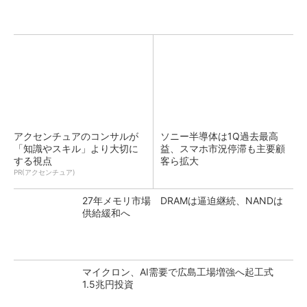
アクセンチュアのコンサルが
ソニー半導体は1Q過去最高
「知識やスキル」より大切に
益、スマホ市況停滞も主要顧
する視点
客ら拡大
PR(アクセンチュア)
27年メモリ市場 DRAMは逼迫継続、NANDは
供給緩和へ
マイクロン、AI需要で広島工場増強へ起工式
1.5兆円投資