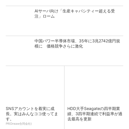
AIサーバ向け「生産キャパシティー超える受
注」ローム
中国パワー半導体市場、35年に3兆2742億円規
模に 価格競争さらに激化
SNSアカウントを着実に成
HDD大手Seagateの四半期業
長。実はみんなココ使ってま
績、3四半期連続で利益率が過
す。
去最高を更新
PR(Dreaw合同会社)