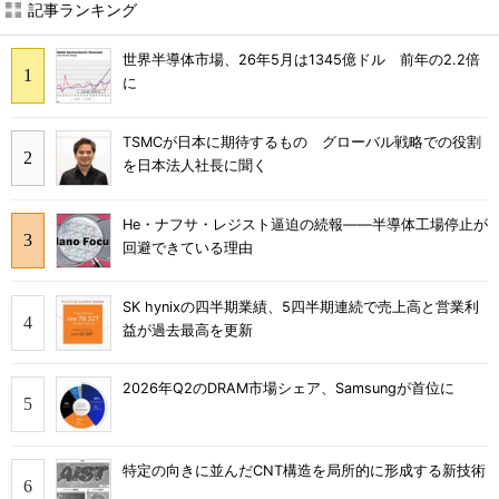
記事ランキング
世界半導体市場、26年5月は1345億ドル 前年の2.2倍
に
TSMCが日本に期待するもの グローバル戦略での役割
を日本法人社長に聞く
He・ナフサ・レジスト逼迫の続報――半導体工場停止が
回避できている理由
SK hynixの四半期業績、5四半期連続で売上高と営業利
益が過去最高を更新
2026年Q2のDRAM市場シェア、Samsungが首位に
特定の向きに並んだCNT構造を局所的に形成する新技術