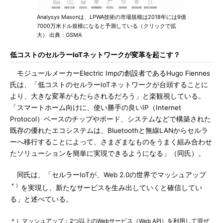
Analysys Masonは、LPWA技術の市場規模は2018年には9億
7000万米ドル規模になると予測している（クリックで拡
大） 出典：GSMA
低コストのセルラーIoTネットワークが変革を起こす？
モジュールメーカーElectric Impの創設者であるHugo Fiennes
氏は、「低コストのセルラーIoTネットワークが台頭することに
より、大きな変革がもたらされるだろう」と楽観視している。
「スマートホーム向けに、使い勝手の良いIP（Internet
Protocol）ベースのチップやボード、システムなどで構築された
既存の優れたエコシステムは、Bluetoothと無線LANからセルラ
ーへ移行することによって、さまざまなものをうまく組み合わせ
たソリューションを簡単に実現できるようになる」（同氏）。
同氏は、「セルラーIoTが、Web 2.0の世界でマッシュアップ
＊）
を実現し、新たなサービスを生み出していくと確信してい
る」と述べている。
＊）マッシュアップ：2つ以上のWebサービス（Web API）を利用して混ぜ