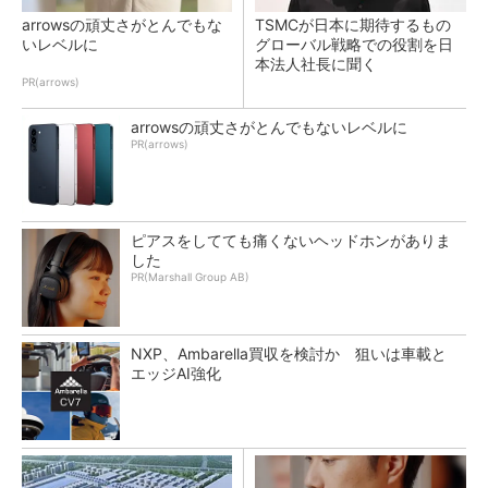
arrowsの頑丈さがとんでもな
TSMCが日本に期待するもの
いレベルに
グローバル戦略での役割を日
本法人社長に聞く
PR(arrows)
arrowsの頑丈さがとんでもないレベルに
PR(arrows)
ピアスをしてても痛くないヘッドホンがありま
した
PR(Marshall Group AB)
NXP、Ambarella買収を検討か 狙いは車載と
エッジAI強化