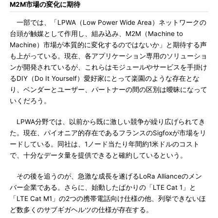
M2M市場の変化に期待
一部では、「LPWA（Low Power Wide Area）ネットワークの
台頭が触媒として作用し、組み込み、M2M（Machine to
Machine）市場が本質的に変化するのではないか」と期待する声
も上がっている。現在、各アプリケーション専用のソリューショ
ンが開発されているが、これらはモジュールやサービスを手掛け
るDIY（Do It Yourself）愛好家にとって楽園のような存在とな
り、ベンダーとユーザー、パートナーの間の区別は曖昧になって
いくだろう。
LPWA分野では、以前から既に激しい競争が繰り広げられてき
た。現在、パイオニア的存在であるフランスのSigfoxが市場をリ
ードしている。同社は、1ノード当たり年間約1米ドルのコスト
で、十分なデータ量を提供できると確約しているという。
その後を追うのが、急激な成長を遂げるLoRa Allianceのメン
バー企業である。さらに、始動したばかりの「LTE Cat 1」と
「LTE Cat M1」の2つの携帯電話向け仕様の他、列挙できないほ
ど数多くのサブギガヘルツの仕様が存在する。