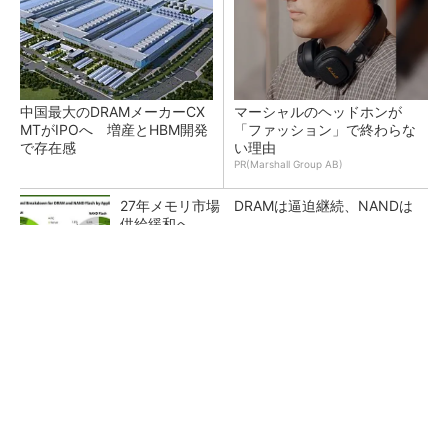
中国最大のDRAMメーカーCX
マーシャルのヘッドホンが
MTがIPOへ 増産とHBM開発
「ファッション」で終わらな
で存在感
い理由
PR(Marshall Group AB)
27年メモリ市場 DRAMは逼迫継続、NANDは
供給緩和へ
中国パワー半導体市場、35年に3兆2742億円規
模に 価格競争さらに激化
画像鮮明化を1チップで実現 組み込みも容易
に