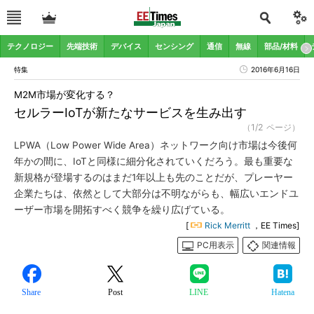
テクノロジー
先端技術
デバイス
センシング
通信
無線
部品/材料
特集
2016年6月16日
M2M市場が変化する？
セルラーIoTが新たなサービスを生み出す
（1/2 ページ）
LPWA（Low Power Wide Area）ネットワーク向け市場は今後何
年かの間に、IoTと同様に細分化されていくだろう。最も重要な
新規格が登場するのはまだ1年以上も先のことだが、プレーヤー
企業たちは、依然として大部分は不明ながらも、幅広いエンドユ
ーザー市場を開拓すべく競争を繰り広げている。
[
Rick Merritt
，EE Times]
PC用表示
関連情報
Share
Post
LINE
Hatena