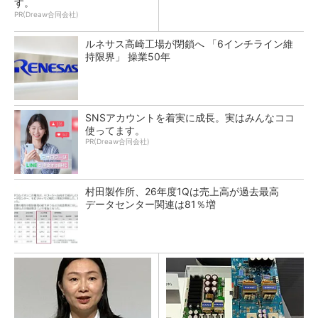
す。
PR(Dreaw合同会社)
ルネサス高崎工場が閉鎖へ 「6インチライン維
持限界」 操業50年
SNSアカウントを着実に成長。実はみんなココ
使ってます。
PR(Dreaw合同会社)
村田製作所、26年度1Qは売上高が過去最高
データセンター関連は81％増