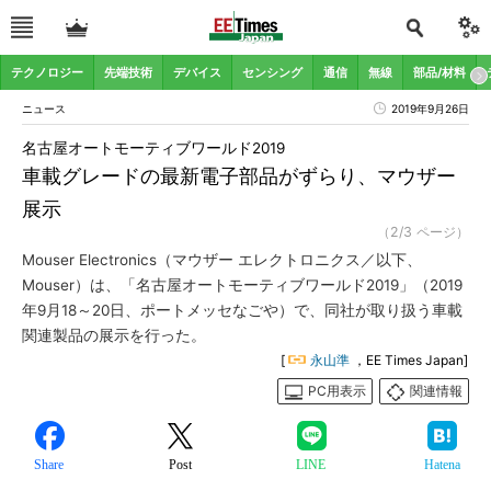
テクノロジー
先端技術
デバイス
センシング
通信
無線
部品/材料
ニュース
2019年9月26日
名古屋オートモーティブワールド2019
車載グレードの最新電子部品がずらり、マウザー
展示
（2/3 ページ）
Mouser Electronics（マウザー エレクトロニクス／以下、
Mouser）は、「名古屋オートモーティブワールド2019」（2019
年9月18～20日、ポートメッセなごや）で、同社が取り扱う車載
関連製品の展示を行った。
[
永山準
，EE Times Japan]
PC用表示
関連情報
Share
Post
LINE
Hatena