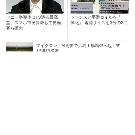
ソニー半導体は1Q過去最高
トランスと平滑コイルを「一
益、スマホ市況停滞も主要顧
体化」 電源サイズを3分の2に
客ら拡大
マイクロン、AI需要で広島工場増強へ起工式
1.5兆円投資
He・ナフサ・レジスト逼迫の続報――半導体工
場停止が回避できている理由
中国最大のDRAMメーカーCXMTがIPOへ 増
産とHBM開発で存在感