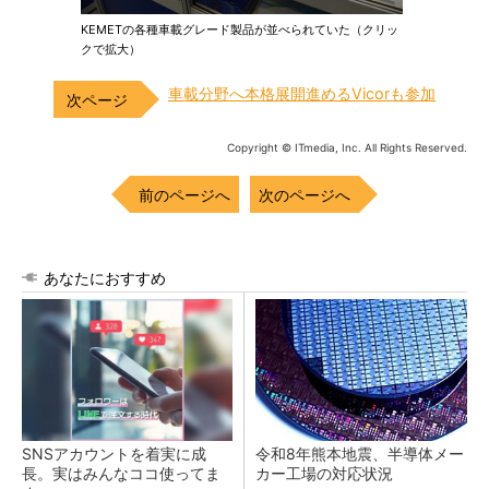
KEMETの各種車載グレード製品が並べられていた（クリッ
クで拡大）
車載分野へ本格展開進めるVicorも参加
Copyright © ITmedia, Inc. All Rights Reserved.
前のページへ
次のページへ
あなたにおすすめ
SNSアカウントを着実に成
令和8年熊本地震、半導体メー
長。実はみんなココ使ってま
カー工場の対応状況