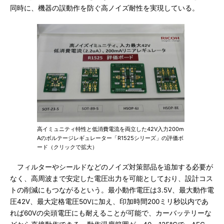
同時に、機器の誤動作を防ぐ高ノイズ耐性を実現している。
高イミュニティ特性と低消費電流を両立した42V入力200m
Aのボルテージレギュレーター「R1525シリーズ」の評価ボ
ード（クリックで拡大）
フィルターやシールドなどのノイズ対策部品を追加する必要が
なく、高周波まで安定した電圧出力を可能としており、設計コス
トの削減にもつながるという。最小動作電圧は3.5V、最大動作電
圧42V、最大定格電圧50Vに加え、印加時間200ミリ秒以内であ
れば60Vの尖頭電圧にも耐えることが可能で、カーバッテリーな