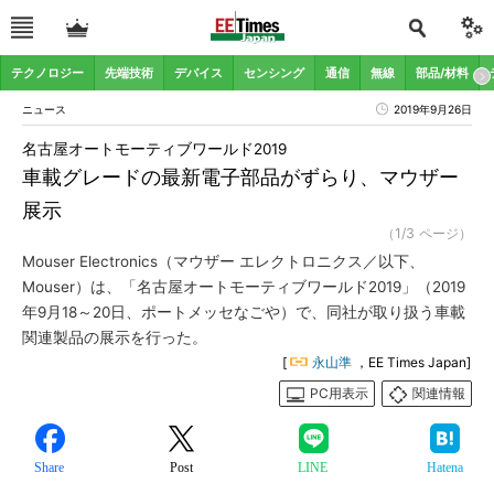
テクノロジー
先端技術
デバイス
センシング
通信
無線
部品/材料
ニュース
2019年9月26日
名古屋オートモーティブワールド2019
車載グレードの最新電子部品がずらり、マウザー
展示
（1/3 ページ）
Mouser Electronics（マウザー エレクトロニクス／以下、
Mouser）は、「名古屋オートモーティブワールド2019」（2019
年9月18～20日、ポートメッセなごや）で、同社が取り扱う車載
関連製品の展示を行った。
[
永山準
，EE Times Japan]
PC用表示
関連情報
Share
Post
LINE
Hatena