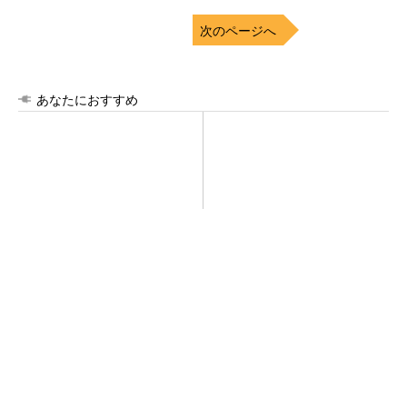
次のページへ
あなたにおすすめ
ルネサス高崎工場が閉鎖へ
令和8年熊本地震、半導体メー
「6インチライン維持限界」
カー工場の対応状況
操業50年
SNSアカウントを着実に成長。実はみんなココ
使ってます。
PR(Dreaw合同会社)