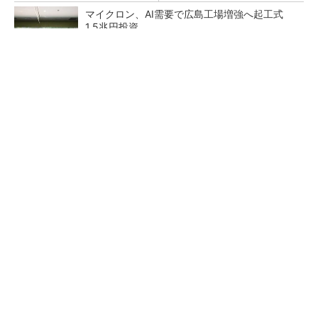
マイクロン、AI需要で広島工場増強へ起工式
1.5兆円投資
He・ナフサ・レジスト逼迫の続報――半導体工
場停止が回避できている理由
中国最大のDRAMメーカーCXMTがIPOへ 増
産とHBM開発で存在感