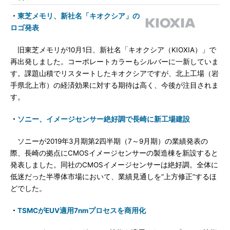
・
東芝メモリ、新社名「キオクシア」の
ロゴ発表
旧東芝メモリが10月1日、新社名「キオクシア（KIOXIA）」で
再出発しました。コーポレートカラーもシルバーに一新していま
す。課題山積でリスタートしたキオクシアですが、北上工場（岩
手県北上市）の経済効果に対する期待は高く、今後が注目されま
す。
・
ソニー、イメージセンサー絶好調で長崎に新工場建設
ソニーが2019年3月期第2四半期（7～9月期）の業績発表の
際、長崎の拠点にCMOSイメージセンサーの製造棟を新設すると
発表しました。同社のCMOSイメージセンサーは絶好調。全体に
低迷だった半導体市場において、業績見通しを“上方修正”するほ
どでした。
・
TSMCがEUV適用7nmプロセスを商用化