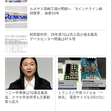
ルネサス高崎工場が閉鎖へ 「6インチライン維
持限界」 操業50年
村田製作所、26年度1Qは売上高が過去最高
データセンター関連は81％増
ソニー半導体は1Q過去最高
トランスと平滑コイルを「一
益、スマホ市況停滞も主要顧
体化」 電源サイズを3分の2に
客ら拡大