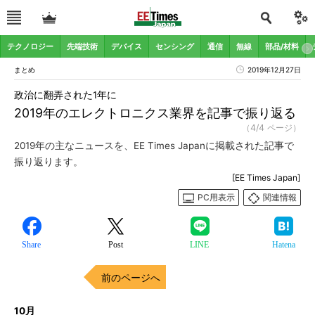
テクノロジー
先端技術
デバイス
センシング
通信
無線
部品/材料
まとめ
2019年12月27日
政治に翻弄された1年に
2019年のエレクトロニクス業界を記事で振り返る
（4/4 ページ）
2019年の主なニュースを、EE Times Japanに掲載された記事で
振り返ります。
[EE Times Japan]
PC用表示
関連情報
Share
Post
LINE
Hatena
前のページへ
10月