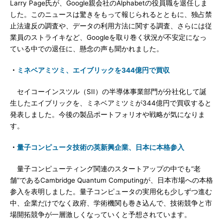
Larry Page氏が、Google親会社のAlphabetの役員職を退任しま
した。このニュースは驚きをもって報じられるとともに、独占禁
止法違反の調査や、データの利用方法に関する調査、さらには従
業員のストライキなど、Googleを取り巻く状況が不安定になっ
ている中での退任に、懸念の声も聞かれました。
・
ミネベアミツミ、エイブリックを344億円で買収
セイコーインスツル（SII）の半導体事業部門が分社化して誕
生したエイブリックを、ミネベアミツミが344億円で買収すると
発表しました。今後の製品ポートフォリオや戦略が気になりま
す。
・
量子コンピュータ技術の英新興企業、日本に本格参入
量子コンピューティング関連のスタートアップの中でも“老
舗”であるCambridge Quantum Computingが、日本市場への本格
参入を表明しました。量子コンピュータの実用化も少しずつ進む
中、企業だけでなく政府、学術機関も巻き込んで、技術競争と市
場開拓競争が一層激しくなっていくと予想されています。