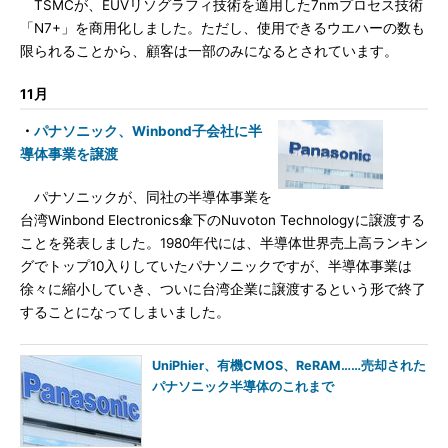
TSMCが、EUVリソグラフィ技術を適用した7nmプロセス技術
「N7+」を商用化しました。ただし、使用できるウエハーの数も
限られることから、顧客は一部のみになるとされています。
11月
・
パナソニック、Winbond子会社に半
導体事業を譲渡
パナソニックが、同社の半導体事業を
台湾Winbond Electronics傘下のNuvoton Technologyに譲渡する
ことを発表しました。1980年代には、半導体世界売上高ランキン
グでトップ10入りしていたパナソニックですが、半導体事業は
徐々に縮小していき、ついに台湾企業に譲渡するという形で終了
することになってしまいました。
UniPhier、有機CMOS、ReRAM……売却された
パナソニック半導体のこれまで