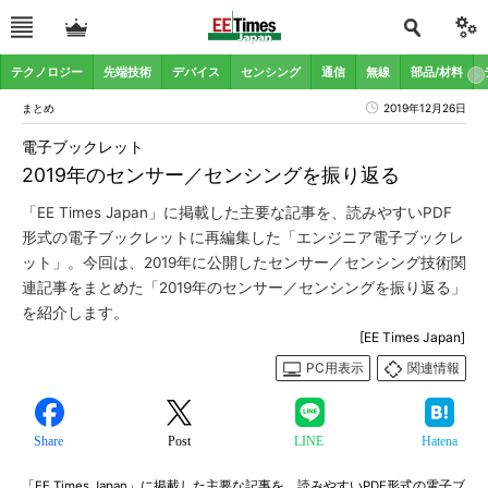
テクノロジー
先端技術
デバイス
センシング
通信
無線
部品/材料
まとめ
2019年12月26日
電子ブックレット
2019年のセンサー／センシングを振り返る
「EE Times Japan」に掲載した主要な記事を、読みやすいPDF
形式の電子ブックレットに再編集した「エンジニア電子ブックレ
ット」。今回は、2019年に公開したセンサー／センシング技術関
連記事をまとめた「2019年のセンサー／センシングを振り返る」
を紹介します。
[EE Times Japan]
PC用表示
関連情報
Share
Post
LINE
Hatena
「EE Times Japan」に掲載した主要な記事を、読みやすいPDF形式の電子ブ