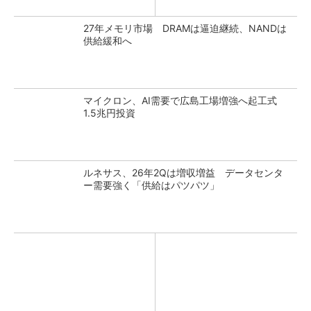
27年メモリ市場 DRAMは逼迫継続、NANDは
供給緩和へ
マイクロン、AI需要で広島工場増強へ起工式
1.5兆円投資
ルネサス、26年2Qは増収増益 データセンタ
ー需要強く「供給はパツパツ」