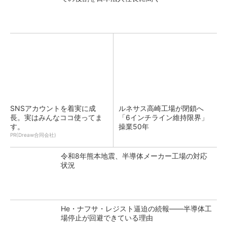
SNSアカウントを着実に成
ルネサス高崎工場が閉鎖へ
長。実はみんなココ使ってま
「6インチライン維持限界」
す。
操業50年
PR(Dreaw合同会社)
令和8年熊本地震、半導体メーカー工場の対応
状況
He・ナフサ・レジスト逼迫の続報――半導体工
場停止が回避できている理由