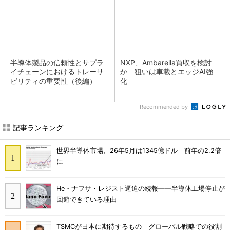
半導体製品の信頼性とサプラ
NXP、Ambarella買収を検討
イチェーンにおけるトレーサ
か 狙いは車載とエッジAI強
ビリティの重要性（後編）
化
Recommended by
記事ランキング
世界半導体市場、26年5月は1345億ドル 前年の2.2倍
に
He・ナフサ・レジスト逼迫の続報――半導体工場停止が
回避できている理由
TSMCが日本に期待するもの グローバル戦略での役割