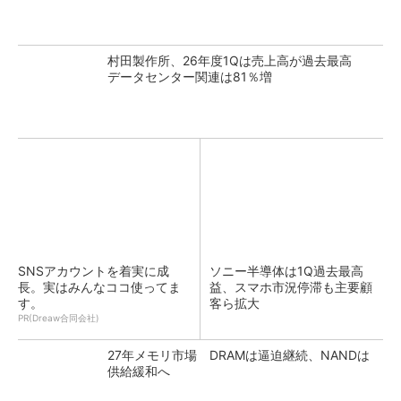
村田製作所、26年度1Qは売上高が過去最高
データセンター関連は81％増
SNSアカウントを着実に成
ソニー半導体は1Q過去最高
長。実はみんなココ使ってま
益、スマホ市況停滞も主要顧
す。
客ら拡大
PR(Dreaw合同会社)
27年メモリ市場 DRAMは逼迫継続、NANDは
供給緩和へ