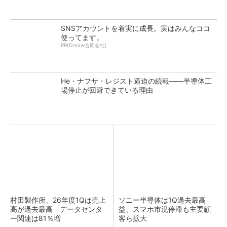
SNSアカウントを着実に成長。実はみんなココ
使ってます。
PR(Dreaw合同会社)
He・ナフサ・レジスト逼迫の続報――半導体工
場停止が回避できている理由
村田製作所、26年度1Qは売上
ソニー半導体は1Q過去最高
高が過去最高 データセンタ
益、スマホ市況停滞も主要顧
ー関連は81％増
客ら拡大