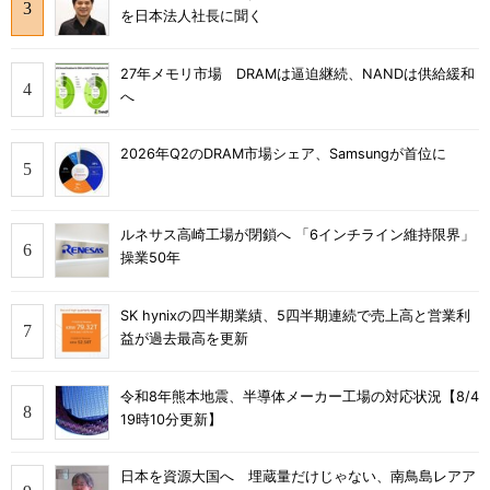
を日本法人社長に聞く
27年メモリ市場 DRAMは逼迫継続、NANDは供給緩和
へ
2026年Q2のDRAM市場シェア、Samsungが首位に
ルネサス高崎工場が閉鎖へ 「6インチライン維持限界」
操業50年
SK hynixの四半期業績、5四半期連続で売上高と営業利
益が過去最高を更新
令和8年熊本地震、半導体メーカー工場の対応状況【8/4
19時10分更新】
日本を資源大国へ 埋蔵量だけじゃない、南鳥島レアア