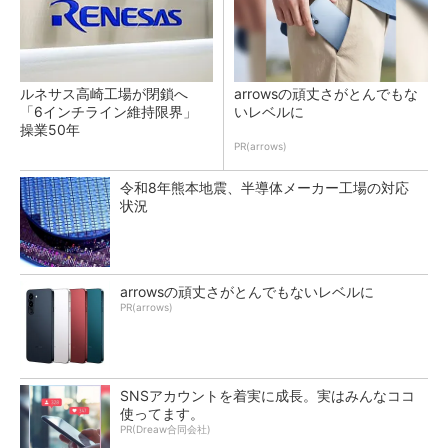
ルネサス高崎工場が閉鎖へ
arrowsの頑丈さがとんでもな
「6インチライン維持限界」
いレベルに
操業50年
PR(arrows)
令和8年熊本地震、半導体メーカー工場の対応
状況
arrowsの頑丈さがとんでもないレベルに
PR(arrows)
SNSアカウントを着実に成長。実はみんなココ
使ってます。
PR(Dreaw合同会社)