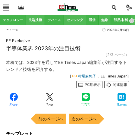
テクノロジー
先端技術
デバイス
センシング
通信
無線
部品/材料
ニュース
2023年2月13日
EE Exclusive
半導体業界 2023年の注目技術
（2/3 ページ）
本稿では、2023年を通してEE Times Japan編集部が注目するト
レンド／技術を紹介する。
[
村尾麻悠子
，EE Times Japan]
PC用表示
関連情報
Share
Post
LINE
Hatena
前のページへ
次のページへ
チップレット