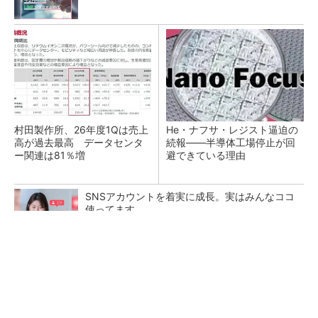
村田製作所、26年度1Qは売上
He・ナフサ・レジスト逼迫の
高が過去最高 データセンタ
続報――半導体工場停止が回
ー関連は81％増
避できている理由
SNSアカウントを着実に成長。実はみんなココ
使ってます。
PR(Dreaw合同会社)
ソニー半導体は1Q過去最高益、スマホ市況停滞
も主要顧客ら拡大