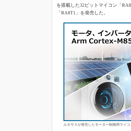
光伝送技
を搭載した32ビットマイコン「R
“異端児
「RA8T1」を発売した。
改革、執
イノベー
JASA発
IHSア
「英語に
ための新
ルネサスが発売したモーター制御用マイコン