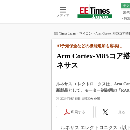
テク
業界
電池／エネル
ア
メディア
特
メ
福田昭の
LS
EE Times Japan
>
マイコン
>
Arm Cortex-M85
福田昭の
マ
湯之上隆
AI予知保全などの機能追加も容易に
FP
大山聡の
Arm Cortex-M8
大原雄介
ネサス
ック
リタイア
学漂流記
ルネサス エレクトロニクスは、Arm Co
世界を「
新製品として、モーター制御用の「RA8
踊るバズワ
2024年03月15日 11時30分 公開
Buzzwo
この10
印刷する
見る
で起こる
製品分解
ルネサス エレクトロニクス（以下、ルネサ