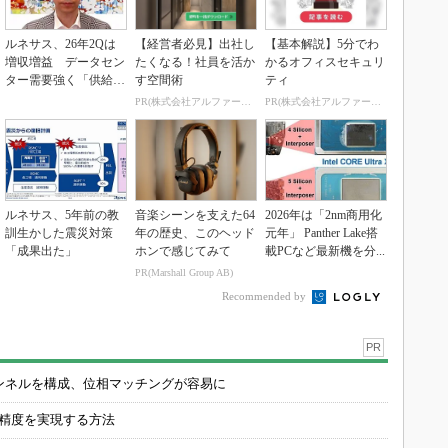
ルネサス、26年2Qは
【経営者必見】出社し
【基本解説】5分でわ
増収増益 データセン
たくなる！社員を活か
かるオフィスセキュリ
ター需要強く「供給は
す空間術
ティ
パツパツ」
PR(株式会社アルファーテクノ)
PR(株式会社アルファーテクノ)
ルネサス、5年前の教
音楽シーンを支えた64
2026年は「2nm商用化
訓生かした震災対策
年の歴史、このヘッド
元年」 Panther Lake搭
「成果出た」
ホンで感じてみて
載PCなど最新機を分...
PR(Marshall Group AB)
Recommended by
PR
チャンネルを構成、位相マッチングが容易に
の精度を実現する方法