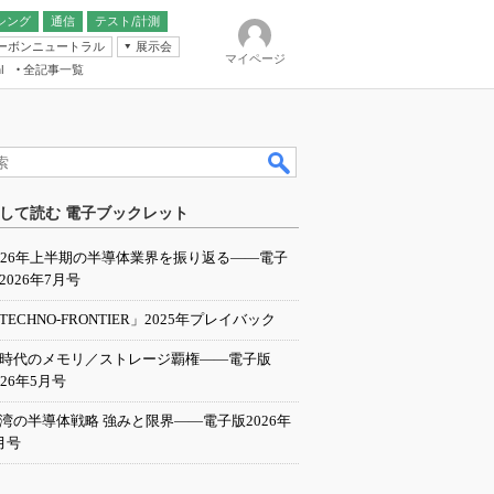
シング
通信
テスト/計測
ーボンニュートラル
展示会
マイページ
全記事一覧
l
ンピューティング
して読む 電子ブックレット
IER
026年上半期の半導体業界を振り返る――電子
2026年7月号
TECHNO-FRONTIER」2025年プレイバック
I時代のメモリ／ストレージ覇権――電子版
026年5月号
湾の半導体戦略 強みと限界――電子版2026年
月号