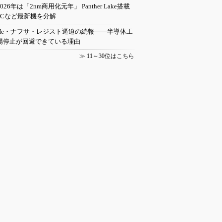
2026年は「2nm商用化元年」 Panther Lake搭載
PCなど最新機を分解
He・ナフサ・レジスト逼迫の続報――半導体工
場停止が回避できている理由
≫
11～30位はこちら