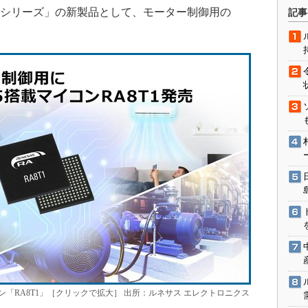
術を知る
A8シリーズ」の新製品として、モーター制御用の
記事
エンジニア”が仕掛けた社内
念の180日
ションは日本を救うのか
IoT通信
ナリスト「未来展望」
愛されないエンジニア」の
行動論
「RA8T1」［クリックで拡大］ 出所：ルネサス エレクトロニクス