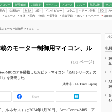
ノロジー
製品解剖
先端技術
デバイス
プロセス
パワー
部品材料
セン
動向
企業動向
統計
インタビュー
コラム
テーマ特集
カ
M&A
5G
ギー
ナログ
無線
集
ニュース
海外
国内
連載
電子版
読者登録
ホワイトペーパー
Specia
フィジカルAI
IoT・エッジコ
モリ
EXPO
Microchip情報
ストレージ通信
EE Times Japan×EDN Japan統合電
エッジAI
子版
I
SEMICON Japan
コア搭載のモーター制御用マイコン、...
デバイス通信
パワーエレクトロニクス
電子ブックレット
イコン
CEATEC
のナノフォーカス
半導体後工程
GA
EdgeTech＋
業界スコープ
5コア搭載のモーター制御用マイコン、ル
読者調査（EE Times Research）
印刷
TECHNO-FRONT
のエレ・組み込みプレイバ
カーボンニュートラル
2
人とくるま展
（1/2 ページ）
版
IoT
直前エンジニアの社会人大
電源設計（EDN Japan）
rtex-M85コアを搭載した32ビットマイコン「RA8シリーズ」の
「
数字」で回してみよう
T1」を発売した。
エレクトロニクス入門（EDN
A
Japan）
ード ～Behind the
[
浅井涼
，
EE Times Japan
]
2
rd
年で起こったこと、次の10年
台
Share
こと
4
で探るアジアの新トレンド
ス）は2024年1月30日、Arm Cortex-M85コア