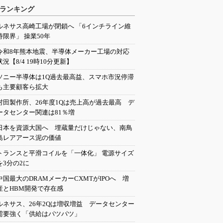
ランキング
ルネサス高崎工場が閉鎖へ 「6インチライン維
持限界」 操業50年
令和8年熊本地震、半導体メーカー工場の対応
状況【8/4 19時10分更新】
ソニー半導体は1Q過去最高益、スマホ市況停滞
も主要顧客ら拡大
村田製作所、26年度1Qは売上高が過去最高 デ
ータセンター関連は81％増
日本を資源大国へ 埋蔵量だけじゃない、南鳥
島レアアース泥の価値
トランスと平滑コイルを「一体化」 電源サイズ
を3分の2に
中国最大のDRAMメーカーCXMTがIPOへ 増
産とHBM開発で存在感
ルネサス、26年2Qは増収増益 データセンター
需要強く「供給はパツパツ」