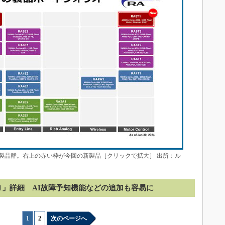
マイコン製品群。右上の赤い枠が今回の新製品［クリックで拡大］ 出所：ル
T1」詳細 AI故障予知機能などの追加も容易に
1
|
2
次のページへ