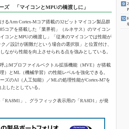
リーズ 「マイコンとMPUの橋渡しに」
Arm Cortex-Mコア搭載の32ビットマイコン製品群
ex-M85コアを搭載した「業界初」（ルネサス）のマイコン
マイコンとMPUの橋渡し」「従来のマイコンでは性能が
ック／設計が困難だという場合の選択肢」と位置付け、
持しながら性能を向上させられる点を強みとしている。
lium」と呼ぶMプロファイルベクトル拡張機能（MVE）が搭載
処理）とML（機械学習）の性能レベルを強化できる。
ズのAI（人工知能）／MLの処理性能がCortex-M7を
向上したとしている。
RA8M1」、グラフィック表示用の「RA8D1」が発