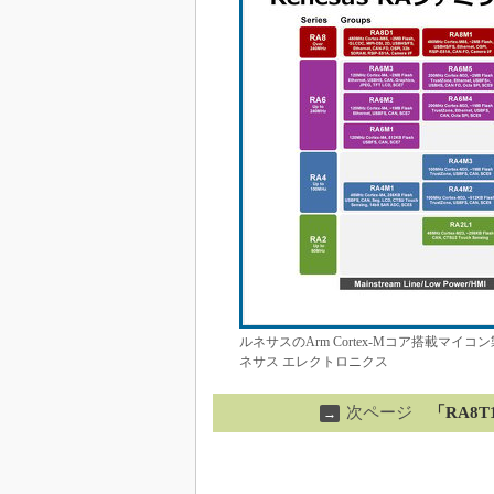
ルネサスのArm Cortex-Mコア搭載
ネサス エレクトロニクス
次ページ
「RA8
→