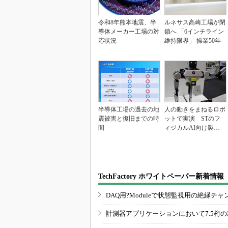
令和8年熊本地震、半
ルネサス高崎工場が閉
導体メーカー工場の対
鎖へ 「6インチライン
応状況
維持限界」 操業50年
半導体工場の過去の地
人の動きをまねるロボ
震被害と復旧までの時
ットで実演 STのフ
間
ィジカルAI向け製品
群
TechFactory ホワイトペーパー新着情報
DAQ用?Moduleで状態監視用の絶縁
計測器アプリケーションにおいて7.5桁