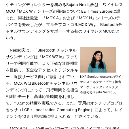
ケティングディレクターを務めるSujata Neidig氏は、ワイヤレス
MCU「MCX W」シリーズの発売についてEE Times Europeに語
った。同社は最近、「MCX A」および「MCX N」シリーズのデ
バイスを発表したが、マルチプロトコルMCX Wは、Bluetoothチ
ャネルサウンディングをサポートする初のワイヤレスMCUだと
いう。
Neidig氏は、「Bluetooth チャンネル
サウンディングは『MCX W71x』ファミ
リーで利用可能で、より正確な測距機能
を提供し、安全なアクセスとデジタルキ
ー、近接サービス向けに設計されてい
NXP Semiconductorsのワイ
ヤレスコネクティビティ担当
る。MCX WはBluetoothチャンネルサウ
マーケティングディレクター
ンディングによって、飛行時間と往復位
を務めるSujata Neidig氏
相測距モード、高速応答時間を利用し
て、±0.5mの精度を実現できる。また、専用のオンチップコプロ
セッサ（LCE：Localization Computing Engine）によって、レイ
テンシを10ミリ秒未満に抑えられる」と述べている。
MCX Wは、＋10dBmのパワーアンプと低ノイズアンプを備え