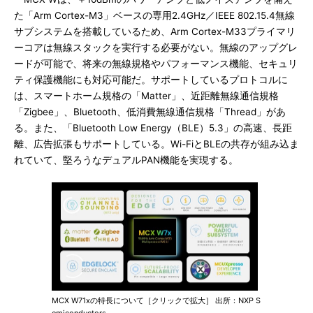
た「Arm Cortex-M3」ベースの専用2.4GHz／IEEE 802.15.4無線
サブシステムを搭載しているため、Arm Cortex-M33プライマリ
ーコアは無線スタックを実行する必要がない。無線のアップグレ
ードが可能で、将来の無線規格やパフォーマンス機能、セキュリ
ティ保護機能にも対応可能だ。サポートしているプロトコルに
は、スマートホーム規格の「Matter」、近距離無線通信規格
「Zigbee」、Bluetooth、低消費無線通信規格「Thread」があ
る。また、「Bluetooth Low Energy（BLE）5.3」の高速、長距
離、広告拡張もサポートしている。Wi-FiとBLEの共存が組み込ま
れていて、堅ろうなデュアルPAN機能を実現する。
MCX W71xの特長について［クリックで拡大］ 出所：NXP S