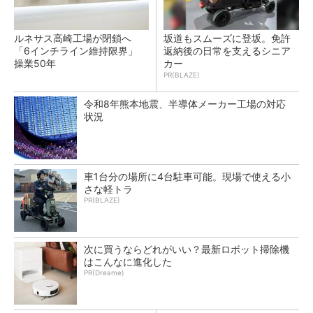
ルネサス高崎工場が閉鎖へ
坂道もスムーズに登坂。免許
「6インチライン維持限界」
返納後の日常を支えるシニア
操業50年
カー
PR(BLAZE)
令和8年熊本地震、半導体メーカー工場の対応
状況
車1台分の場所に4台駐車可能。現場で使える小
さな軽トラ
PR(BLAZE)
次に買うならどれがいい？最新ロボット掃除機
はこんなに進化した
PR(Dreame)