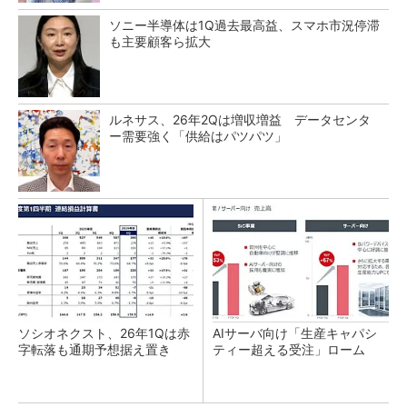
ソニー半導体は1Q過去最高益、スマホ市況停滞
も主要顧客ら拡大
ルネサス、26年2Qは増収増益 データセンタ
ー需要強く「供給はパツパツ」
ソシオネクスト、26年1Qは赤
AIサーバ向け「生産キャパシ
字転落も通期予想据え置き
ティー超える受注」ローム