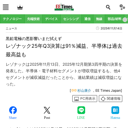
テクノロジー
先端技術
デバイス
センシング
通信
無線
部品/材料
ニュース
2025年11月14日
黒鉛電極の悪影響いまだ拭えず
レゾナック25年Q3決算は91％減益、半導体は過去
最高益も
レゾナックは2025年11月13日、2025年12月期第3四半期の決算を
発表した。半導体・電子材料セグメントが増収増益するも、他4
セグメントが減収減益だったことから、連結業績は減収増益にな
った。
[
杉山康介
，EE Times Japan]
PC用表示
関連情報
Share
Post
LINE
Hatena