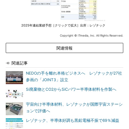
2025年連結業績予想［クリックで拡大］出所：レゾナック
Copyright © ITmedia, Inc. All Rights Reserved.
関連情報
関連記事
NEDOの手を離れ本格ビジネスへ レゾナックが27社
参画の「JOINT3」設立
Si廃棄物とCO2からSiCパワー半導体材料を作製へ
宇宙向け半導体材料、レゾナックが国際宇宙ステーシ
ョンで評価へ
レゾナック、半導体好調も黒鉛電極不振で69％減益