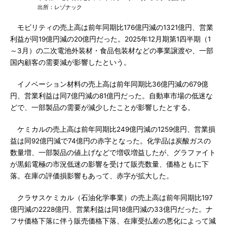
出所：レゾナック
モビリティの売上高は前年同期比176億円減の1321億円、営業
利益が同19億円減の20億円だった。2025年12月期第1四半期（1
～3月）の二次電池外装材・食品包装材などの事業譲渡や、一部
国内顧客の需要減が影響したという。
イノベーション材料の売上高は前年同期比36億円減の679億
円、営業利益は同7億円減の81億円だった。自動車市場の低迷な
どで、一部製品の需要が減少したことが影響したとする。
ケミカルの売上高は前年同期比249億円減の1259億円、営業損
益は同92億円減で74億円の赤字となった。化学品は炭酸ガスの
数量増、一部製品の値上げなどで増収増益したが、グラファイト
が黒鉛電極の市況低迷の影響を受けて販売数量、価格ともに下
落。在庫の評価損影響もあって、赤字が拡大した。
クラサスケミカル（石油化学事業）の売上高は前年同期比197
億円減の2228億円、営業利益は同18億円減の33億円だった。ナ
フサ価格下落に伴う販売価格下落、在庫受払差の悪化によって減