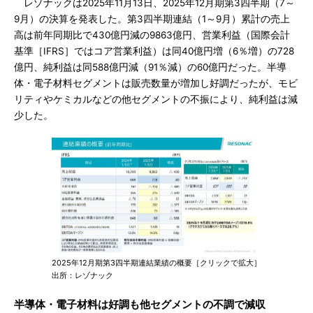
レゾナックは2025年11月13日、2025年12月期第3四半期（7～
9月）の決算を発表した。第3四半期連結（1～9月）累計の売上
高は前年同期比で430億円減の9863億円、営業利益（国際会計
基準［IFRS］ではコア営業利益）は同40億円増（6％増）の728
億円、純利益は同588億円減（91％減）の60億円だった。半導
体・電子材料セグメントは販売数量が増加し好調だったが、モビ
リティやケミカルなどの他セグメントの不振により、純利益は減
少した。
2025年12月期第3四半期連結業績の概要［クリックで拡大］
出所：レゾナック
半導体・電子材料は好調も他セグメントの不調で減収