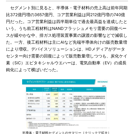
セグメント別に見ると、半導体・電子材料の売上高は前年同期
比372億円増の3657億円、コア営業利益は同212億円増の740億
円だった。コア営業利益は四半期単位で過去最高益を達成したと
いう。うち前工程材料はNANDフラッシュメモリ需要の回復ペー
スが緩やかな中、排ガス処理装置事業の譲渡の影響などで減収し
た。一方、後工程材料は主にAIなど先端半導体向けの販売数量増
により増収。デバイスソリューションは、HDメディアがデータ
センター向け需要の回復によって販売数量増しつつも、炭化ケイ
素（SiC）エピタキシャルウエハーは、電気自動車（EV）の成長
鈍化によって横ばいだった。
半導体・電子材料セグメントのサマリー［クリックで拡大］