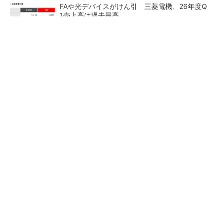
FAや光デバイスがけん引 三菱電機、26年度Q
1売上高は過去最高
HDD大手Seagateの四半期業績、3四半期連続
で利益率が過去最高を更新
ルネサス高崎工場が閉鎖へ 「6インチライン維
持限界」 操業50年