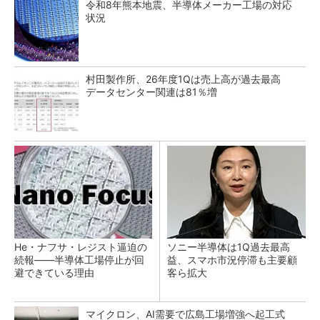
令和8年熊本地震、半導体メーカー工場の対応
状況
村田製作所、26年度1Qは売上高が過去最高
データセンター関連は81％増
He・ナフサ・レジスト逼迫の
ソニー半導体は1Q過去最高
続報――半導体工場停止が回
益、スマホ市況停滞も主要顧
避できている理由
客ら拡大
マイクロン、AI需要で広島工場増強へ起工式