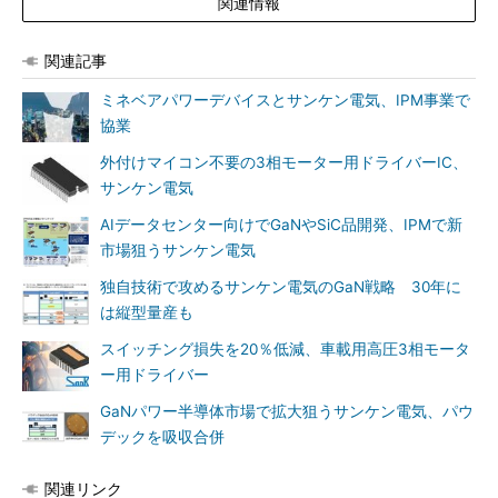
関連情報
関連記事
ミネベアパワーデバイスとサンケン電気、IPM事業で
協業
外付けマイコン不要の3相モーター用ドライバーIC、
サンケン電気
AIデータセンター向けでGaNやSiC品開発、IPMで新
市場狙うサンケン電気
独自技術で攻めるサンケン電気のGaN戦略 30年に
は縦型量産も
スイッチング損失を20％低減、車載用高圧3相モータ
ー用ドライバー
GaNパワー半導体市場で拡大狙うサンケン電気、パウ
デックを吸収合併
関連リンク