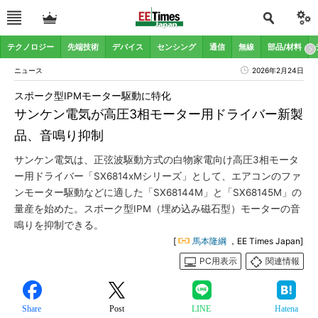
テクノロジー
先端技術
デバイス
センシング
通信
無線
部品/材料
ニュース
2026年2月24日
スポーク型IPMモーター駆動に特化
サンケン電気が高圧3相モーター用ドライバー新製
品、音鳴り抑制
サンケン電気は、正弦波駆動方式の白物家電向け高圧3相モータ
ー用ドライバー「SX6814xMシリーズ」として、エアコンのファ
ンモーター駆動などに適した「SX68144M」と「SX68145M」の
量産を始めた。スポーク型IPM（埋め込み磁石型）モーターの音
鳴りを抑制できる。
[
馬本隆綱
，EE Times Japan]
PC用表示
関連情報
Share
Post
LINE
Hatena