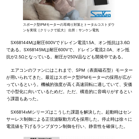
スポーク型IPMモーターの耳鳴り対策とトータルコストダウ
ンを実現［クリックで拡大］ 出所：サンケン電気
SX68144Mは耐圧600Vでドレイン電流1.5A、オン抵抗は3.6Ω
である。SX68145Mは耐圧600Vで、ドレイン電流2.0A、オン抵
抗が2.5Ωとなっている。耐圧が250V品なども開発中である。
エアコンのファンにはこれまで、SPM（表面磁石型）モーター
が用いられてきた。最近はスポーク型IPMモーターの採用が広が
っているという。機械的強度が高く高速回転に適していて、安価
で小型化に向いているためだ。ただ、構造的に音鳴りがするとい
う課題もあった。
SX6814xMシリーズはこうした課題を解決した。起動時はセン
サーレス制御による正弦波駆動方式を採用した。停止時は徐々に
電流値を下げるランプダウン制御を行い、静音性を確保した。