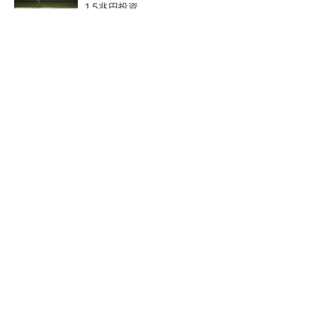
1.5兆円投資
27年メモリ市場 DRAMは逼迫継続、NANDは
供給緩和へ
中国最大のDRAMメーカーCXMTがIPOへ 増
産とHBM開発で存在感
2026年は「2nm商用化元年」
ルネサス、26年2Qは増収増