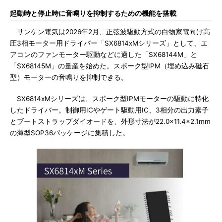
起動時と停止時に音鳴りを抑制するための機能を搭載
サンケン電気は2026年2月、正弦波駆動方式の白物家電向け高
圧3相モーター用ドライバー「SX6814xMシリーズ」として、エ
アコンのファンモーター駆動などに適した「SX68144M」と
「SX68145M」の量産を始めた。スポーク型IPM（埋め込み磁石
型）モーターの音鳴りを抑制できる。
SX6814xMシリーズは、スポーク型IPMモーターの駆動に特化
したドライバー。制御用ICやゲート駆動用IC、3相分の出力素子
とブートストラップダイオードを、外形寸法が22.0×11.4×2.1mm
の薄型SOP36パッケージに集積した。