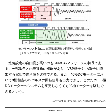
センサーレス制御による正弦波駆動で起動時の音鳴りを抑制
［クリックで拡大］ 出所：サンケン電気
進角設定の自由度が高いのもSX6814xMシリーズの特長であ
る。外部進角と内部進角の機能があり、VSP端子やLA端子に印
加する電圧で進角値を調整できる。また、10極DCモーターにお
いて8極相当の12パルスの回転信号も出力できる。このため、8極
DCモーターのシステムを変更しなくても10極モーターを駆動で
きるという。
Copyright © ITmedia, Inc. All Rights Reserved.