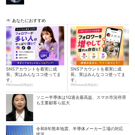
あなたにおすすめ
SNSアカウントを着実に成
SNSアカウントを着実に成
長。実はみんなココ使ってま
長。実はみんなココ使ってま
す。
す。
PR(Dreaw合同会社)
PR(Dreaw合同会社)
ソニー半導体は1Q過去最高益、スマホ市況停滞
も主要顧客ら拡大
令和8年熊本地震、半導体メーカー工場の対応
状況