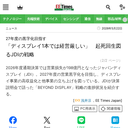
テクノロジー
先端技術
デバイス
センシング
通信
無線
部品/材料
ニュース
2026年5月22日
27年度の黒字化目指す
「ディスプレイ1本では経営厳しい」 起死回生図
るJDIの戦略
（2/2 ページ）
2026年度通期決算では営業損失が198億円となったジャパンディ
スプレイ（JDI）。2027年度の営業黒字化を目指し、ディスプレ
イ事業の高収益化と他事業の立ち上げを図っている。JDIが決算
説明会で語った「BEYOND DISPLAY」戦略の進捗状況を紹介す
る。
[
浅井涼
，EE Times Japan]
PC用表示
関連情報
Share
Post
LINE
Hatena