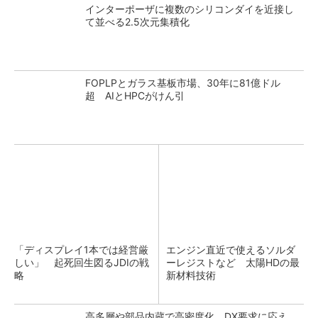
インターポーザに複数のシリコンダイを近接し
て並べる2.5次元集積化
FOPLPとガラス基板市場、30年に81億ドル
超 AIとHPCがけん引
「ディスプレイ1本では経営厳
エンジン直近で使えるソルダ
しい」 起死回生図るJDIの戦
ーレジストなど 太陽HDの最
略
新材料技術
高多層や部品内蔵で高密度化 DX要求に応え