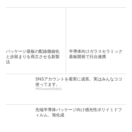
パッケージ基板の配線微細化
半導体向けガラスセラミック
と歩留まりを両立させる新製
基板開発で日台連携
法
SNSアカウントを着実に成長。実はみんなココ
使ってます。
PR(Dreaw合同会社)
先端半導体パッケージ向け感光性ポリイミドフ
ィルム、旭化成