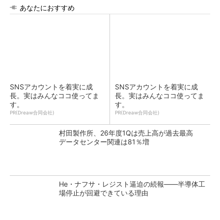
あなたにおすすめ
SNSアカウントを着実に成
SNSアカウントを着実に成
長。実はみんなココ使ってま
長。実はみんなココ使ってま
す。
す。
PR(Dreaw合同会社)
PR(Dreaw合同会社)
村田製作所、26年度1Qは売上高が過去最高
データセンター関連は81％増
He・ナフサ・レジスト逼迫の続報――半導体工
場停止が回避できている理由