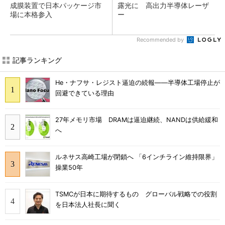
成膜装置で日本パッケージ市
露光に 高出力半導体レーザ
場に本格参入
ー
Recommended by
記事ランキング
He・ナフサ・レジスト逼迫の続報――半導体工場停止が
回避できている理由
27年メモリ市場 DRAMは逼迫継続、NANDは供給緩和
へ
ルネサス高崎工場が閉鎖へ 「6インチライン維持限界」
操業50年
TSMCが日本に期待するもの グローバル戦略での役割
を日本法人社長に聞く