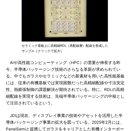
セラミック基板上に高精細RDL（再配線層）配線を形成した
サンプル［クリックで拡大］
AIや高性能コンピューティング（HPC）の需要が伸長する昨
今、半導体パッケージング技術のさらなる革新が求められてい
る。中でもガラスやセラミックなどの新素材を用いた高性能基板
には、従来の有機基板では実現困難だった高精細配線や寸法安定
性、熱膨張制御の課題解決が期待されている。特に、RDLの高精
細配線を実現する技術は、先端半導体パッケージングの中核とし
て注目されているという。
JDIは現在、ディスプレイ事業の技術やアセットを活用した半
導体パッケージング事業の拡大を図っている。2025年2月には、
PanelSemiと提携してガラスをキャリアとした有機インターポー