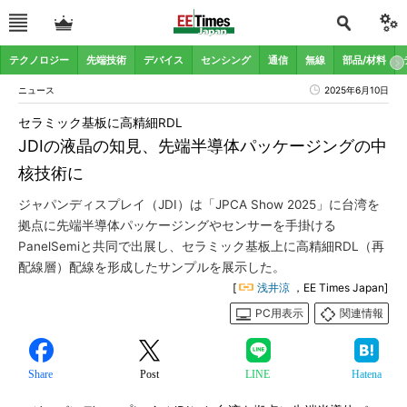
テクノロジー
先端技術
デバイス
センシング
通信
無線
部品/材料
ニュース
2025年6月10日
セラミック基板に高精細RDL
JDIの液晶の知見、先端半導体パッケージングの中
核技術に
ジャパンディスプレイ（JDI）は「JPCA Show 2025」に台湾を
拠点に先端半導体パッケージングやセンサーを手掛ける
PanelSemiと共同で出展し、セラミック基板上に高精細RDL（再
配線層）配線を形成したサンプルを展示した。
[
浅井涼
，EE Times Japan]
PC用表示
関連情報
Share
Post
LINE
Hatena