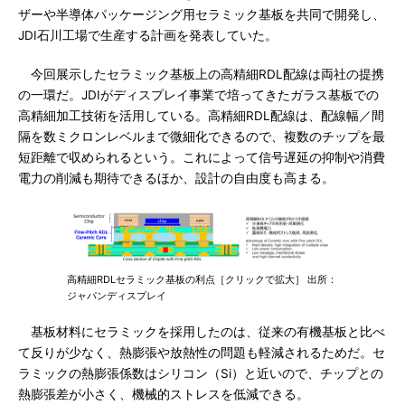
ザーや半導体パッケージング用セラミック基板を共同で開発し、
JDI石川工場で生産する計画を発表していた。
今回展示したセラミック基板上の高精細RDL配線は両社の提携
の一環だ。JDIがディスプレイ事業で培ってきたガラス基板での
高精細加工技術を活用している。高精細RDL配線は、配線幅／間
隔を数ミクロンレベルまで微細化できるので、複数のチップを最
短距離で収められるという。これによって信号遅延の抑制や消費
電力の削減も期待できるほか、設計の自由度も高まる。
高精細RDLセラミック基板の利点［クリックで拡大］ 出所：
ジャパンディスプレイ
基板材料にセラミックを採用したのは、従来の有機基板と比べ
て反りが少なく、熱膨張や放熱性の問題も軽減されるためだ。セ
ラミックの熱膨張係数はシリコン（Si）と近いので、チップとの
熱膨張差が小さく、機械的ストレスを低減できる。