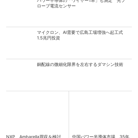
パワー半導体の「ワイヤー1本」も測定 光プ
ローブ電流センサー
マイクロン、AI需要で広島工場増強へ起工式
1.5兆円投資
銅配線の微細化限界を左右するダマシン技術
NXP、Ambarella買収を検討
中国パワー半導体市場、35年