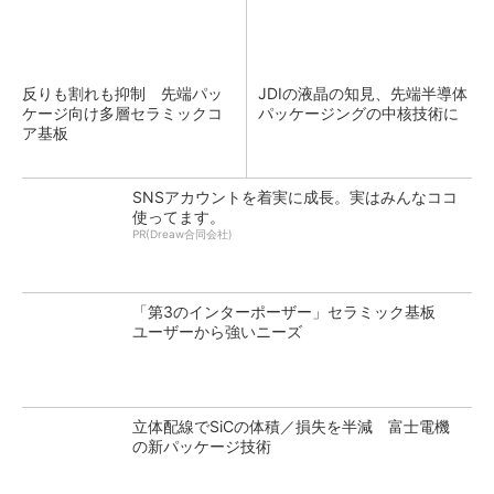
反りも割れも抑制 先端パッ
JDIの液晶の知見、先端半導体
ケージ向け多層セラミックコ
パッケージングの中核技術に
ア基板
SNSアカウントを着実に成長。実はみんなココ
使ってます。
PR(Dreaw合同会社)
「第3のインターポーザー」セラミック基板
ユーザーから強いニーズ
立体配線でSiCの体積／損失を半減 富士電機
の新パッケージ技術