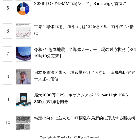
2026年Q2のDRAM市場シェア、Samsungが首位に
世界半導体市場、26年5月は1345億ドル 前年の2.2倍
に
令和8年熊本地震、半導体メーカー工場の対応状況【8/4
19時10分更新】
日本を資源大国へ 埋蔵量だけじゃない、南鳥島レアア
ース泥の価値
最大1000万IOPS キオクシアが「Super High IOPS
SSD」第1弾を開発
特定の向きに並んだCNT構造を局所的に形成する新技術
Copyright © ITmedia Inc. All Rights Reserved.