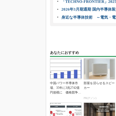
「TECHNO-FRONTIER」2
2026年3月期通期 国内半導体
身近な半導体技術 ～電気・電
あなたにおすすめ
中国パワー半導体市
部屋を沼らせるスピー
場、35年に3兆2742億
カー
円規模に 価格競争さ
らに激化
PR(デノン)