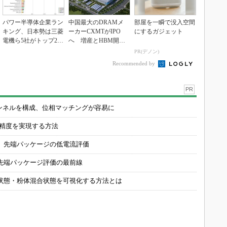
パワー半導体企業ラン
中国最大のDRAMメ
部屋を一瞬で没入空間
キング、日本勢は三菱
ーカーCXMTがIPO
にするガジェット
電機ら5社がトップ20
へ 増産とHBM開発
入り
で存在感
PR(デノン)
Recommended by
PR
チャンネルを構成、位相マッチングが容易に
の精度を実現する方法
 先端パッケージの低電流評価
先端パッケージ評価の最前線
状態・粉体混合状態を可視化する方法とは