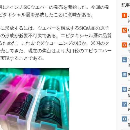
術を知る
記事
月に4インチSiCウエハーの発売を開始した。今回の発
エンジニア”が仕掛けた社内
エピタキシャル層を形成したことに意味がある。
念の180日
ションは日本を救うのか
上に形成するには、ウエハーを構成するSiC結晶の原子
IoT通信
層の形成が必要不可欠である。エピタキシャル層の品質
ナリスト「未来展望」
するためだ。これまでダウコーニングのほか、米国のク
販売してきた。現在の焦点はより大口径のエピウエハー
愛されないエンジニア」の
行動論
を実現することである。