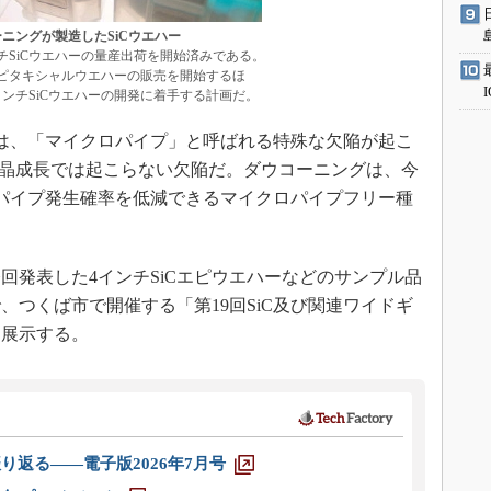
ニングが製造したSiCウエハー
インチSiCウエハーの量産出荷を開始済みである。
iCエピタキシャルウエハーの販売を開始するほ
6インチSiCウエハーの開発に着手する計画だ。
は、「マイクロパイプ」と呼ばれる特殊な欠陥が起こ
結晶成長では起こらない欠陥だ。ダウコーニングは、今
パイプ発生確率を低減できるマイクロパイプフリー種
発表した4インチSiCエピウエハーなどのサンプル品
日まで、つくば市で開催する「第19回SiC及び関連ワイドギ
に展示する。
り返る――電子版2026年7月号