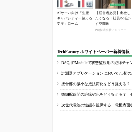
AIサーバ向け「生産
【経営者必見】出社し
キャパシティー超える
たくなる！社員を活か
受注」ローム
す空間術
PR(株式会社アルファーテクノ)
TechFactory ホワイトペーパー新着情報
DAQ用?Moduleで状態監視用の絶縁
計測器アプリケーションにおいて7.5桁
接合部の微小な抵抗変化をどう捉える？
微細配線間の絶縁劣化をどう捉える？ 
次世代電池の性能を担保する、電極表面