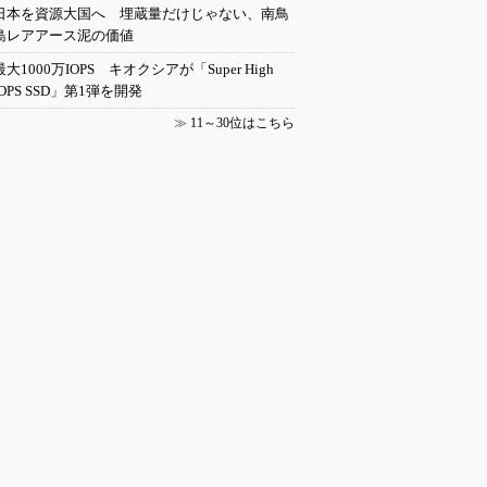
日本を資源大国へ 埋蔵量だけじゃない、南鳥
島レアアース泥の価値
最大1000万IOPS キオクシアが「Super High
IOPS SSD」第1弾を開発
≫
11～30位はこちら