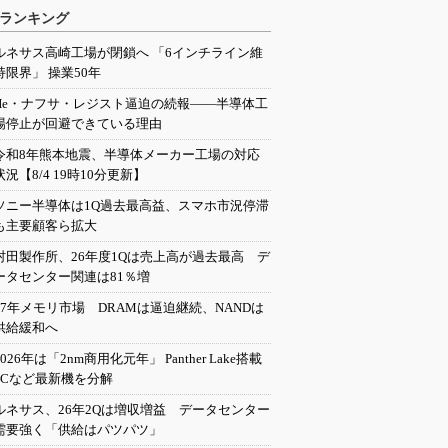
ランキング
ルネサス高崎工場が閉鎖へ 「6インチライン維
持限界」 操業50年
He・ナフサ・レジスト逼迫の続報――半導体工
場停止が回避できている理由
令和8年熊本地震、半導体メーカー工場の対応
状況【8/4 19時10分更新】
ソニー半導体は1Q過去最高益、スマホ市況停滞
も主要顧客ら拡大
村田製作所、26年度1Qは売上高が過去最高 デ
ータセンター関連は81％増
27年メモリ市場 DRAMは逼迫継続、NANDは
供給緩和へ
2026年は「2nm商用化元年」 Panther Lake搭載
PCなど最新機を分解
ルネサス、26年2Qは増収増益 データセンター
需要強く「供給はパツパツ」