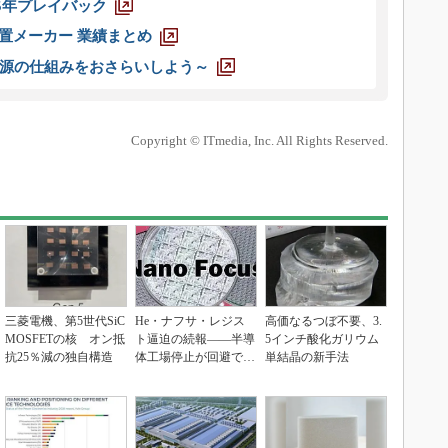
025年プレイバック
装置メーカー 業績まとめ
源の仕組みをおさらいしよう～
Copyright © ITmedia, Inc. All Rights Reserved.
三菱電機、第5世代SiC
He・ナフサ・レジス
高価なるつぼ不要、3.
MOSFETの核 オン抵
ト逼迫の続報――半導
5インチ酸化ガリウム
抗25％減の独自構造
体工場停止が回避でき
単結晶の新手法
ている理由