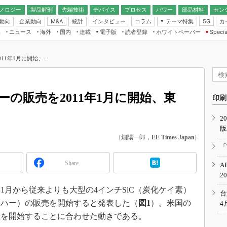
ノロジー
製品解剖
先端技術
デバイス
プロセス
パワー
部品材料
セン
動向
企業動向
統計
インタビュー
コラム
テーマ特集
カ
M&A
5G
ギー
ナログ
無線
集
ニュース
海外
国内
連載
電子版
読者登録
ホワイトペーパー
Specia
フィジカルAI
IoT・エッジコ
モリ
EXPO
Microchip情報
ストレージ通信
EE Times Japan×EDN Japan統合電
エッジAI
子版
I
SEMICON Japan
1年1月に開始、...
デバイス通信
パワーエレクトロニクス
電子ブックレット
イコン
CEATEC
のナノフォーカス
半導体後工程
GA
EdgeTech＋
業界スコープ
ーの販売を2011年1月に開始、東
読者調査（EE Times Research）
印刷
TECHNO-FRONT
のエレ・組み込みプレイバ
カーボンニュートラル
2
人とくるま展
版
IoT
直前エンジニアの社会人大
[畑陽一郎，
EE Times Japan
]
電源設計（EDN Japan）
「
数字」で回してみよう
エレクトロニクス入門（EDN
Share
A
Japan）
ード ～Behind the
2
rd
1月から従来よりも大型の4インチSiC（炭化ケイ素）
年で起こったこと、次の10年
台
こと
エハー）の販売を開始すると発表した（
図1
）。米国の
4
で探るアジアの新トレンド
産を開始することに合わせた動きである。