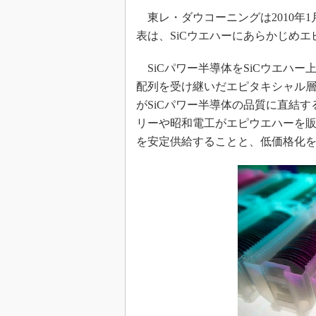
光伝送技
東レ・ダウコーニングは2010年1
“異端児
表は、SiCウエハーにあらかじめ
改革、執
イノベー
SiCパワー半導体をSiCウエハー
JASA発
配列を受け継いだエピタキシャル
IHSア
がSiCパワー半導体の品質に直結
リーや昭和電工がエピウエハーを
「英語に
ための新
を安定供給することと、低価格化