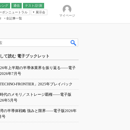
シング
通信
テスト/計測
ーボンニュートラル
展示会
マイページ
全記事一覧
l
ンピューティング
して読む 電子ブックレット
IER
026年上半期の半導体業界を振り返る――電子
2026年7月号
TECHNO-FRONTIER」2025年プレイバック
I時代のメモリ／ストレージ覇権――電子版
026年5月号
湾の半導体戦略 強みと限界――電子版2026年
月号