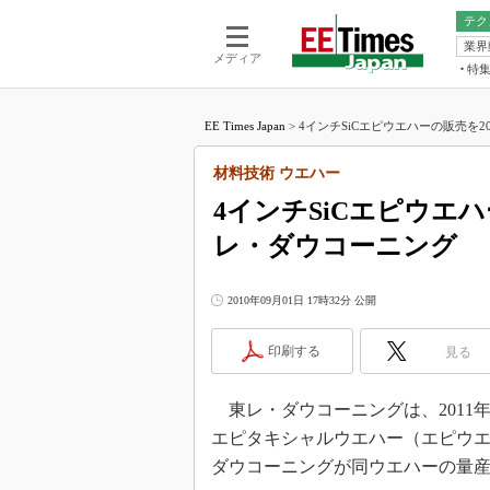
テク
業界
電池／エネル
ア
メディア
特
メ
福田昭の
LS
EE Times Japan
>
4インチSiCエピウエハーの販売を201
福田昭の
マ
湯之上隆
材料技術 ウエハー
FP
大山聡の
4インチSiCエピウエハ
大原雄介
レ・ダウコーニング
ック
リタイア
学漂流記
2010年09月01日 17時32分 公開
世界を「
印刷する
見る
踊るバズワ
Buzzwo
東レ・ダウコーニングは、2011年
この10
で起こる
エピタキシャルウエハー（エピウ
製品分解
ダウコーニングが同ウエハーの量