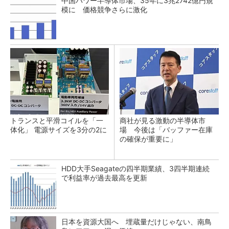
中国パワー半導体市場、35年に3兆2742億円規
模に 価格競争さらに激化
トランスと平滑コイルを「一
商社が見る激動の半導体市
体化」 電源サイズを3分の2に
場 今後は「バッファー在庫
の確保が重要に」
HDD大手Seagateの四半期業績、3四半期連続
で利益率が過去最高を更新
日本を資源大国へ 埋蔵量だけじゃない、南鳥