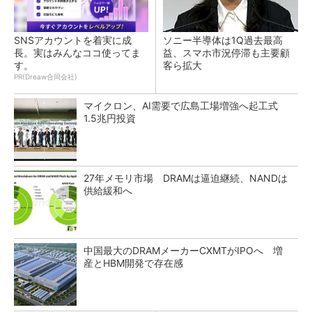
SNSアカウントを着実に成
ソニー半導体は1Q過去最高
長。実はみんなココ使ってま
益、スマホ市況停滞も主要顧
す。
客ら拡大
PR(Dreaw合同会社)
マイクロン、AI需要で広島工場増強へ起工式
1.5兆円投資
27年メモリ市場 DRAMは逼迫継続、NANDは
供給緩和へ
中国最大のDRAMメーカーCXMTがIPOへ 増
産とHBM開発で存在感