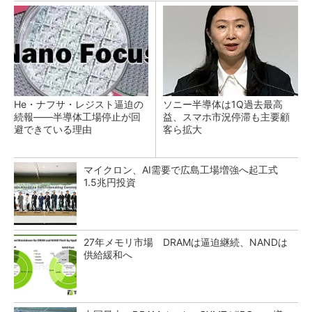
He・ナフサ・レジスト逼迫の
ソニー半導体は1Q過去最高
続報――半導体工場停止が回
益、スマホ市況停滞も主要顧
避できている理由
客ら拡大
マイクロン、AI需要で広島工場増強へ起工式
1.5兆円投資
27年メモリ市場 DRAMは逼迫継続、NANDは
供給緩和へ