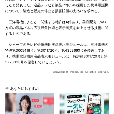
したと発表した。液晶テレビと液晶パネルを採用した携帯電話機
について、製造と販売の停止と損害賠償の支払いを求める。
三洋電機によると、関連する特許は4件あり、垂直配向（VA）
方式の液晶パネル広視野角技術と表示画質を向上させる技術に関
するものである。
シャープのテレビ受像機用液晶表示モジュールは、三洋電機の
特許第3005418号と第3011720号、第4353660号を侵害してお
り、携帯電話機用液晶表示モジュールは、特許第3011720号と第
3723336号を侵害しているという。
Copyright © ITmedia, Inc. All Rights Reserved.
あなたにおすすめ