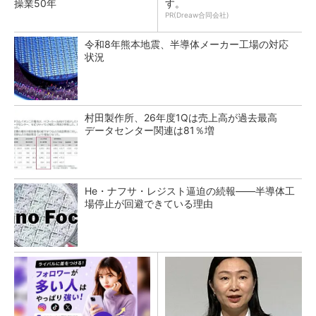
操業50年
す。
PR(Dreaw合同会社)
令和8年熊本地震、半導体メーカー工場の対応
状況
村田製作所、26年度1Qは売上高が過去最高
データセンター関連は81％増
He・ナフサ・レジスト逼迫の続報――半導体工
場停止が回避できている理由