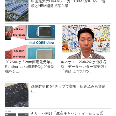
中国最大のDRAMメーカーCXMTがIPOへ 増
産とHBM開発で存在感
2026年は「2nm商用化元年」
ルネサス、26年2Qは増収増
Panther Lake搭載PCなど最新
益 データセンター需要強く
機を分...
「供給はパツパツ」
画像鮮明化を1チップで実現 組み込みも容易
に
AIサーバ向け「生産キャパシティー超える受