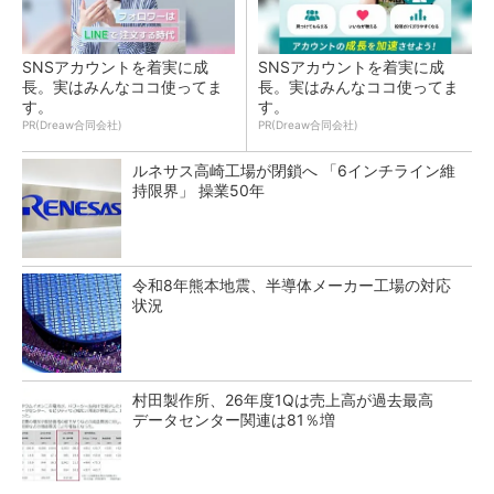
SNSアカウントを着実に成
SNSアカウントを着実に成
長。実はみんなココ使ってま
長。実はみんなココ使ってま
す。
す。
PR(Dreaw合同会社)
PR(Dreaw合同会社)
ルネサス高崎工場が閉鎖へ 「6インチライン維
持限界」 操業50年
令和8年熊本地震、半導体メーカー工場の対応
状況
村田製作所、26年度1Qは売上高が過去最高
データセンター関連は81％増