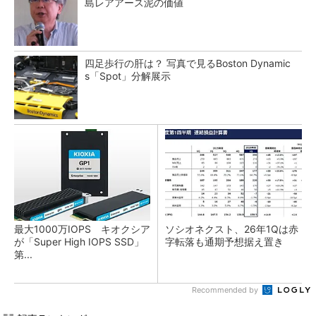
島レアアース泥の価値
四足歩行の肝は？ 写真で見るBoston Dynamic
s「Spot」分解展示
最大1000万IOPS キオクシア
ソシオネクスト、26年1Qは赤
が「Super High IOPS SSD」
字転落も通期予想据え置き
第...
Recommended by