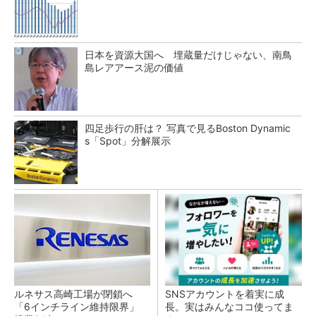
日本を資源大国へ 埋蔵量だけじゃない、南鳥
島レアアース泥の価値
四足歩行の肝は？ 写真で見るBoston Dynamic
s「Spot」分解展示
ルネサス高崎工場が閉鎖へ
SNSアカウントを着実に成
「6インチライン維持限界」
長。実はみんなココ使ってま