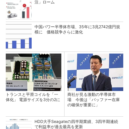
注」ローム
中国パワー半導体市場、35年に3兆2742億円規
模に 価格競争さらに激化
トランスと平滑コイルを「一
商社が見る激動の半導体市
体化」 電源サイズを3分の2に
場 今後は「バッファー在庫
の確保が重要に」
HDD大手Seagateの四半期業績、3四半期連続
で利益率が過去最高を更新