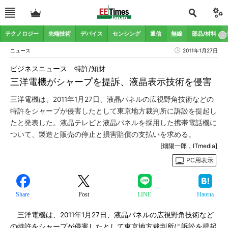
テクノロジー
先端技術
デバイス
センシング
通信
無線
部品/材料
ニュース
2011年1月27日
ビジネスニュース 特許/知財
三洋電機がシャープを提訴、液晶表示技術を侵害
三洋電機は、2011年1月27日、液晶パネルの広視野角技術などの
特許をシャープが侵害したとして東京地方裁判所に訴訟を提起し
たと発表した。液晶テレビと液晶パネルを採用した携帯電話機に
ついて、製造と販売の停止と損害賠償の支払いを求める。
[畑陽一郎，ITmedia]
PC用表示
Share
Post
LINE
Hatena
三洋電機は、2011年1月27日、液晶パネルの広視野角技術など
の特許をシャープが侵害したとして東京地方裁判所に訴訟を提起