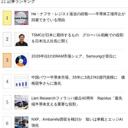
記事ランキング
He・ナフサ・レジスト逼迫の続報――半導体工場停止が
回避できている理由
TSMCが日本に期待するもの グローバル戦略での役割
を日本法人社長に聞く
2026年Q2のDRAM市場シェア、Samsungが首位に
中国パワー半導体市場、35年に3兆2742億円規模に 価
格競争さらに激化
Lam Researchフィラッハ拠点40周年 Rapidus「最先
端半導体支える重要な役割」
NXP、Ambarella買収を検討か 狙いは車載とエッジAI
強化