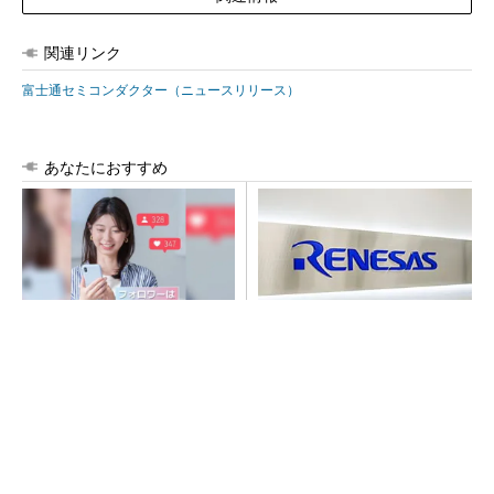
関連リンク
富士通セミコンダクター（ニュースリリース）
あなたにおすすめ
SNSアカウントを着実に成
ルネサス高崎工場が閉鎖へ
長。実はみんなココ使ってま
「6インチライン維持限界」
す。
操業50年
PR(Dreaw合同会社)
令和8年熊本地震、半導体メーカー工場の対応
状況