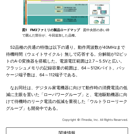
図1 FM3ファミリの製品ロードマップ
図中央部の赤い枠
で囲んだ部分が、今回追加した品種。
52品種の共通の特徴は以下の通り。動作周波数が40MHzまで
待機時間（ウェイトサイクル）無しで応答する。分解能が12ビッ
トのA-D変換器を搭載した。電源電圧範囲は2.7～5.5Vと広い。
フラッシュメモリの記録容量の範囲は、64～512Kバイト。パッ
ケージ端子数は、64～112端子である。
なお同社は、デジタル家電機器に向けて動作時の消費電流の低
減に主眼を置いた「ローパワーグループ」と、電池駆動機器に向
けて待機時のリーク電流の低減を重視した「ウルトラローリーク
グループ」も開発中である。
Copyright © ITmedia, Inc. All Rights Reserved.
関連情報