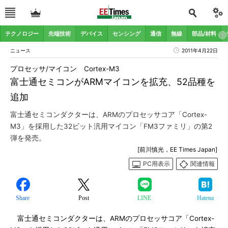
テクノロジー
先端技術
デバイス
センシング
通信
無線
部品/材料
ニュース
2011年4月22日
プロセッサ/マイコン Cortex-M3
富士通セミコンがARMマイコンを拡充、52品種を
追加
富士通セミコンダクターは、ARMのプロセッサコア「Cortex-
M3」を採用した32ビット汎用マイコン「FM3ファミリ」の第2
弾を発売。
[前川慎光，EE Times Japan]
PC用表示
関連情報
Share
Post
LINE
Hatena
富士通セミコンダクターは、ARMのプロセッサコア「Cortex-