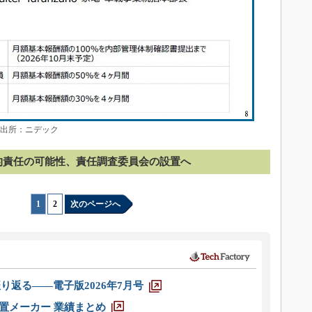
 出所：ニデック
的責任の可能性、責任調査委員会の設置へ
1
|
2
次のページへ
り返る――電子版2026年7月号
装置メーカー 業績まとめ