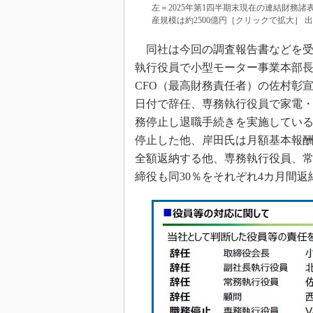
左＝2025年第1四半期末現在の連結財務諸
産規模は約2500億円［クリックで拡大］ 
同社は今回の調査報告書などを受
執行役員で小型モーター事業本部
CFO（最高財務責任者）の佐村彰宣
日付で辞任、専務執行役員で家電・車載事
務停止し退職手続きを実施してい
停止した他、岸田氏は月額基本報酬を
全額返納する他、専務執行役員、常
締役も同30％をそれぞれ4カ月間返