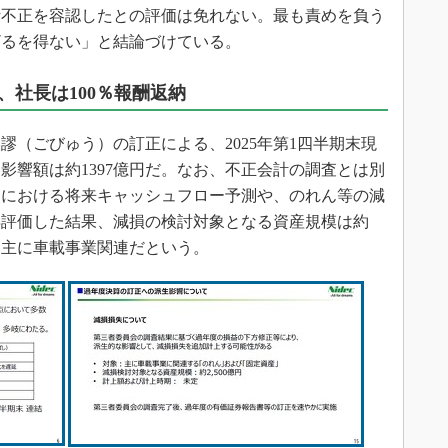
計不正を容認したとの評価は免れない。最も責めを負う
ざるを得ない」と結論づけている。
、社長は100％報酬返納
（ごびゅう）の訂正による、2025年第1四半期末現
影響額は約1397億円だ。なお、不正会計の調査とは別
点における将来キャッシュフロー予測や、のれん等の減
再評価した結果、減損の検討対象となる資産規模は約
は主に車載事業関連だという。