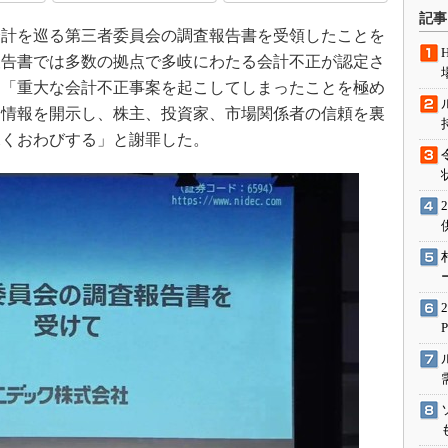
術を知る
記事
正会計を巡る第三者委員会の調査報告書を受領したことを
エンジニア”が仕掛けた社内
念の180日
報告書では多数の拠点で多岐にわたる会計不正が認定さ
ションは日本を救うのか
は「重大な会計不正事案を起こしてしまったことを極め
な情報を開示し、株主、投資家、市場関係者の信頼を裏
IoT通信
深くおわびする」と謝罪した。
ナリスト「未来展望」
愛されないエンジニア」の
行動論