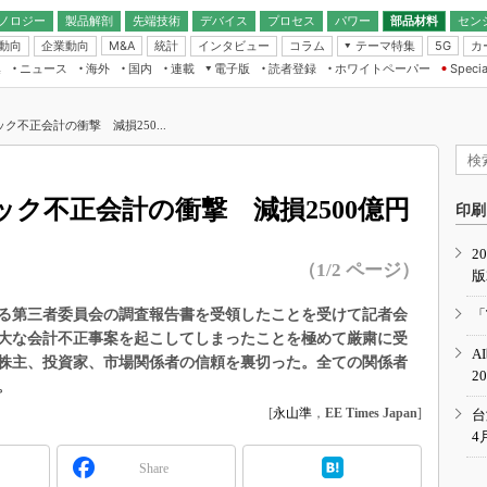
ノロジー
製品解剖
先端技術
デバイス
プロセス
パワー
部品材料
セン
動向
企業動向
統計
インタビュー
コラム
テーマ特集
カ
M&A
5G
ギー
ナログ
無線
集
ニュース
海外
国内
連載
電子版
読者登録
ホワイトペーパー
Specia
フィジカルAI
IoT・エッジコ
モリ
EXPO
Microchip情報
ストレージ通信
EE Times Japan×EDN Japan統合電
エッジAI
子版
I
SEMICON Japan
不正会計の衝撃 減損250...
デバイス通信
パワーエレクトロニクス
電子ブックレット
イコン
CEATEC
のナノフォーカス
半導体後工程
GA
EdgeTech＋
業界スコープ
ク不正会計の衝撃 減損2500億円
読者調査（EE Times Research）
印刷
TECHNO-FRONT
のエレ・組み込みプレイバ
カーボンニュートラル
2
人とくるま展
（1/2 ページ）
版
IoT
直前エンジニアの社会人大
電源設計（EDN Japan）
を巡る第三者委員会の調査報告書を受領したことを受けて記者会
「
数字」で回してみよう
大な会計不正事案を起こしてしまったことを極めて厳粛に受
エレクトロニクス入門（EDN
A
Japan）
株主、投資家、市場関係者の信頼を裏切った。全ての関係者
ード ～Behind the
2
rd
。
年で起こったこと、次の10年
[
永山準
，
EE Times Japan
]
台
こと
4
で探るアジアの新トレンド
Share