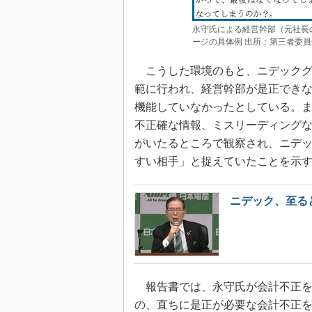
永守氏による経営幹部（元社長
ージの具体例 出所：第三者委
こうした環境のもと、ニデックグ
範に行われ、経営幹部が是正でき
機能していなかったとしている。ま
不正確な情報、ミスリーディング
がいたるところで観察され、ニデ
すい相手」と捉えていたことを示
ニデック、至る
報告書では、永守氏が会計不正を
の、直ちに是正が必要な会計不正