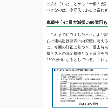
け入れていたことから「一部の会
べきなのは、永守氏であると言わ
車載中心に最大減損2500億円も
これまでに判明した不正および誤謬
在の連結財務諸表の純資産に与える
に、今回の訂正に基づき、過去時
損テストの算定根拠となる資産を
2500億円になるとしている。これ