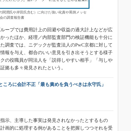
の関潤氏や岸田氏含む）に向けた強い叱責や罵倒メッセ
員会の調査報告書
ループでは費用計上の回避や収益の過大計上などが広
なかったほか、経理／内部監査部門の検証機能も十分に
た調査では、ニデックが監査法人のPwC京都に対して
な情報を与え、都合のいい意見を引き出そうとする様子
ックの役職員が同法人を「説得しやすい相手」「与しや
す証拠も多々発見されたという。
ところに会計不正「最も責めを負うべきは永守氏」
指示、主導した事実は発見されなかったとするもの
を計画的に処理する例があることを把握しつつそれを受