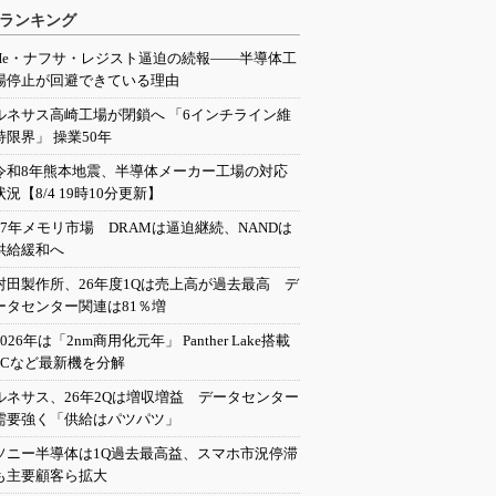
ランキング
He・ナフサ・レジスト逼迫の続報――半導体工
場停止が回避できている理由
ルネサス高崎工場が閉鎖へ 「6インチライン維
持限界」 操業50年
令和8年熊本地震、半導体メーカー工場の対応
状況【8/4 19時10分更新】
27年メモリ市場 DRAMは逼迫継続、NANDは
供給緩和へ
村田製作所、26年度1Qは売上高が過去最高 デ
ータセンター関連は81％増
2026年は「2nm商用化元年」 Panther Lake搭載
PCなど最新機を分解
ルネサス、26年2Qは増収増益 データセンター
需要強く「供給はパツパツ」
ソニー半導体は1Q過去最高益、スマホ市況停滞
も主要顧客ら拡大