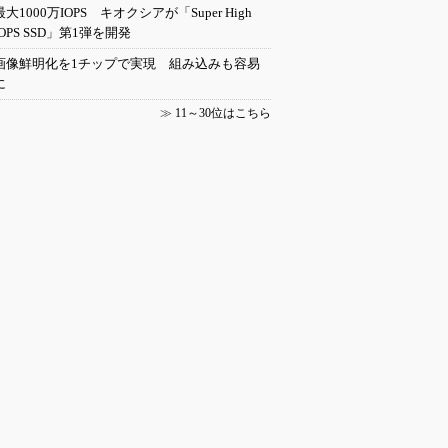
最大1000万IOPS キオクシアが「Super High
IOPS SSD」第1弾を開発
画像鮮明化を1チップで実現 組み込みも容易
に
≫
11～30位はこちら