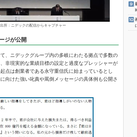
 出所：ニデックの配信からキャプチャー
ージが公開
て、ニデックグループ内の多岐にわたる拠点で多数の
は、非現実的な業績目標の設定と過度なプレッシャーが
の起点は創業者である永守重信氏に始まっているとし
部に向けた強い叱責や罵倒メッセージの具体例も公開さ