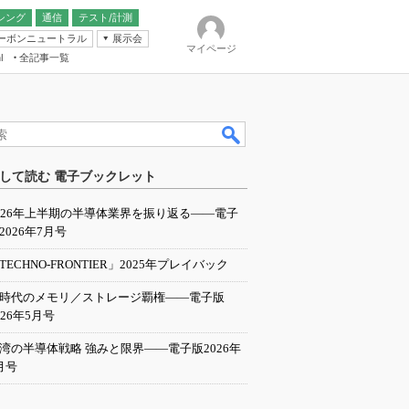
シング
通信
テスト/計測
ーボンニュートラル
展示会
マイページ
全記事一覧
l
ンピューティング
して読む 電子ブックレット
IER
026年上半期の半導体業界を振り返る――電子
2026年7月号
TECHNO-FRONTIER」2025年プレイバック
I時代のメモリ／ストレージ覇権――電子版
026年5月号
湾の半導体戦略 強みと限界――電子版2026年
月号