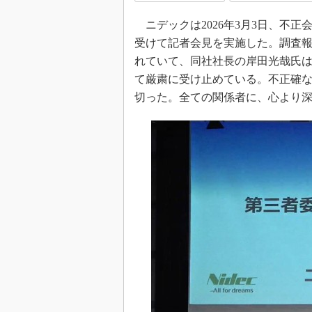
光伝送技
ニデックは2026年3月3日、不
“異端児
改革、執
受けて記者会見を実施した。調査
イノベー
れていて、同社社長の岸田光哉氏
て厳粛に受け止めている。不正確
JASA発
切った。全ての関係者に、心より
IHSア
「英語に
ための新