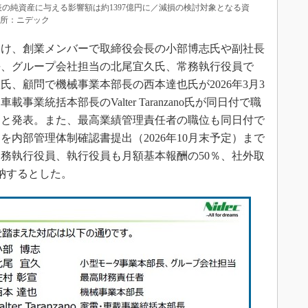
表の純資産に与える影響額は約1397億円に／減損の検討対象となる資
出所：ニデック
け、創業メンバーで取締役会長の小部博志氏や副社長
長、グループ会社担当の北尾宜久氏、常務執行役員で
氏、顧問で機械事業本部長の西本達也氏が2026年3月3
業統括本部長のValter Taranzano氏が同日付で職
ると発表。また、最高業績管理責任者の職位も同日付で
内部管理体制確認書提出（2026年10月末予定）まで
務執行役員、執行役員も月額基本報酬の50％、社外取
納するとした。