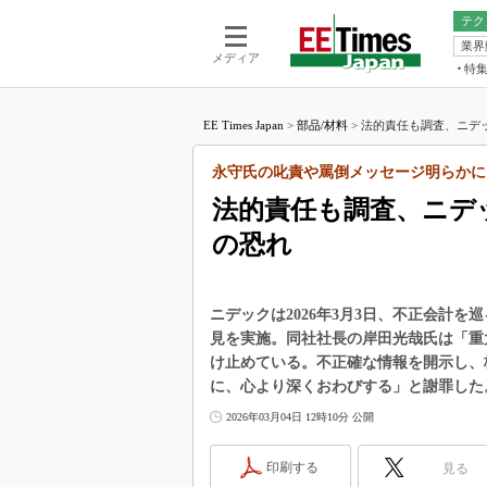
テク
業界
電池／エネル
ア
メディア
特
メ
福田昭の
LS
EE Times Japan
>
部品/材料
>
法的責任も調査、ニデック
福田昭の
マ
湯之上隆
永守氏の叱責や罵倒メッセージ明らかに
FP
大山聡の
法的責任も調査、ニデッ
大原雄介
の恐れ
ック
リタイア
学漂流記
ニデックは2026年3月3日、不正会計
世界を「
見を実施。同社社長の岸田光哉氏は「重
け止めている。不正確な情報を開示し、
踊るバズワ
Buzzwo
に、心より深くおわびする」と謝罪した
この10
2026年03月04日 12時10分 公開
で起こる
製品分解
印刷する
見る