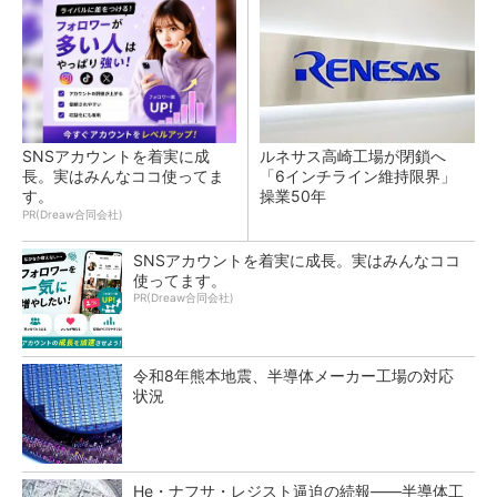
SNSアカウントを着実に成
ルネサス高崎工場が閉鎖へ
長。実はみんなココ使ってま
「6インチライン維持限界」
す。
操業50年
PR(Dreaw合同会社)
SNSアカウントを着実に成長。実はみんなココ
使ってます。
PR(Dreaw合同会社)
令和8年熊本地震、半導体メーカー工場の対応
状況
He・ナフサ・レジスト逼迫の続報――半導体工