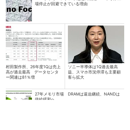
場停止が回避できている理由
村田製作所、26年度1Qは売上
ソニー半導体は1Q過去最高
高が過去最高 データセンタ
益、スマホ市況停滞も主要顧
ー関連は81％増
客ら拡大
27年メモリ市場 DRAMは逼迫継続、NANDは
供給緩和へ
マイクロン、AI需要で広島工場増強へ起工式
1.5兆円投資