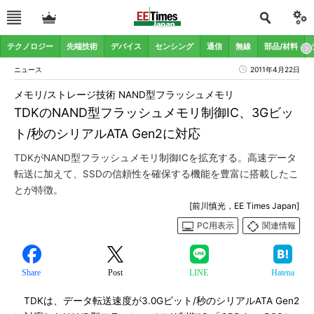
テクノロジー
先端技術
デバイス
センシング
通信
無線
部品/材料
ニュース
2011年4月22日
メモリ/ストレージ技術 NAND型フラッシュメモリ
TDKのNAND型フラッシュメモリ制御IC、3Gビッ
ト/秒のシリアルATA Gen2に対応
TDKがNAND型フラッシュメモリ制御ICを拡充する。高速データ
転送に加えて、SSDの信頼性を確保する機能を豊富に搭載したこ
とが特徴。
[前川慎光，EE Times Japan]
PC用表示
関連情報
Share
Post
LINE
Hatena
TDKは、データ転送速度が3.0Gビット/秒のシリアルATA Gen2