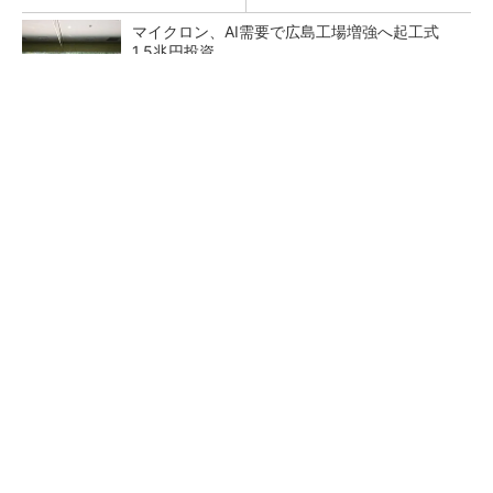
マイクロン、AI需要で広島工場増強へ起工式
1.5兆円投資
27年メモリ市場 DRAMは逼迫継続、NANDは
供給緩和へ
中国最大のDRAMメーカーCXMTがIPOへ 増
産とHBM開発で存在感