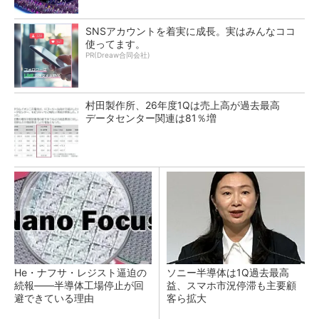
SNSアカウントを着実に成長。実はみんなココ
使ってます。
PR(Dreaw合同会社)
村田製作所、26年度1Qは売上高が過去最高
データセンター関連は81％増
He・ナフサ・レジスト逼迫の
ソニー半導体は1Q過去最高
続報――半導体工場停止が回
益、スマホ市況停滞も主要顧
避できている理由
客ら拡大