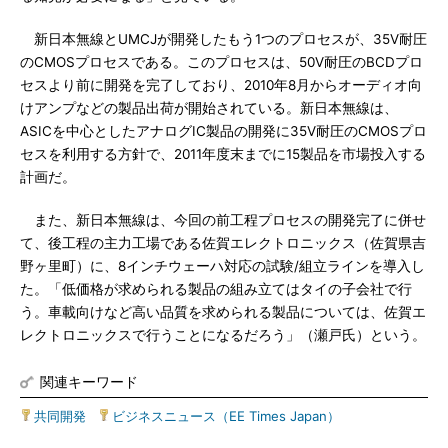
新日本無線とUMCJが開発したもう1つのプロセスが、35V耐圧
のCMOSプロセスである。このプロセスは、50V耐圧のBCDプロ
セスより前に開発を完了しており、2010年8月からオーディオ向
けアンプなどの製品出荷が開始されている。新日本無線は、
ASICを中心としたアナログIC製品の開発に35V耐圧のCMOSプロ
セスを利用する方針で、2011年度末までに15製品を市場投入する
計画だ。
また、新日本無線は、今回の前工程プロセスの開発完了に併せ
て、後工程の主力工場である佐賀エレクトロニックス（佐賀県吉
野ヶ里町）に、8インチウェーハ対応の試験/組立ラインを導入し
た。「低価格が求められる製品の組み立てはタイの子会社で行
う。車載向けなど高い品質を求められる製品については、佐賀エ
レクトロニックスで行うことになるだろう」（瀬戸氏）という。
関連キーワード
共同開発
|
ビジネスニュース（EE Times Japan）