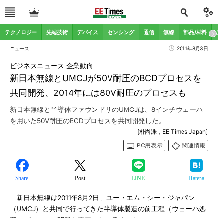
テクノロジー
先端技術
デバイス
センシング
通信
無線
部品/材料
ニュース
2011年8月3日
ビジネスニュース 企業動向
新日本無線とUMCJが50V耐圧のBCDプロセスを
共同開発、2014年には80V耐圧のプロセスも
新日本無線と半導体ファウンドリのUMCJは、8インチウェーハ
を用いた50V耐圧のBCDプロセスを共同開発した。
[朴尚洙，EE Times Japan]
PC用表示
関連情報
Share
Post
LINE
Hatena
新日本無線は2011年8月2日、ユー・エム・シー・ジャパン
（UMCJ）と共同で行ってきた半導体製造の前工程（ウェーハ処