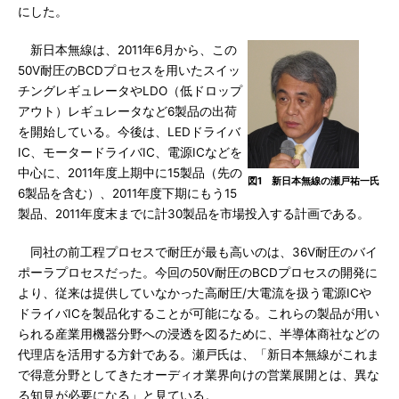
にした。
新日本無線は、2011年6月から、この
50V耐圧のBCDプロセスを用いたスイッ
チングレギュレータやLDO（低ドロップ
アウト）レギュレータなど6製品の出荷
を開始している。今後は、LEDドライバ
IC、モータードライバIC、電源ICなどを
中心に、2011年度上期中に15製品（先の
図1 新日本無線の瀬戸祐一氏
6製品を含む）、2011年度下期にもう15
製品、2011年度末までに計30製品を市場投入する計画である。
同社の前工程プロセスで耐圧が最も高いのは、36V耐圧のバイ
ポーラプロセスだった。今回の50V耐圧のBCDプロセスの開発に
より、従来は提供していなかった高耐圧/大電流を扱う電源ICや
ドライバICを製品化することが可能になる。これらの製品が用い
られる産業用機器分野への浸透を図るために、半導体商社などの
代理店を活用する方針である。瀬戸氏は、「新日本無線がこれま
で得意分野としてきたオーディオ業界向けの営業展開とは、異な
る知見が必要になる」と見ている。