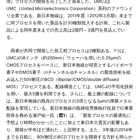
理）プロセスの開発を完了したと発表した。UMCJは
UMC（United Microelectronics Corporation）系列のファウンド
リ企業である。新日本無線は、2011年度（2012年3月期）末まで
に同プロセスを用いた製品を計30種類投入する計画。これら製
品による同年度末までの売上高は2億円～3億円を見込んでい
る。
両者が共同で開発した前工程プロセスは2種類ある。1つは、
UMCJの8インチ（約200mm）ウェーハを用いた0.35μmの
CMOSプロセスをベースに、新日本無線が得意とするバイポーラ
素子やDMOS素子（nチャンネル/pチャンネル）の製造技術を組
み込んだ50V耐圧のBCD（Bipolar/CMOS/double diffused
MOS）プロセスである。配線構造としては、UMCJの平坦化技術
を用い、最大5層を利用できる。さらに、最上層の配線について
は、新日本無線の既存のプロセスの3倍となる3μmの厚膜メタル
配線を実現している。新日本無線の取締役専務執行役員でIC事業
部長を務める瀬戸祐一氏（
図1
）は、「製造プロセスの最適化に
予想より時間がかかったことに加えて東日本大震災の影響もあ
り、開発が半年ほど遅れた」と説明する。また、3年後の2014年
までを目処に、80V耐圧のBCDプロセスを開発する方針も明らか