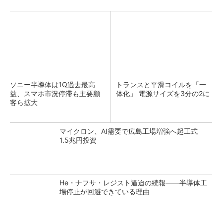
ソニー半導体は1Q過去最高
トランスと平滑コイルを「一
益、スマホ市況停滞も主要顧
体化」 電源サイズを3分の2に
客ら拡大
マイクロン、AI需要で広島工場増強へ起工式
1.5兆円投資
He・ナフサ・レジスト逼迫の続報――半導体工
場停止が回避できている理由