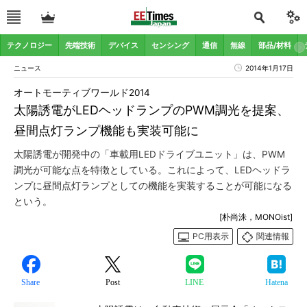
テクノロジー
先端技術
デバイス
センシング
通信
無線
部品/材料
ニュース
2014年1月17日
オートモーティブワールド2014
太陽誘電がLEDヘッドランプのPWM調光を提案、
昼間点灯ランプ機能も実装可能に
太陽誘電が開発中の「車載用LEDドライブユニット」は、PWM
調光が可能な点を特徴としている。これによって、LEDヘッドラ
ンプに昼間点灯ランプとしての機能を実装することが可能になる
という。
[朴尚洙，MONOist]
PC用表示
関連情報
Share
Post
LINE
Hatena