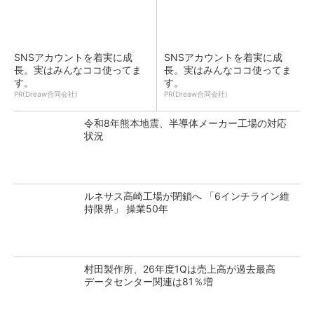
SNSアカウントを着実に成
SNSアカウントを着実に成
長。実はみんなココ使ってま
長。実はみんなココ使ってま
す。
す。
PR(Dreaw合同会社)
PR(Dreaw合同会社)
令和8年熊本地震、半導体メーカー工場の対応
状況
ルネサス高崎工場が閉鎖へ 「6インチライン維
持限界」 操業50年
村田製作所、26年度1Qは売上高が過去最高
データセンター関連は81％増