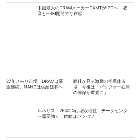
中国最大のDRAMメーカーCXMTがIPOへ 増
産とHBM開発で存在感
27年メモリ市場 DRAMは逼
商社が見る激動の半導体市
迫継続、NANDは供給緩和へ
場 今後は「バッファー在庫
の確保が重要に」
ルネサス、26年2Qは増収増益 データセンタ
ー需要強く「供給はパツパツ」