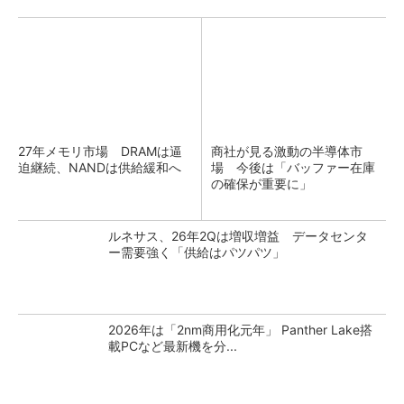
27年メモリ市場 DRAMは逼
商社が見る激動の半導体市
迫継続、NANDは供給緩和へ
場 今後は「バッファー在庫
の確保が重要に」
ルネサス、26年2Qは増収増益 データセンタ
ー需要強く「供給はパツパツ」
2026年は「2nm商用化元年」 Panther Lake搭
載PCなど最新機を分...