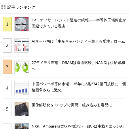
記事ランキング
He・ナフサ・レジスト逼迫の続報――半導体工場停止が
回避できている理由
AIサーバ向け「生産キャパシティー超える受注」ローム
27年メモリ市場 DRAMは逼迫継続、NANDは供給緩和
へ
中国パワー半導体市場、35年に3兆2742億円規模に 価
格競争さらに激化
画像鮮明化を1チップで実現 組み込みも容易に
NXP、Ambarella買収を検討か 狙いは車載とエッジAI