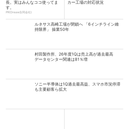
長。実はみんなココ使ってま
カー工場の対応状況
す。
PR(Dreaw合同会社)
ルネサス高崎工場が閉鎖へ 「6インチライン維
持限界」 操業50年
村田製作所、26年度1Qは売上高が過去最高
データセンター関連は81％増
ソニー半導体は1Q過去最高益、スマホ市況停滞
も主要顧客ら拡大