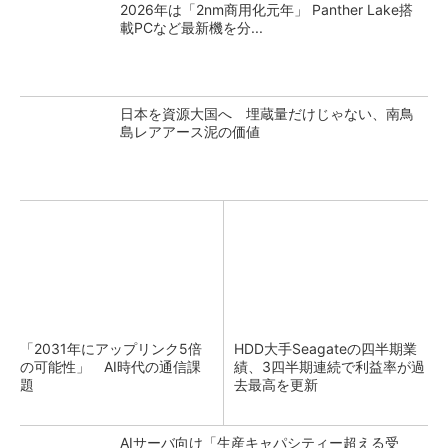
2026年は「2nm商用化元年」 Panther Lake搭
載PCなど最新機を分...
日本を資源大国へ 埋蔵量だけじゃない、南鳥
島レアアース泥の価値
「2031年にアップリンク5倍
HDD大手Seagateの四半期業
の可能性」 AI時代の通信課
績、3四半期連続で利益率が過
題
去最高を更新
AIサーバ向け「生産キャパシティー超える受