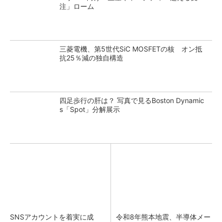
注」ローム
三菱電機、第5世代SiC MOSFETの核 オン抵
抗25％減の独自構造
四足歩行の肝は？ 写真で見るBoston Dynamic
s「Spot」分解展示
SNSアカウントを着実に成
令和8年熊本地震、半導体メー