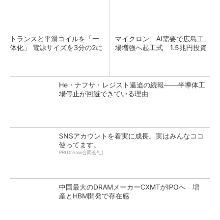
トランスと平滑コイルを「一
マイクロン、AI需要で広島工
体化」 電源サイズを3分の2に
場増強へ起工式 1.5兆円投資
He・ナフサ・レジスト逼迫の続報――半導体工
場停止が回避できている理由
SNSアカウントを着実に成長。実はみんなココ
使ってます。
PR(Dreaw合同会社)
中国最大のDRAMメーカーCXMTがIPOへ 増
産とHBM開発で存在感