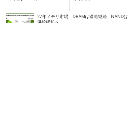
27年メモリ市場 DRAMは逼迫継続、NANDは
供給緩和へ
マイクロン、AI需要で広島工場増強へ起工式
1.5兆円投資
ルネサス、26年2Qは増収増益 データセンタ
ー需要強く「供給はパツパツ」