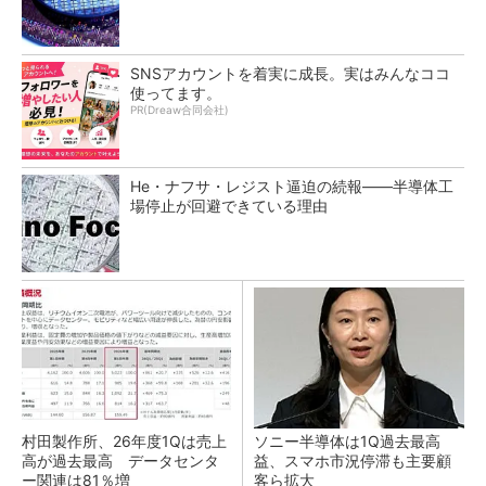
SNSアカウントを着実に成長。実はみんなココ
使ってます。
PR(Dreaw合同会社)
He・ナフサ・レジスト逼迫の続報――半導体工
場停止が回避できている理由
村田製作所、26年度1Qは売上
ソニー半導体は1Q過去最高
高が過去最高 データセンタ
益、スマホ市況停滞も主要顧
ー関連は81％増
客ら拡大