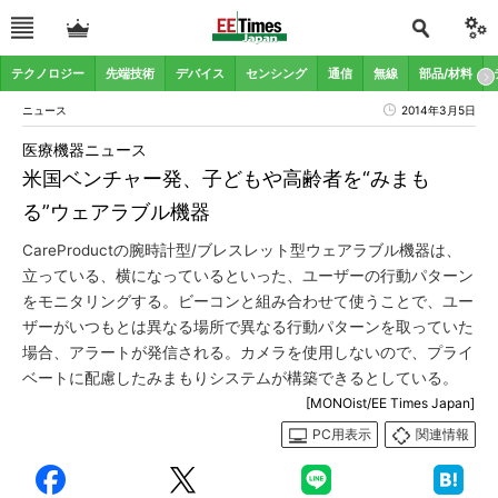
テクノロジー
先端技術
デバイス
センシング
通信
無線
部品/材料
ニュース
2014年3月5日
医療機器ニュース
米国ベンチャー発、子どもや高齢者を“みまも
る”ウェアラブル機器
CareProductの腕時計型/ブレスレット型ウェアラブル機器は、
立っている、横になっているといった、ユーザーの行動パターン
をモニタリングする。ビーコンと組み合わせて使うことで、ユー
ザーがいつもとは異なる場所で異なる行動パターンを取っていた
場合、アラートが発信される。カメラを使用しないので、プライ
ベートに配慮したみまもりシステムが構築できるとしている。
[MONOist/EE Times Japan]
PC用表示
関連情報