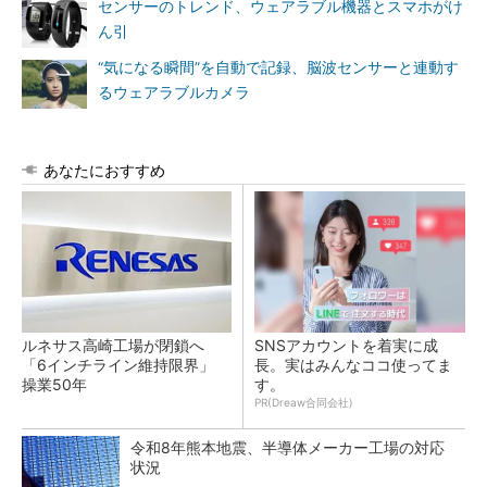
センサーのトレンド、ウェアラブル機器とスマホがけ
ん引
“気になる瞬間”を自動で記録、脳波センサーと連動す
るウェアラブルカメラ
あなたにおすすめ
ルネサス高崎工場が閉鎖へ
SNSアカウントを着実に成
「6インチライン維持限界」
長。実はみんなココ使ってま
操業50年
す。
PR(Dreaw合同会社)
令和8年熊本地震、半導体メーカー工場の対応
状況