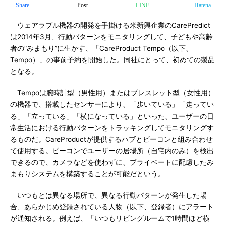
Share
Post
LINE
Hatena
ウェアラブル機器の開発を手掛ける米新興企業のCarePredict
は2014年3月、行動パターンをモニタリングして、子どもや高齢
者の“みまもり”に生かす、「CareProduct Tempo（以下、
Tempo）」の事前予約を開始した。同社にとって、初めての製品
となる。
Tempoは腕時計型（男性用）またはブレスレット型（女性用）
の機器で、搭載したセンサーにより、「歩いている」「走ってい
る」「立っている」「横になっている」といった、ユーザーの日
常生活における行動パターンをトラッキングしてモニタリングす
るものだ。CareProductが提供するハブとビーコンと組み合わせ
て使用する。ビーコンでユーザーの居場所（自宅内のみ）を検出
できるので、カメラなどを使わずに、プライベートに配慮したみ
まもりシステムを構築することが可能だという。
いつもとは異なる場所で、異なる行動パターンが発生した場
合、あらかじめ登録されている人物（以下、登録者）にアラート
が通知される。例えば、「いつもリビングルームで1時間ほど横