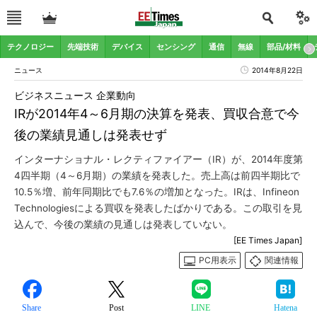
テクノロジー
先端技術
デバイス
センシング
通信
無線
部品/材料
ニュース
2014年8月22日
ビジネスニュース 企業動向
IRが2014年4～6月期の決算を発表、買収合意で今
後の業績見通しは発表せず
インターナショナル・レクティファイアー（IR）が、2014年度第
4四半期（4～6月期）の業績を発表した。売上高は前四半期比で
10.5％増、前年同期比でも7.6％の増加となった。IRは、Infineon
Technologiesによる買収を発表したばかりである。この取引を見
込んで、今後の業績の見通しは発表していない。
[EE Times Japan]
PC用表示
関連情報
Share
Post
LINE
Hatena