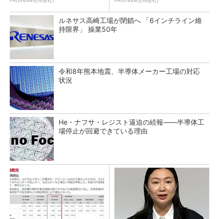
PR(Dreaw合同会社)
PR(Dreaw合同会社)
ルネサス高崎工場が閉鎖へ 「6インチライン維
持限界」 操業50年
令和8年熊本地震、半導体メーカー工場の対応
状況
He・ナフサ・レジスト逼迫の続報――半導体工
場停止が回避できている理由