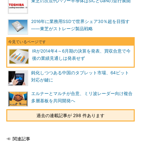
東芝の次世代パワー半導体はSiCとGaNの並行展開
2016年に業務用SSDで世界シェア30％超を目指す
――東芝がストレージ製品戦略
IRが2014年4～6月期の決算を発表、買収合意で今
後の業績見通しは発表せず
鈍化しつつある中国のタブレット市場、64ビット
対応が鍵に
エルナーとマルチが合意、ミリ波レーダー向け複合
多層基板を共同開発へ
過去の連載記事が 298 件あります
関連記事