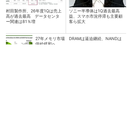
村田製作所、26年度1Qは売上
ソニー半導体は1Q過去最高
高が過去最高 データセンタ
益、スマホ市況停滞も主要顧
ー関連は81％増
客ら拡大
27年メモリ市場 DRAMは逼迫継続、NANDは
供給緩和へ
マイクロン、AI需要で広島工場増強へ起工式
1.5兆円投資
画像鮮明化を1チップで実現 組み込みも容易
に