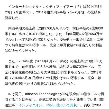
インターナショナル・レクティファイアー（IR）は2014年8月
20日（米国時間）、2014年度第4四半期（4～6月期）の業績を
発表した。
同四半期の売上高は2億9760万米ドルで、前四半期の2億6930
米ドルに比べて10.5％増加した。また、前年同期の2億7650万米
ドルと比べて7.6％の増加となった。GAAP（一般会計原則）に基
づく純利益は1290万米ドル、完全に希薄化後の1株当たりの利益
は0.18米ドルだった。
また、2014年度（2014年6月29日締め）の売上高は11億660万
米ドルで、前年度比で13.3％増加。純利益は5870万米ドル、完
全に希薄化後の1株当たりの利益は0.81米ドルとなった。2013年
度（2013年6月30日締め）の純損失は8880万米ドル、完全に希
薄化後の1株当たりの損失は1.28米ドルだった。
IRは同日、Infineon TechnologiesがIRを現金約30億米ドルで買
収することに合意し、正式に契約を締結したと発表している（関
連記事：
インフィニオン、IRを30億ドルで買収
）。買収は2014