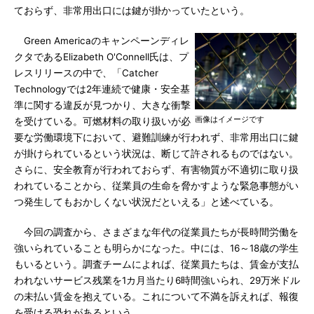
ておらず、非常用出口には鍵が掛かっていたという。
Green Americaのキャンペーンディレ
クタであるElizabeth O'Connell氏は、プ
レスリリースの中で、「Catcher
Technologyでは2年連続で健康・安全基
準に関する違反が見つかり、大きな衝撃
画像はイメージです
を受けている。可燃材料の取り扱いが必
要な労働環境下において、避難訓練が行われず、非常用出口に鍵
が掛けられているという状況は、断じて許されるものではない。
さらに、安全教育が行われておらず、有害物質が不適切に取り扱
われていることから、従業員の生命を脅かすような緊急事態がい
つ発生してもおかしくない状況だといえる」と述べている。
今回の調査から、さまざまな年代の従業員たちが長時間労働を
強いられていることも明らかになった。中には、16～18歳の学生
もいるという。調査チームによれば、従業員たちは、賃金が支払
われないサービス残業を1カ月当たり6時間強いられ、29万米ドル
の未払い賃金を抱えている。これについて不満を訴えれば、報復
を受ける恐れがあるという。