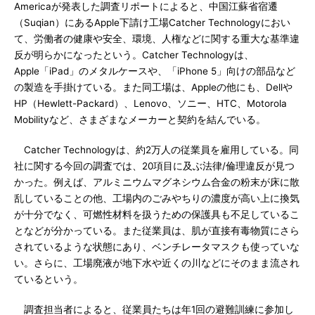
Americaが発表した調査リポートによると、中国江蘇省宿遷
（Suqian）にあるApple下請け工場Catcher Technologyにおい
て、労働者の健康や安全、環境、人権などに関する重大な基準違
反が明らかになったという。Catcher Technologyは、
Apple「iPad」のメタルケースや、「iPhone 5」向けの部品など
の製造を手掛けている。また同工場は、Appleの他にも、Dellや
HP（Hewlett-Packard）、Lenovo、ソニー、HTC、Motorola
Mobilityなど、さまざまなメーカーと契約を結んでいる。
Catcher Technologyは、約2万人の従業員を雇用している。同
社に関する今回の調査では、20項目に及ぶ法律/倫理違反が見つ
かった。例えば、アルミニウムマグネシウム合金の粉末が床に散
乱していることの他、工場内のごみやちりの濃度が高い上に換気
が十分でなく、可燃性材料を扱うための保護具も不足しているこ
となどが分かっている。また従業員は、肌が直接有毒物質にさら
されているような状態にあり、ベンチレータマスクも使っていな
い。さらに、工場廃液が地下水や近くの川などにそのまま流され
ているという。
調査担当者によると、従業員たちは年1回の避難訓練に参加し