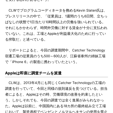
CLWでプログラムコーディネータを務めるKevin Slaten氏は、
プレスリリースの中で、「従業員は、1週間のうち6日間、立ちっ
ぱなしの状態で1日当たり10時間以上の労働を強いられている。
それにもかかわらず、時間外労働に対する賃金が十分に支払われ
ていない。これは、工場とAppleが利益最大化のために行ってい
る搾取だ」と述べている。
リポートによると、今回の調査期間中、Catcher Technology
宿遷工場の従業員のうち500～600人が、江蘇省泰州の姉妹工場
で「iPhone 6」の製造に携わっていたという。
Appleは即座に調査チームを派遣
CLWは、2013年4月にも同じくCatcher Technologyの工場の
調査を行っていて、今回と同様の規則違反を見つけている。担当
者によると、Appleはその時、労働環境の改善を約束したとい
う。しかしそれでも、今回の調査では全く進展がみられなかっ
た。Appleは以前に、中国国内にある18カ所の最終組み立て工場
において、製造過程でベンゼンとノルマルヘキサンの使用を禁止