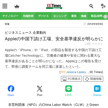
テクノロジー
先端技術
デバイス
センシング
通信
無線
部品/材料
特集
2014年9月9日
ビジネスニュース 企業動向
Appleの中国下請け工場、安全基準違反が明らかに
（1/2 ページ）
Appleの「iPhone」や「iPad」の部品を製造する中国の下請け工
場Catcher Technologyに、労働者の健康や安全に関わる重大な
基準違反があることが明らかになった。Appleはこの報告を受け
て、即座に調査チームを同工場に派遣したという。
[
Jessica Lipsky
，EE Times]
PC用表示
関連情報
Share
Post
LINE
Hatena
非営利団体（NPO）のChina Labor Watch（CLW）とGreen