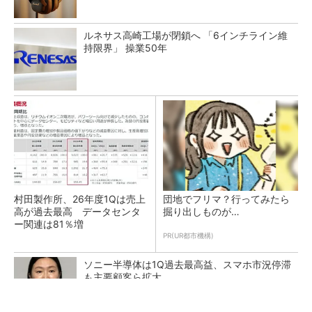
ルネサス高崎工場が閉鎖へ 「6インチライン維
持限界」 操業50年
村田製作所、26年度1Qは売上
団地でフリマ？行ってみたら
高が過去最高 データセンタ
掘り出しものが…
ー関連は81％増
PR(UR都市機構)
ソニー半導体は1Q過去最高益、スマホ市況停滞
も主要顧客ら拡大