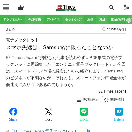
テクノロジー
先端技術
デバイス
センシング
通信
無線
部品/材料
まとめ
2015年9月6日
電子ブックレット
スマホ失速は、Samsungに限ったことなのか
EE Times Japanに掲載した記事を読みやすいPDF形式の電子ブ
ックレットに再編集した「エンジニア電子ブックレット」。今回
は、スマートフォン市場の懸念について紹介します。Samsung
のビジネスが不調なのか、それとも、スマートフォン市場全体が
低迷期に入りつつあるのでしょうか。
[EE Times Japan]
PC用表示
関連情報
Share
Post
LINE
Hatena
→
「EE Times Japan 電子ブックレット」一覧