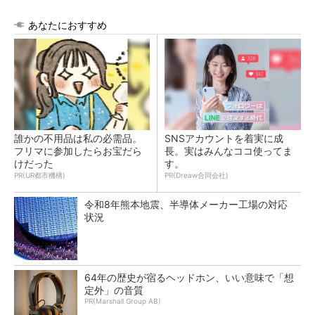
あなたにおすすめ
誰かの不用品は私の必需品。
SNSアカウントを着実に成
フリマに参加したらお宝だら
長。実はみんなココ使ってま
けだった
す。
PR(UR都市機構)
PR(Dreaw合同会社)
令和8年熊本地震、半導体メーカー工場の対応
状況
64年の歴史が宿るヘッドホン、いい意味で「想
定外」の音質
PR(Marshall Group AB)