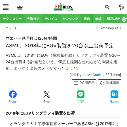
テクノロジー
先端技術
デバイス
センシング
通信
無線
部品/材料
ニュース
2017年4月24日
ウエハー処理数は125枚/時間
ASML、2018年にEUV装置を20台以上出荷予定
ASMLは、2018年にEUV（極端紫外線）リソグラフィ装置を20～
24台出荷する計画だという。何度も延期を重ねながら開発を進
め、ようやく出荷のメドが立ったようだ。
[
Dylan McGrath
，EE Times]
PC用表示
関連情報
Share
Post
LINE
Hatena
2018年にEUVリソグラフィ装置を出荷
オランダの大手半導体装置メーカーであるASMLは2017年4月