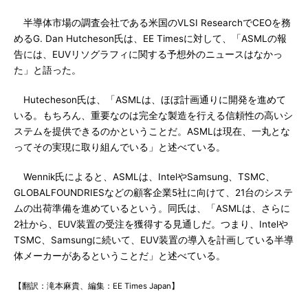
半導体市場の調査会社である米国のVLSI ResearchでCEOを務
めるG. Dan Hutcheson氏は、EE Timesに対して、「ASMLの報
告には、EUVリソグラフィに関する予想外のニュースはなかっ
た」と語った。
Hutecheson氏は、「ASMLは、ほぼ計画通りに開発を進めて
いる。もちろん、重要なのは完全な製造を行える信頼性の高いシ
ステムを提供できるのかということだ。ASMLは現在、一丸とな
ってその実現に取り組んでいる」と述べている。
Wennik氏によると、ASMLは、IntelやSamsung、TSMC、
GLOBALFOUNDRIESなどの顧客企業5社に向けて、21台のシステ
ムの出荷準備を進めているという。同氏は、「ASMLは、さらに
2社から、EUV装置の受注を獲得する見通しだ。つまり、Intelや
TSMC、Samsungに続いて、EUV装置の導入を計画している半導
体メーカーがあるということだ」と述べている。
【翻訳：滝本麻貴、編集：EE Times Japan】