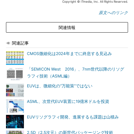
Copyright © ITmedia, Inc. All Rights Reserved.
原文へのリンク
関連情報
関連記事
CMOS微細化は2024年までに終息する見込み
「SEMICON West 2016」、7nm世代以降のリソグ
ラフィ技術（ASML編）
EUVは、微細化の“万能策”ではない
ASML、次世代EUV装置に19億米ドルを投資
EUVリソグラフィ開発、進展するも課題は山積み
2.5D（2.5次元）の新世代パッケージング技術