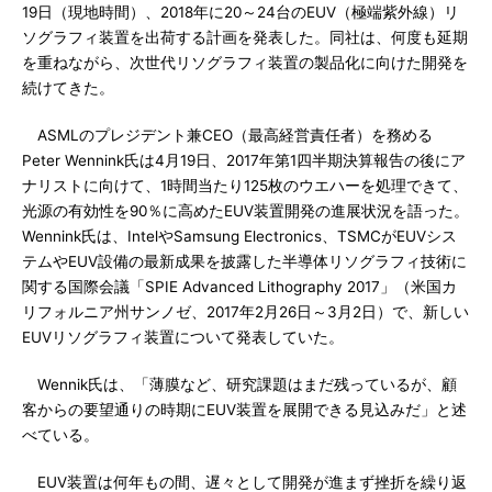
19日（現地時間）、2018年に20～24台のEUV（極端紫外線）リ
ソグラフィ装置を出荷する計画を発表した。同社は、何度も延期
を重ねながら、次世代リソグラフィ装置の製品化に向けた開発を
続けてきた。
ASMLのプレジデント兼CEO（最高経営責任者）を務める
Peter Wennink氏は4月19日、2017年第1四半期決算報告の後にア
ナリストに向けて、1時間当たり125枚のウエハーを処理できて、
光源の有効性を90％に高めたEUV装置開発の進展状況を語った。
Wennink氏は、IntelやSamsung Electronics、TSMCがEUVシス
テムやEUV設備の最新成果を披露した半導体リソグラフィ技術に
関する国際会議「SPIE Advanced Lithography 2017」（米国カ
リフォルニア州サンノゼ、2017年2月26日～3月2日）で、新しい
EUVリソグラフィ装置について発表していた。
Wennik氏は、「薄膜など、研究課題はまだ残っているが、顧
客からの要望通りの時期にEUV装置を展開できる見込みだ」と述
べている。
EUV装置は何年もの間、遅々として開発が進まず挫折を繰り返