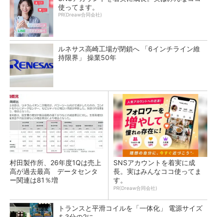
使ってます。
PR(Dreaw合同会社)
ルネサス高崎工場が閉鎖へ 「6インチライン維
持限界」 操業50年
村田製作所、26年度1Qは売上
SNSアカウントを着実に成
高が過去最高 データセンタ
長。実はみんなココ使ってま
ー関連は81％増
す。
PR(Dreaw合同会社)
トランスと平滑コイルを「一体化」 電源サイズ
を3分の2に