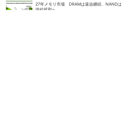
27年メモリ市場 DRAMは逼迫継続、NANDは
供給緩和へ
マイクロン、AI需要で広島工場増強へ起工式
1.5兆円投資
画像鮮明化を1チップで実現 組み込みも容易
に