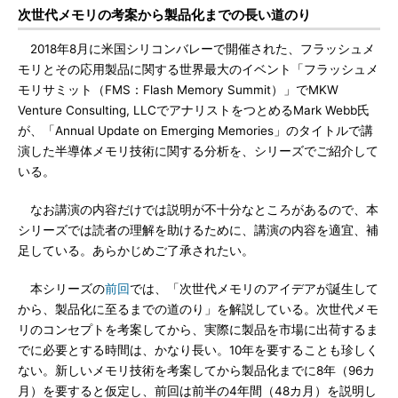
次世代メモリの考案から製品化までの長い道のり
2018年8月に米国シリコンバレーで開催された、フラッシュメ
モリとその応用製品に関する世界最大のイベント「フラッシュメ
モリサミット（FMS：Flash Memory Summit）」でMKW
Venture Consulting, LLCでアナリストをつとめるMark Webb氏
が、「Annual Update on Emerging Memories」のタイトルで講
演した半導体メモリ技術に関する分析を、シリーズでご紹介して
いる。
なお講演の内容だけでは説明が不十分なところがあるので、本
シリーズでは読者の理解を助けるために、講演の内容を適宜、補
足している。あらかじめご了承されたい。
本シリーズの
前回
では、「次世代メモリのアイデアが誕生して
から、製品化に至るまでの道のり」を解説している。次世代メモ
リのコンセプトを考案してから、実際に製品を市場に出荷するま
でに必要とする時間は、かなり長い。10年を要することも珍しく
ない。新しいメモリ技術を考案してから製品化までに8年（96カ
月）を要すると仮定し、前回は前半の4年間（48カ月）を説明し