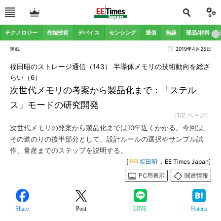
テクノロジー
先端技術
デバイス
センシング
通信
無線
部品/材料
連載
2019年4月25日
福田昭のストレージ通信（143） 半導体メモリの技術動向を総ざ
らい（6）
次世代メモリの考案から製品化まで：「ステル
ス」モードの研究開発
（1/2 ページ）
次世代メモリの発案から製品化までは10年近くかかる。今回は、
その道のりの後半部分として、設計ルールの選択やサンプル試
作、量産までのステップを説明する。
[
福田昭
，EE Times Japan]
PC用表示
関連情報
Share
Post
LINE
Hatena