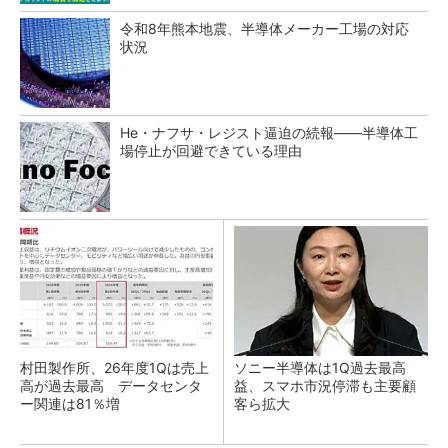
令和8年熊本地震、半導体メーカー工場の対応
状況
He・ナフサ・レジスト逼迫の続報――半導体工
場停止が回避できている理由
村田製作所、26年度1Qは売上
ソニー半導体は1Q過去最高
高が過去最高 データセンタ
益、スマホ市況停滞も主要顧
ー関連は81％増
客ら拡大