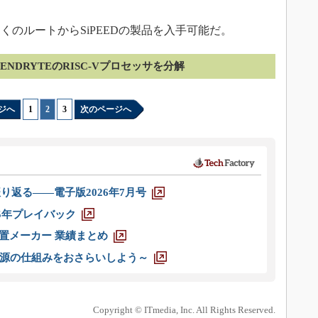
のルートからSiPEEDの製品を入手可能だ。
ENDRYTEのRISC-Vプロセッサを分解
ジへ
1
|
2
|
3
次のページへ
り返る――電子版2026年7月号
025年プレイバック
装置メーカー 業績まとめ
源の仕組みをおさらいしよう～
Copyright © ITmedia, Inc. All Rights Reserved.