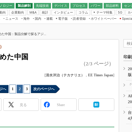
ノロジー
製品解剖
先端技術
デバイス
プロセス
パワー
部品材料
セン
動向
企業動向
統計
インタビュー
コラム
テーマ特集
カ
M&A
5G
ギー
ナログ
無線
集
ニュース
海外
国内
連載
電子版
読者登録
ホワイトペーパー
Specia
フィジカルAI
IoT・エッジコ
モリ
EXPO
Microchip情報
ストレージ通信
EE Times Japan×EDN Japan統合電
エッジAI
子版
I
SEMICON Japan
始めた中国：製品分解で探るアジ...
デバイス通信
パワーエレクトロニクス
電子ブックレット
イコン
CEATEC
のナノフォーカス
）
半導体後工程
GA
EdgeTech＋
業界スコープ
始めた中国
読者調査（EE Times Research）
印刷
TECHNO-FRONT
のエレ・組み込みプレイバ
（2/3 ページ）
カーボンニュートラル
2
人とくるま展
版
IoT
[
清水洋治（テカナリエ）
，
EE Times Japan
]
直前エンジニアの社会人大
電源設計（EDN Japan）
「
ジへ
1
|
2
|
3
次のページへ
数字」で回してみよう
エレクトロニクス入門（EDN
A
Japan）
ード ～Behind the
2
rd
見る
Share
年で起こったこと、次の10年
台
こと
4
で探るアジアの新トレンド