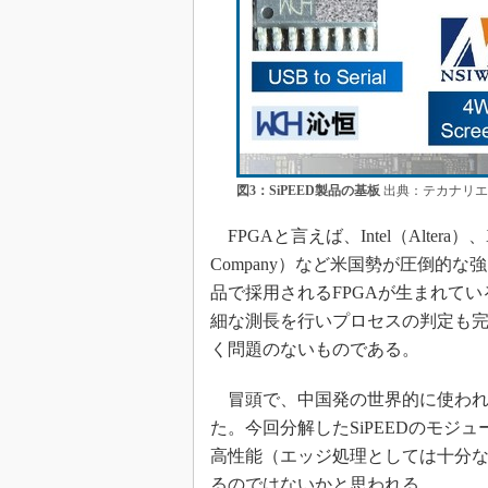
図3：SiPEED製品の基板
出典：テカナリエ
FPGAと言えば、Intel（Altera）、Xilinx
Company）など米国勢が圧倒的
品で採用されるFPGAが生まれて
細な測長を行いプロセスの判定も完
く問題のないものである。
冒頭で、中国発の世界的に使われるE
た。今回分解したSiPEEDのモジ
高性能（エッジ処理としては十分なスペ
るのではないかと思われる。