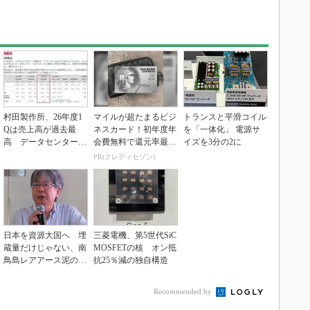
村田製作所、26年度1
マイルが超たまるビジ
トランスと平滑コイル
Qは売上高が過去最
ネスカード！初年度年
を「一体化」 電源サ
高 データセンター関
会費無料で還元率最大
イズを3分の2に
連は81％増
1.125%
PR(クレディセゾン)
日本を資源大国へ 埋
三菱電機、第5世代SiC
蔵量だけじゃない、南
MOSFETの核 オン抵
鳥島レアアース泥の価
抗25％減の独自構造
値
Recommended by