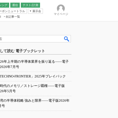
シング
通信
テスト/計測
ーボンニュートラル
展示会
マイページ
全記事一覧
l
ンピューティング
して読む 電子ブックレット
IER
026年上半期の半導体業界を振り返る――電子
2026年7月号
TECHNO-FRONTIER」2025年プレイバック
I時代のメモリ／ストレージ覇権――電子版
026年5月号
湾の半導体戦略 強みと限界――電子版2026年
月号