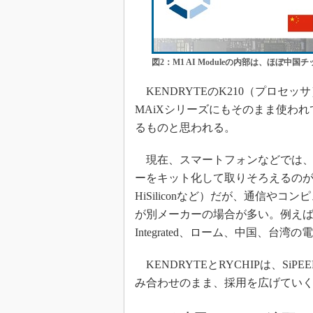
図2：M1 AI Moduleの内部は、ほぼ中国
KENDRYTEのK210（プロセッサ）とRY
MAiXシリーズにもそのまま使わ
るものと思われる。
現在、スマートフォンなどでは、1
ーをキット化して取りそろえるのが主流（Qual
HiSiliconなど）だが、通信や
が別メーカーの場合が多い。例えばIntelやN
Integrated、ローム、中国、
KENDRYTEとRYCHIPは、S
み合わせのまま、採用を広げてい