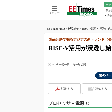
テク
業界
電池／エネル
ア
メディア
特
メ
福田昭の
LS
EE Times Japan
>
製品解剖
>
RISC-V活用が浸透し
福田昭の
マ
湯之上隆
製品分解で探るアジアの新トレンド（40
FP
大山聡の
RISC-V活用が浸透し
大原雄介
ック
リタイア
2019年07月08日 11時30分 公開
学漂流記
前のペー
世界を「
踊るバズワ
Buzzwo
印刷する
通知する
この10
で起こる
プロセッサ＋電源IC
製品分解