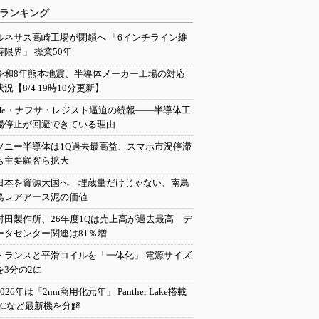
ランキング
ルネサス高崎工場が閉鎖へ 「6インチライン維
持限界」 操業50年
令和8年熊本地震、半導体メーカー工場の対応
状況【8/4 19時10分更新】
He・ナフサ・レジスト逼迫の続報――半導体工
場停止が回避できている理由
ソニー半導体は1Q過去最高益、スマホ市況停滞
も主要顧客ら拡大
日本を資源大国へ 埋蔵量だけじゃない、南鳥
島レアアース泥の価値
村田製作所、26年度1Qは売上高が過去最高 デ
ータセンター関連は81％増
トランスと平滑コイルを「一体化」 電源サイズ
を3分の2に
2026年は「2nm商用化元年」 Panther Lake搭載
PCなど最新機を分解