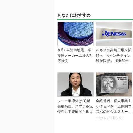
あなたにおすすめ
令和8年熊本地震、半
ルネサス高崎工場が閉
導体メーカー工場の対
鎖へ 「6インチライン
応状況
維持限界」 操業50年
ソニー半導体は1Q過
全経営者・個人事業主
去最高益、スマホ市況
が作るべき「圧倒的コ
停滞も主要顧客ら拡大
スパのビジネスカー
ド」
PR(クレディセゾン)