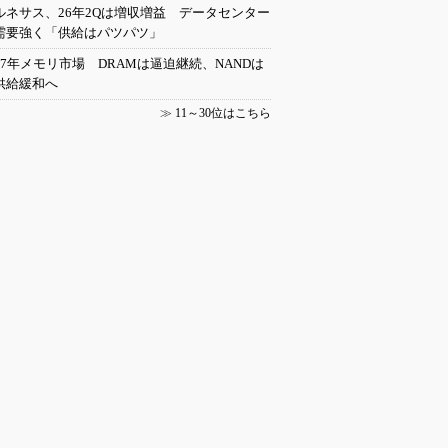
ルネサス、26年2Qは増収増益 データセンター
需要強く「供給はパツパツ」
27年メモリ市場 DRAMは逼迫継続、NANDは
供給緩和へ
≫
11～30位はこちら