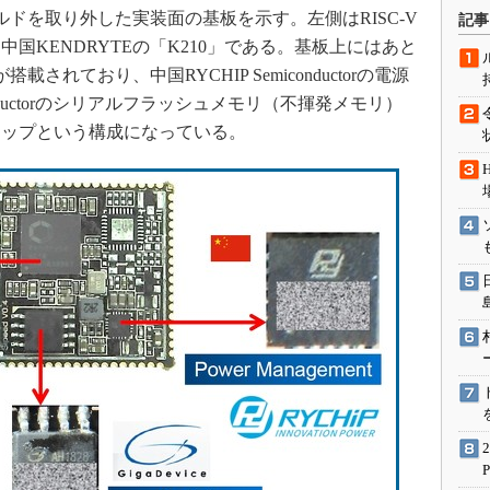
術を知る
ドを取り外した実装面の基板を示す。左側はRISC-V
記事
エンジニア”が仕掛けた社内
国KENDRYTEの「K210」である。基板上にはあと
念の180日
れており、中国RYCHIP Semiconductorの電源
ションは日本を救うのか
miconductorのシリアルフラッシュメモリ（不揮発メモリ）
IoT通信
チップという構成になっている。
ナリスト「未来展望」
愛されないエンジニア」の
行動論