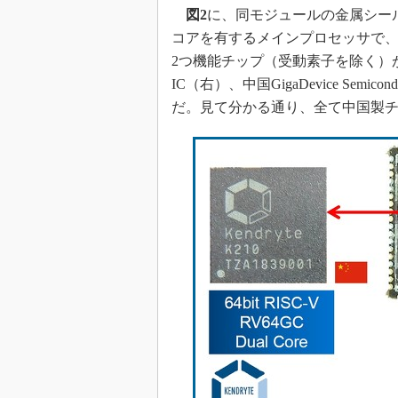
光伝送技
図2
に、同モジュールの金属シール
“異端児
コアを有するメインプロセッサで、中
改革、執
2つ機能チップ（受動素子を除く）が搭載さ
イノベー
IC（右）、中国GigaDevice Se
JASA発
だ。見て分かる通り、全て中国製
IHSア
「英語に
ための新