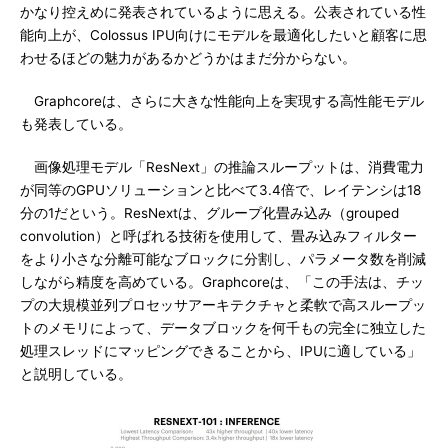
かなり控えめに発表されているように思える。公表されている性
能向上が、Colossus IPU向けにモデルを最適化したいと顧客に思
わせるほどの魅力があるかどうかはまだ分からない。
Graphcoreは、さらに大きな性能向上を実現する高性能モデル
も発表している。
画像処理モデル「ResNext」の推論スループットは、消費電力
が同等のGPUソリューションと比べて3.4倍で、レイテンシは18
分の1だという。ResNextは、グループ化畳み込み（grouped
convolution）と呼ばれる技術を使用して、畳み込みフィルター
をより小さな分離可能なブロックに分割し、パラメータ数を削減
しながら精度を高めている。Graphcoreは、「この手法は、チッ
プの大規模並列プロセッサアーキテクチャと柔軟で高スループッ
トのメモリによって、データブロックを何千もの完全に独立した
処理スレッドにマッピングできることから、IPUに適している」
と説明している。