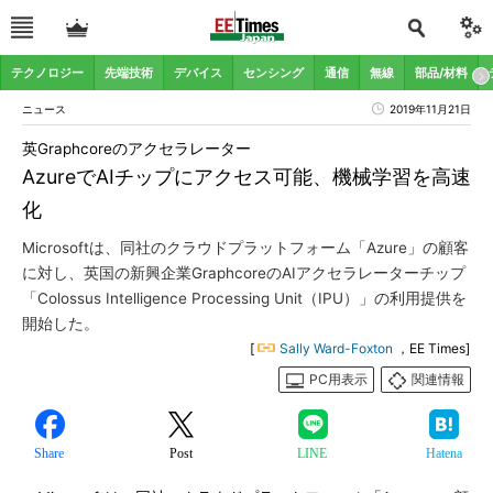
テクノロジー
先端技術
デバイス
センシング
通信
無線
部品/材料
ニュース
2019年11月21日
英Graphcoreのアクセラレーター
AzureでAIチップにアクセス可能、機械学習を高速
化
Microsoftは、同社のクラウドプラットフォーム「Azure」の顧客
に対し、英国の新興企業GraphcoreのAIアクセラレーターチップ
「Colossus Intelligence Processing Unit（IPU）」の利用提供を
開始した。
[
Sally Ward-Foxton
，EE Times]
PC用表示
関連情報
Share
Post
LINE
Hatena