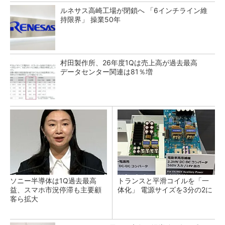
ルネサス高崎工場が閉鎖へ 「6インチライン維
持限界」 操業50年
村田製作所、26年度1Qは売上高が過去最高
データセンター関連は81％増
ソニー半導体は1Q過去最高
トランスと平滑コイルを「一
益、スマホ市況停滞も主要顧
体化」 電源サイズを3分の2に
客ら拡大