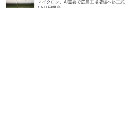
マイクロン、AI需要で広島工場増強へ起工式
1.5兆円投資
He・ナフサ・レジスト逼迫の続報――半導体工
場停止が回避できている理由
中国最大のDRAMメーカーCXMTがIPOへ 増
産とHBM開発で存在感