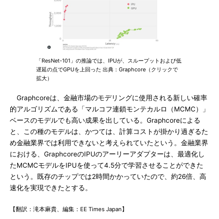
「ResNet-101」の推論では、IPUが、スループットおよび低
遅延の点でGPUを上回った 出典：Graphcore（クリックで
拡大）
Graphcoreは、金融市場のモデリングに使用される新しい確率
的アルゴリズムである「マルコフ連鎖モンテカルロ（MCMC）」
ベースのモデルでも高い成果を出している。Graphcoreによる
と、この種のモデルは、かつては、計算コストが掛かり過ぎるた
め金融業界では利用できないと考えられていたという。金融業界
における、GraphcoreのIPUのアーリーアダプターは、最適化し
たMCMCモデルをIPUを使って4.5分で学習させることができた
という。既存のチップでは2時間かかっていたので、約26倍、高
速化を実現できたとする。
【翻訳：滝本麻貴、編集：EE Times Japan】