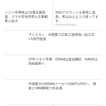
ソニー半導体は1Q過去最高
SNSアカウントを着実に成
益、スマホ市況停滞も主要顧
長。実はみんなココ使ってま
客ら拡大
す。
PR(Dreaw合同会社)
マイクロン、AI需要で広島工場増強へ起工式
1.5兆円投資
27年メモリ市場 DRAMは逼迫継続、NANDは
供給緩和へ
中国最大のDRAMメーカーCXMTがIPOへ 増
産とHBM開発で存在感