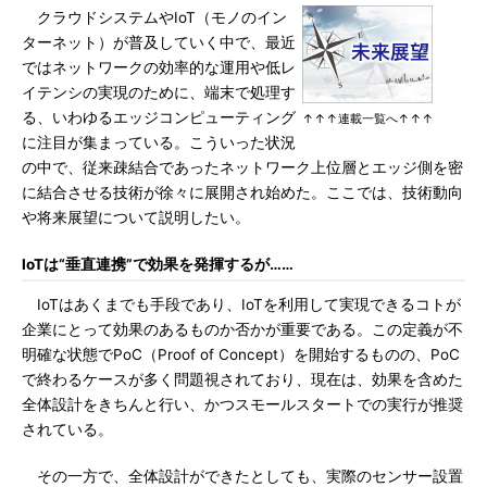
クラウドシステムやIoT（モノのイン
ターネット）が普及していく中で、最近
ではネットワークの効率的な運用や低レ
イテンシの実現のために、端末で処理す
る、いわゆるエッジコンピューティング
↑↑↑連載一覧へ↑↑↑
に注目が集まっている。こういった状況
の中で、従来疎結合であったネットワーク上位層とエッジ側を密
に結合させる技術が徐々に展開され始めた。ここでは、技術動向
や将来展望について説明したい。
IoTは“垂直連携”で効果を発揮するが……
IoTはあくまでも手段であり、IoTを利用して実現できるコトが
企業にとって効果のあるものか否かが重要である。この定義が不
明確な状態でPoC（Proof of Concept）を開始するものの、PoC
で終わるケースが多く問題視されており、現在は、効果を含めた
全体設計をきちんと行い、かつスモールスタートでの実行が推奨
されている。
その一方で、全体設計ができたとしても、実際のセンサー設置