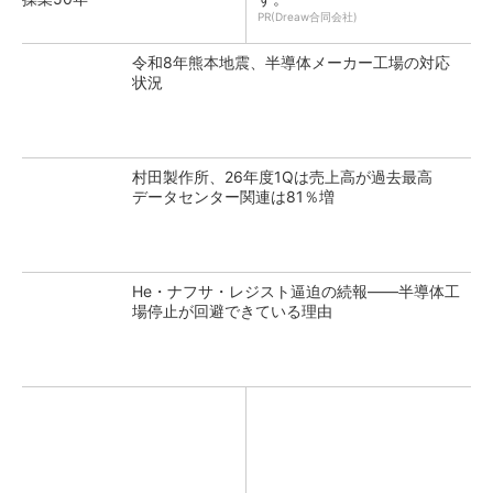
PR(Dreaw合同会社)
令和8年熊本地震、半導体メーカー工場の対応
状況
村田製作所、26年度1Qは売上高が過去最高
データセンター関連は81％増
He・ナフサ・レジスト逼迫の続報――半導体工
場停止が回避できている理由