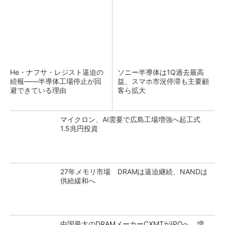
He・ナフサ・レジスト逼迫の
ソニー半導体は1Q過去最高
続報――半導体工場停止が回
益、スマホ市況停滞も主要顧
避できている理由
客ら拡大
マイクロン、AI需要で広島工場増強へ起工式
1.5兆円投資
27年メモリ市場 DRAMは逼迫継続、NANDは
供給緩和へ
中国最大のDRAMメーカーCXMTがIPOへ 増