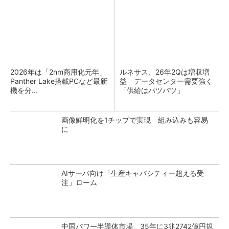
2026年は「2nm商用化元年」
ルネサス、26年2Qは増収増
Panther Lake搭載PCなど最新
益 データセンター需要強く
機を分...
「供給はパツパツ」
画像鮮明化を1チップで実現 組み込みも容易
に
AIサーバ向け「生産キャパシティー超える受
注」ローム
中国パワー半導体市場、35年に3兆2742億円規