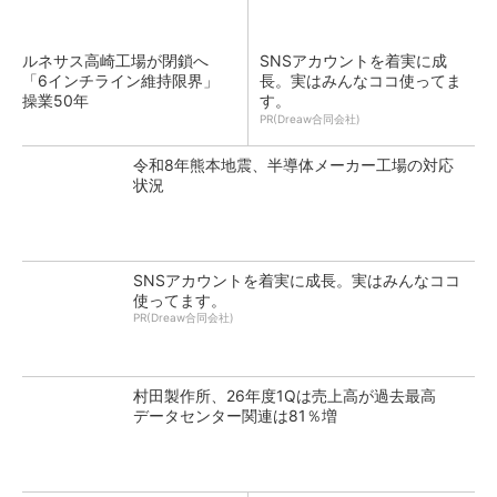
ルネサス高崎工場が閉鎖へ
SNSアカウントを着実に成
「6インチライン維持限界」
長。実はみんなココ使ってま
操業50年
す。
PR(Dreaw合同会社)
令和8年熊本地震、半導体メーカー工場の対応
状況
SNSアカウントを着実に成長。実はみんなココ
使ってます。
PR(Dreaw合同会社)
村田製作所、26年度1Qは売上高が過去最高
データセンター関連は81％増