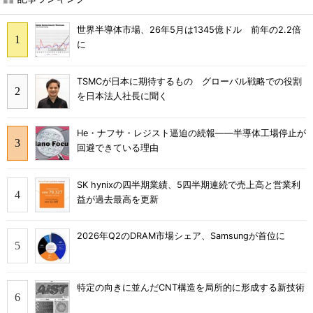
世界半導体市場、26年5月は1345億ドル 前年の2.2倍
に
TSMCが日本に期待するもの グローバル戦略での役割
を日本法人社長に聞く
He・ナフサ・レジスト逼迫の続報――半導体工場停止が
回避できている理由
SK hynixの四半期業績、5四半期連続で売上高と営業利
益が過去最高を更新
2026年Q2のDRAM市場シェア、Samsungが首位に
特定の向きに並んだCNT構造を局所的に形成する新技術