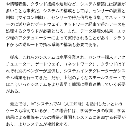
や情報収集、クラウド接続や運用など、システム構築には課題が
多いことも事実だ。システムの構成としては、センサーの設置と
制御（マイコン制御）、センサーで得た信号を収集してネットワ
ークに送り込むゲートウェイ、ネットワーク経由で得たデータを
処理するクラウドが必要となる。また、データ処理の結果、エッ
ジ端のアクチュエーターによって実行されることがあり、クラウ
ドからの逆ルートで指示系統の構築も必要である。
従来、これらのシステムは水平分業され、センサー端末／アク
チュエーター、ゲートウェイ、（ネットワーク）、クラウドはそ
れぞれ別のベンダーが提供し、システムインテグレーターがシス
テム構築を行ってきた。だが、上記のようなスモールスタートで
はこういったシステムをより素早く簡潔に垂直連携していく必要
がある。
最近では、IoTシステムでAI（人工知能）を活用したいという
ケースも増えているが、この場合には、学習データの収集、学習
結果による推論モデルの構築と展開もシステムに追加する必要が
あり、よりシステムが複雑化する。