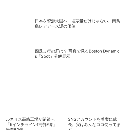
日本を資源大国へ 埋蔵量だけじゃない、南鳥
島レアアース泥の価値
四足歩行の肝は？ 写真で見るBoston Dynamic
s「Spot」分解展示
ルネサス高崎工場が閉鎖へ
SNSアカウントを着実に成
「6インチライン維持限界」
長。実はみんなココ使ってま
操業50年
す。