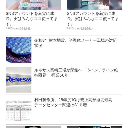
SNSアカウントを着実に成
SNSアカウントを着実に成
長。実はみんなココ使ってま
長。実はみんなココ使ってま
す。
す。
PR(Dreaw合同会社)
PR(Dreaw合同会社)
令和8年熊本地震、半導体メーカー工場の対応
状況
ルネサス高崎工場が閉鎖へ 「6インチライン維
持限界」 操業50年
村田製作所、26年度1Qは売上高が過去最高
データセンター関連は81％増