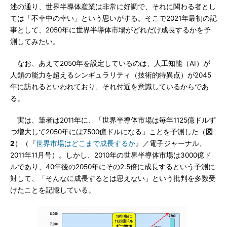
述の通り、世界半導体産業は非常に好調で、それに関わる者とし
ては「不幸中の幸い」という思いがする。そこで2021年最初の記
事として、2050年に世界半導体市場がどれだけ成長するかを予
測してみたい。
なお、あえて2050年を設定しているのは、人工知能（AI）が
人類の能力を超えるシンギュラリティ（技術的特異点）が2045
年に訪れるといわれており、それ付近を意識しているからであ
る。
実は、筆者は2011年に、「世界半導体市場は毎年1125億ドルず
つ増大して2050年には7500億ドルになる」ことを予測した（
図
2
）（『
世界市場はどこまで成長するか
』／電子ジャーナル、
2011年11月号）。しかし、2010年の世界半導体市場は3000億ド
ルであり、40年後の2050年にその2.5倍に成長するという予測に
対して、「そんなに成長するとは思えない」という批判を多数受
けたことを記憶している。