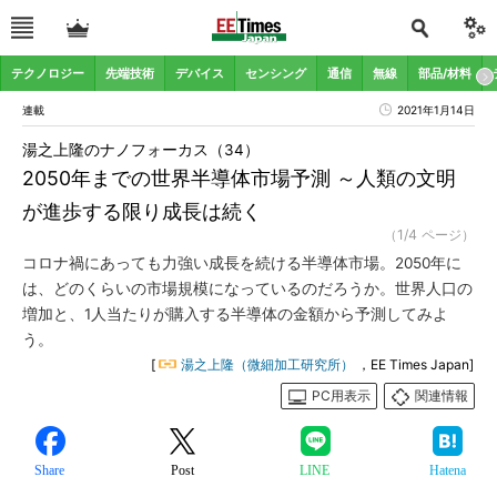
テクノロジー
先端技術
デバイス
センシング
通信
無線
部品/材料
連載
2021年1月14日
湯之上隆のナノフォーカス（34）
2050年までの世界半導体市場予測 ～人類の文明
が進歩する限り成長は続く
（1/4 ページ）
コロナ禍にあっても力強い成長を続ける半導体市場。2050年に
は、どのくらいの市場規模になっているのだろうか。世界人口の
増加と、1人当たりが購入する半導体の金額から予測してみよ
う。
[
湯之上隆（微細加工研究所）
，EE Times Japan]
PC用表示
関連情報
Share
Post
LINE
Hatena