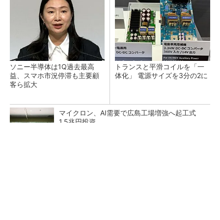
ソニー半導体は1Q過去最高
トランスと平滑コイルを「一
益、スマホ市況停滞も主要顧
体化」 電源サイズを3分の2に
客ら拡大
マイクロン、AI需要で広島工場増強へ起工式
1.5兆円投資
He・ナフサ・レジスト逼迫の続報――半導体工
場停止が回避できている理由
中国最大のDRAMメーカーCXMTがIPOへ 増