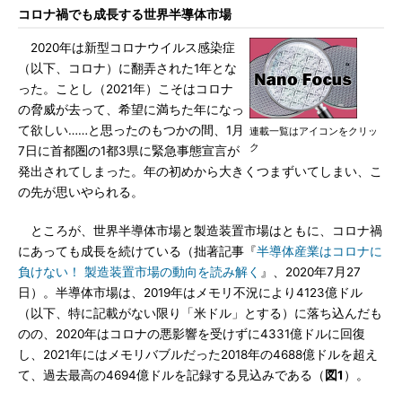
コロナ禍でも成長する世界半導体市場
2020年は新型コロナウイルス感染症
（以下、コロナ）に翻弄された1年とな
った。ことし（2021年）こそはコロナ
の脅威が去って、希望に満ちた年になっ
て欲しい……と思ったのもつかの間、1月
連載一覧はアイコンをクリッ
ク
7日に首都圏の1都3県に緊急事態宣言が
発出されてしまった。年の初めから大きくつまずいてしまい、こ
の先が思いやられる。
ところが、世界半導体市場と製造装置市場はともに、コロナ禍
にあっても成長を続けている（拙著記事『
半導体産業はコロナに
負けない！ 製造装置市場の動向を読み解く
』、2020年7月27
日）。半導体市場は、2019年はメモリ不況により4123億ドル
（以下、特に記載がない限り「米ドル」とする）に落ち込んだも
のの、2020年はコロナの悪影響を受けずに4331億ドルに回復
し、2021年にはメモリバブルだった2018年の4688億ドルを超え
て、過去最高の4694億ドルを記録する見込みである（
図1
）。