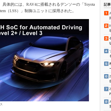
術を知る
具体的には、RAV4に搭載されるデンソーの「Toyota
記事
エンジニア”が仕掛けた社内
afety System（LSS）」制御ユニットに採用された。
念の180日
ションは日本を救うのか
IoT通信
ナリスト「未来展望」
愛されないエンジニア」の
行動論
クス