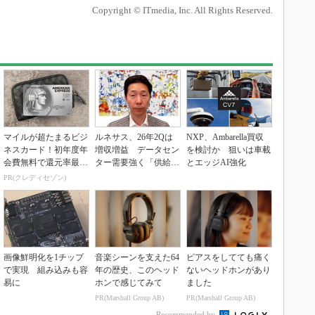
Copyright © ITmedia, Inc. All Rights Reserved.
マイルが超たまるビジ
ルネサス、26年2Qは
NXP、Ambarella買収
ネスカード！初年度年
増収増益 データセン
を検討か 狙いは車載
会費無料で還元率最大
ター需要強く「供給は
とエッジAI強化
1.125%
パツパツ」
PR(クレディセゾン)
画像鮮明化を1チップ
音楽シーンを支えた64
ピアスをしてても痛く
で実現 組み込みも容
年の歴史、このヘッド
ないヘッドホンがあり
易に
ホンで感じてみて
ました
PR(Marshall Group AB)
PR(Marshall Group AB)
Recommended by