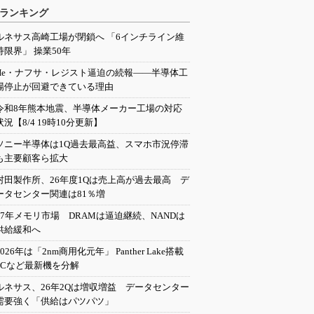
ランキング
ルネサス高崎工場が閉鎖へ 「6インチライン維
持限界」 操業50年
He・ナフサ・レジスト逼迫の続報――半導体工
場停止が回避できている理由
令和8年熊本地震、半導体メーカー工場の対応
状況【8/4 19時10分更新】
ソニー半導体は1Q過去最高益、スマホ市況停滞
も主要顧客ら拡大
村田製作所、26年度1Qは売上高が過去最高 デ
ータセンター関連は81％増
27年メモリ市場 DRAMは逼迫継続、NANDは
供給緩和へ
2026年は「2nm商用化元年」 Panther Lake搭載
PCなど最新機を分解
ルネサス、26年2Qは増収増益 データセンター
需要強く「供給はパツパツ」