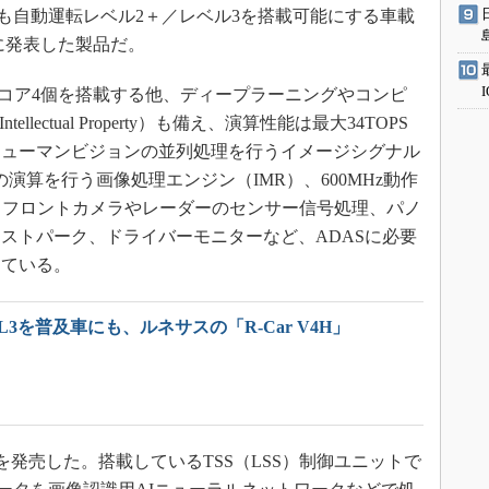
両にも自動運転レベル2＋／レベル3を搭載可能にする車載
月に発表した製品だ。
-A76」コア4個を搭載する他、ディープラーニングやコンピ
lectual Property）も備え、演算性能は最大34TOPS
ヒューマンビジョンの並列処理を行うイメージシグナル
の演算を行う画像処理エンジン（IMR）、600MHz動作
も搭載。フロントカメラやレーダーのセンサー信号処理、パノ
ストパーク、ドライバーモニターなど、ADASに必要
している。
L3を普及車にも、ルネサスの「R-Car V4H」
4を発売した。搭載しているTSS（LSS）制御ユニットで