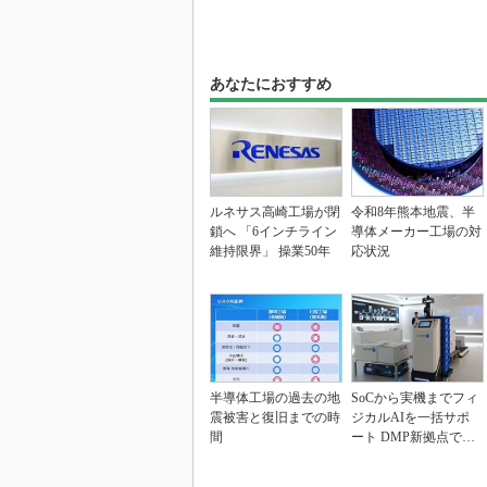
あなたにおすすめ
ルネサス高崎工場が閉
令和8年熊本地震、半
鎖へ 「6インチライン
導体メーカー工場の対
維持限界」 操業50年
応状況
半導体工場の過去の地
SoCから実機までフィ
震被害と復旧までの時
ジカルAIを一括サポ
間
ート DMP新拠点で展
開加速