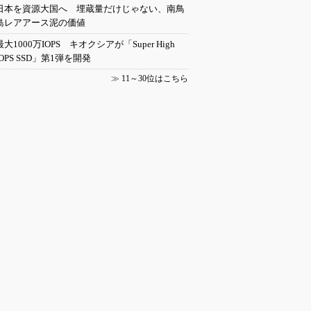
日本を資源大国へ 埋蔵量だけじゃない、南鳥
島レアアース泥の価値
最大1000万IOPS キオクシアが「Super High
IOPS SSD」第1弾を開発
≫
11～30位はこちら