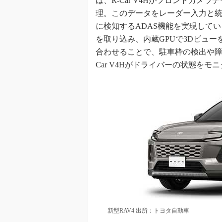
は、R-Car V4Hがフロントカメ
理。このデータをレーダー入力と
に検知するADAS機能を実現して
を取り込み、内蔵GPUで3Dビュ
合わせることで、駐車枠の検出や障
Car V4Hがドライバーの状態を
新型RAV4 出所：トヨタ自動車