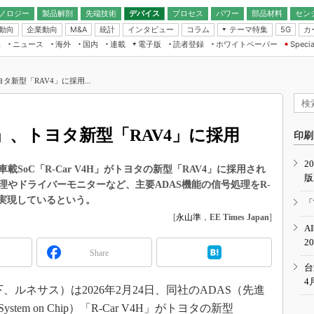
ノロジー
製品解剖
先端技術
デバイス
プロセス
パワー
部品材料
セン
動向
企業動向
統計
インタビュー
コラム
テーマ特集
カ
M&A
5G
ギー
ナログ
無線
集
ニュース
海外
国内
連載
電子版
読者登録
ホワイトペーパー
Specia
フィジカルAI
IoT・エッジコ
モリ
EXPO
Microchip情報
ストレージ通信
EE Times Japan×EDN Japan統合電
エッジAI
子版
I
SEMICON Japan
ヨタ新型「RAV4」に採用...
デバイス通信
パワーエレクトロニクス
電子ブックレット
イコン
CEATEC
のナノフォーカス
半導体後工程
GA
EdgeTech＋
業界スコープ
4H」、トヨタ新型「RAV4」に採用
読者調査（EE Times Research）
印刷
TECHNO-FRONT
のエレ・組み込みプレイバ
カーボンニュートラル
2
人とくるま展
載SoC「R-Car V4H」がトヨタの新型「RAV4」に採用され
版
IoT
直前エンジニアの社会人大
やドライバーモニターなど、主要ADAS機能の信号処理をR-
電源設計（EDN Japan）
を実現しているという。
「
数字」で回してみよう
[
永山準
，
EE Times Japan
]
エレクトロニクス入門（EDN
A
Japan）
ード ～Behind the
2
rd
Share
年で起こったこと、次の10年
台
こと
4
ルネサス）は2026年2月24日、同社のADAS（先進
で探るアジアの新トレンド
em on Chip）「R-Car V4H」がトヨタの新型