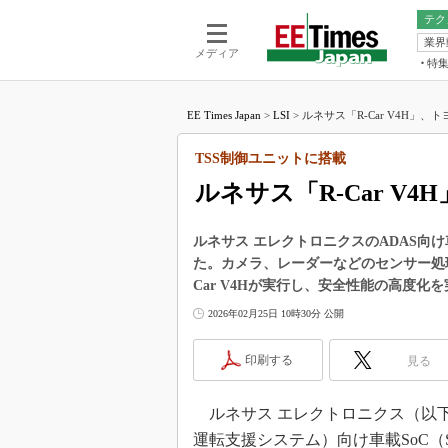
テク
業界
電池／エネル
ア
メディア
特
メ
福田昭の
LS
EE Times Japan
>
LSI
>
ルネサス「R-Car V4H」、ト
福田昭の
マ
湯之上隆
TSS制御ユニットに搭載
FP
大山聡の
ルネサス「R-Car V
大原雄介
ック
ルネサス エレクトロニクスのADAS向け車
リタイア
た。カメラ、レーダーなどのセンサー処理
学漂流記
Car V4Hが実行し、安全性能の高度化
世界を「
2026年02月25日 10時30分 公開
踊るバズワ
Buzzwo
印刷する
見る
この10
で起こる
ルネサス エレクトロニクス（以下、
製品分解
運転支援システム）向け車載SoC（Syst