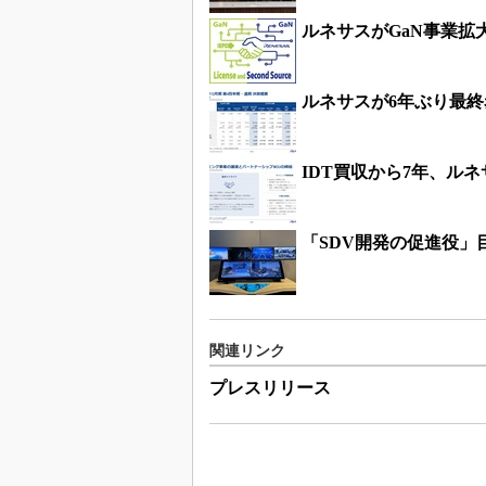
ルネサスがGaN事業拡
ルネサスが6年ぶり最終赤
IDT買収から7年、ルネ
「SDV開発の促進役」
関連リンク
プレスリリース