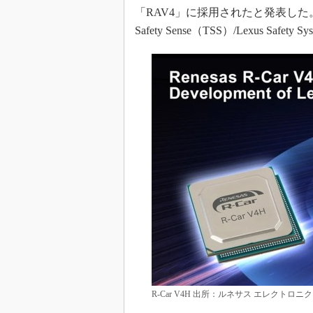
光伝送技
「RAV4」に採用されたと発表した。
“異端児
Safety Sense（TSS）/Lexus S
改革、執
イノベー
JASA発
IHSア
「英語に
ための新
R-Car V4H 出所：ルネサス エレクトロニ