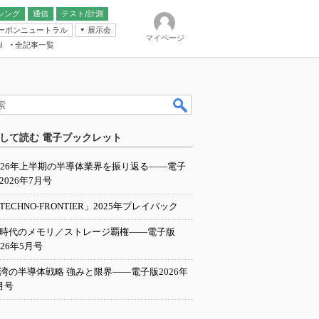
シング
通信
テスト/計測
ーボンニュートラル
展示会
マイページ
全記事一覧
l
ンピューティング
して読む 電子ブックレット
IER
026年上半期の半導体業界を振り返る――電子
2026年7月号
TECHNO-FRONTIER」2025年プレイバック
I時代のメモリ／ストレージ覇権――電子版
026年5月号
湾の半導体戦略 強みと限界――電子版2026年
月号