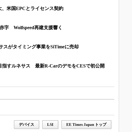
大、米国EPCとライセンス契約
字 Wolfspeed再建支援響く
サスがタイミング事業をSiTimeに売却
目指すルネサス 最新R-CarのデモをCESで初公開
デバイス
LSI
EE Times Japan トップ