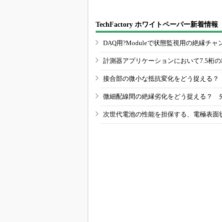
TechFactory ホワイトペーパー新着情報
DAQ用?Moduleで状態監視用の絶縁
計測器アプリケーションにおいて7.5桁
接合部の微小な抵抗変化をどう捉える？
微細配線間の絶縁劣化をどう捉える？ 
次世代電池の性能を担保する、電極表面