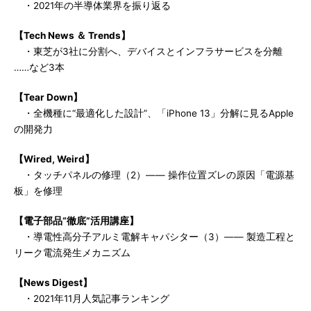
・2021年の半導体業界を振り返る
【Tech News ＆ Trends】
・東芝が3社に分割へ、デバイスとインフラサービスを分離
……など3本
【Tear Down】
・全機種に“最適化した設計”、「iPhone 13」分解に見るApple
の開発力
【Wired, Weird】
・タッチパネルの修理（2）―― 操作位置ズレの原因「電源基
板」を修理
【電子部品“徹底”活用講座】
・導電性高分子アルミ電解キャパシター（3）―― 製造工程と
リーク電流発生メカニズム
【News Digest】
・2021年11月人気記事ランキング