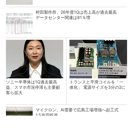
村田製作所、26年度1Qは売上高が過去最高
データセンター関連は81％増
ソニー半導体は1Q過去最高
トランスと平滑コイルを「一
益、スマホ市況停滞も主要顧
体化」 電源サイズを3分の2に
客ら拡大
マイクロン、AI需要で広島工場増強へ起工式
1.5兆円投資