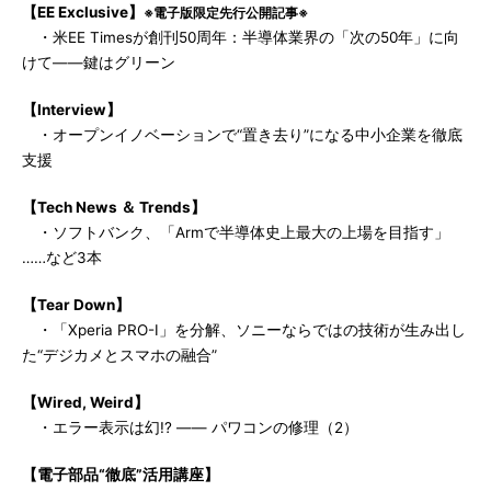
【EE Exclusive】
※電子版限定先行公開記事※
・米EE Timesが創刊50周年：半導体業界の「次の50年」に向
けて――鍵はグリーン
【Interview】
・オープンイノベーションで“置き去り”になる中小企業を徹底
支援
【Tech News ＆ Trends】
・ソフトバンク、「Armで半導体史上最大の上場を目指す」
……など3本
【Tear Down】
・「Xperia PRO-I」を分解、ソニーならではの技術が生み出し
た“デジカメとスマホの融合”
【Wired, Weird】
・エラー表示は幻!? ―― パワコンの修理（2）
【電子部品“徹底”活用講座】