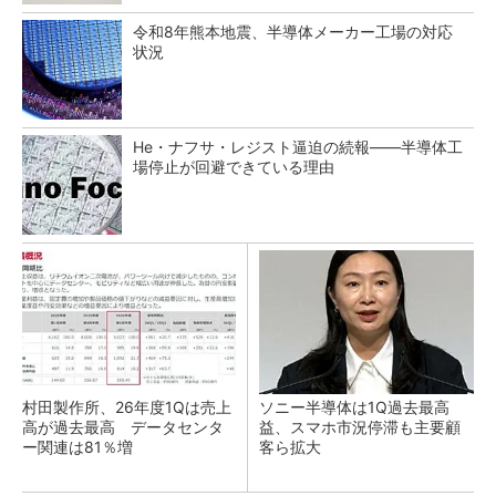
令和8年熊本地震、半導体メーカー工場の対応
状況
He・ナフサ・レジスト逼迫の続報――半導体工
場停止が回避できている理由
村田製作所、26年度1Qは売上
ソニー半導体は1Q過去最高
高が過去最高 データセンタ
益、スマホ市況停滞も主要顧
ー関連は81％増
客ら拡大