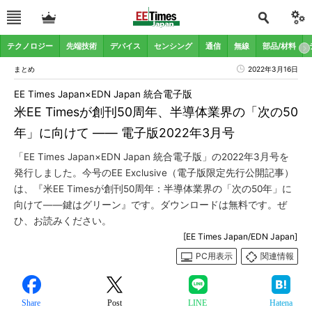
テクノロジー
先端技術
デバイス
センシング
通信
無線
部品/材料
まとめ
2022年3月16日
EE Times Japan×EDN Japan 統合電子版
米EE Timesが創刊50周年、半導体業界の「次の50
年」に向けて ―― 電子版2022年3月号
「EE Times Japan×EDN Japan 統合電子版」の2022年3月号を
発行しました。今号のEE Exclusive（電子版限定先行公開記事）
は、『米EE Timesが創刊50周年：半導体業界の「次の50年」に
向けて――鍵はグリーン』です。ダウンロードは無料です。ぜ
ひ、お読みください。
[EE Times Japan/EDN Japan]
PC用表示
関連情報
Share
Post
LINE
Hatena