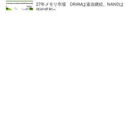
27年メモリ市場 DRAMは逼迫継続、NANDは
供給緩和へ
マイクロン、AI需要で広島工場増強へ起工式
1.5兆円投資
ルネサス、26年2Qは増収増益 データセンタ
ー需要強く「供給はパツパツ」