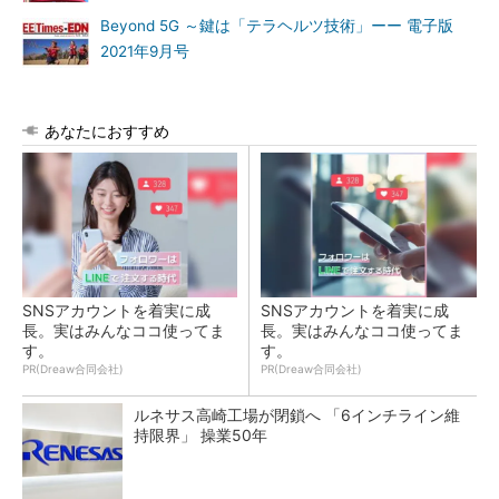
Beyond 5G ～鍵は「テラヘルツ技術」ーー 電子版
2021年9月号
あなたにおすすめ
SNSアカウントを着実に成
SNSアカウントを着実に成
長。実はみんなココ使ってま
長。実はみんなココ使ってま
す。
す。
PR(Dreaw合同会社)
PR(Dreaw合同会社)
ルネサス高崎工場が閉鎖へ 「6インチライン維
持限界」 操業50年