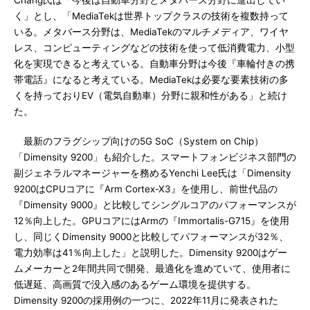
Chang氏は「今後は自動車分野とメタバース分野に進出してい
く」とし、「MediaTekは世界トップクラスの技術を複数持って
いる。メタバース分野は、MediaTekのマルチメディア、ワイヤ
レス、コンピューティングなどの技術を使って低消費電力、小型
化を実現できると考えている。自動車分野は今後『車輪付きの携
帯電話』になると考えている。MediaTekは必要な要素技術の多
くを持っておりEV（電気自動車）分野に親和性がある」と続け
た。
最新のフラグシップ向けの5G SoC（System on Chip）
「Dimensity 9200」も紹介した。スマートフォンビジネス部門の
副ジェネラルマネージャーを務めるYenchi Lee氏は「Dimensity
9200はCPUコアに『Arm Cortex-X3』を使用し、前世代品の
『Dimensity 9000』と比較してシングルコアのパフォーマンスが
12％向上した。GPUコアにはArmの『Immortalis-G715』を使用
し、同じくDimensity 9000と比較してパフォーマンスが32％、
電力効率は41％向上した」と説明した。Dimensity 9200はゲー
ムメーカーと2年間共同で開発、最適化を進めていて、使用者に
低遅延、高画質で没入感のあるゲーム環境を提供する。
Dimensity 9200の採用例の一つに、2022年11月に発表された