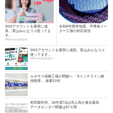
SNSアカウントを着実に成
令和8年熊本地震、半導体メー
長。実はみんなココ使ってま
カー工場の対応状況
す。
PR(Dreaw合同会社)
SNSアカウントを着実に成長。実はみんなココ
使ってます。
PR(Dreaw合同会社)
ルネサス高崎工場が閉鎖へ 「6インチライン維
持限界」 操業50年
村田製作所、26年度1Qは売上高が過去最高
データセンター関連は81％増