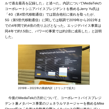
ルで過去最高を記録した」と述べた。内訳についてMediaTekの
コーポレートシニアバイスプレジデントを務めるJerry Yu氏は
「4G（第4世代移動通信）では競合他社に後れを取ったが、
5G（第5世代移動通信）に関しては順調で2019年から2022年ま
での4年間で約4倍の売り上げとなった。エッジデバイス事業は
同4年で約1.5倍に、パワーIC事業では約2倍に成長した」と説明
した。
2019年～2022年の業績内訳［クリックで拡大］
今後のMediaTekの方針について、コーポレートバイスプレジ
デント兼メタバース事業のジェネラルマネージャーを務めるMike