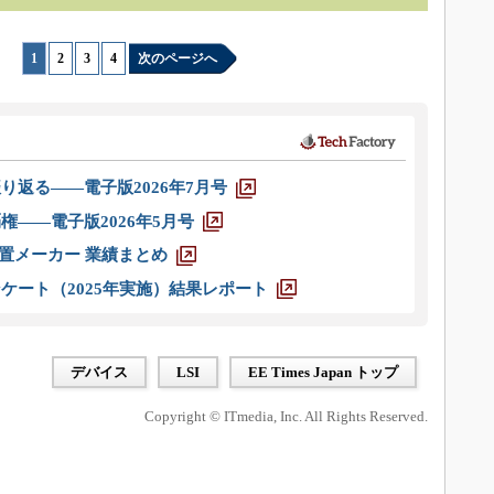
1
|
2
|
3
|
4
次のページへ
り返る――電子版2026年7月号
権――電子版2026年5月号
装置メーカー 業績まとめ
ケート（2025年実施）結果レポート
デバイス
LSI
EE Times Japan トップ
Copyright © ITmedia, Inc. All Rights Reserved.