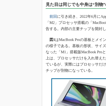
光伝送技
見た目は同じでも中身は“別物”
“異端児
改革、執
前回
に引き続き、2022年6月にAp
イノベー
「M2」プロセッサ搭載の「MacBoo
JASA発
告する。内部の主要チップを開封
IHSア
図1
はMacBook Proの基板とメ
「英語に
の様子である。基板の形状、サイズは
ための新
なった「M1」搭載版MacBook P
上は、プロセッサだけを入れ替え
ているが、実際にはプロセッサだ
チップが別物になっている。