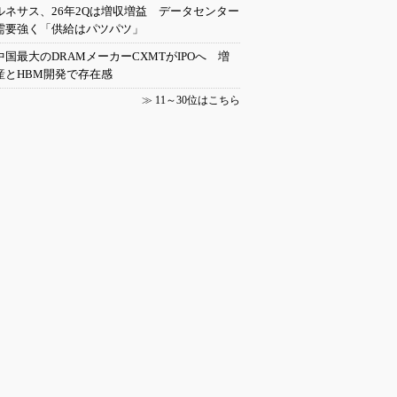
ルネサス、26年2Qは増収増益 データセンター
需要強く「供給はパツパツ」
中国最大のDRAMメーカーCXMTがIPOへ 増
産とHBM開発で存在感
≫
11～30位はこちら