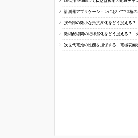
DAQ用?Moduleで状態監視用の絶縁
計測器アプリケーションにおいて7.5桁
接合部の微小な抵抗変化をどう捉える？
微細配線間の絶縁劣化をどう捉える？ 
次世代電池の性能を担保する、電極表面