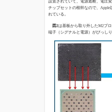
設置されていて、電源遮断、電圧変
チップセットの根幹なので、App
れている。
図2
は基板から取り外したM2プ
端子（シグナルと電源）がびっしり