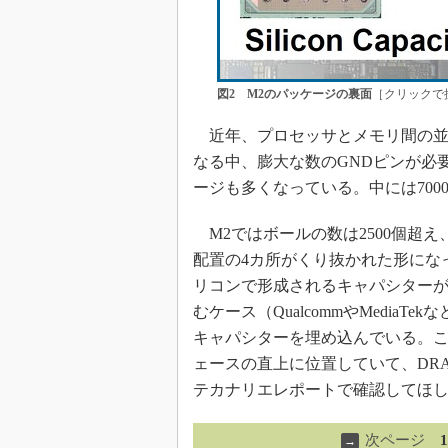
図2 M2のパッケージの裏面
［クリックで
近年、プロセッサとメモリ間の並
なる中、膨大な数のGNDピンが必要
ージも多くなっている。中には70
M2ではボールの数は2500個超え、
配置の4カ所がくり抜かれた形にな
リコンで形成されるキャパシター
むケース（QualcommやMediaT
キャパシターを埋め込んでいる。こ
ェースの直上に位置していて、DR
テカナリエレポートで確認してほ
次ページ
→