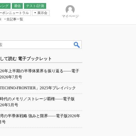
シング
通信
テスト/計測
ーボンニュートラル
展示会
マイページ
全記事一覧
l
ンピューティング
して読む 電子ブックレット
IER
026年上半期の半導体業界を振り返る――電子
2026年7月号
TECHNO-FRONTIER」2025年プレイバック
I時代のメモリ／ストレージ覇権――電子版
026年5月号
湾の半導体戦略 強みと限界――電子版2026年
月号