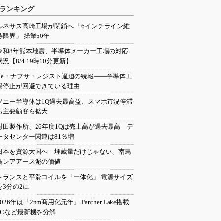
ランキング
ルネサス高崎工場が閉鎖へ 「6インチライン維
持限界」 操業50年
令和8年熊本地震、半導体メーカー工場の対応
状況【8/4 19時10分更新】
He・ナフサ・レジスト逼迫の続報――半導体工
場停止が回避できている理由
ソニー半導体は1Q過去最高益、スマホ市況停滞
も主要顧客ら拡大
村田製作所、26年度1Qは売上高が過去最高 デ
ータセンター関連は81％増
日本を資源大国へ 埋蔵量だけじゃない、南鳥
島レアアース泥の価値
トランスと平滑コイルを「一体化」 電源サイズ
を3分の2に
2026年は「2nm商用化元年」 Panther Lake搭載
PCなど最新機を分解