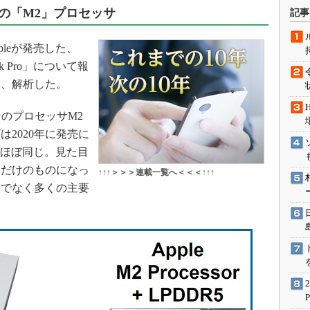
術を知る
の「M2」プロセッサ
記事
エンジニア”が仕掛けた社内
念の180日
pleが発売した、
ションは日本を救うのか
k Pro」について報
IoT通信
し、解析した。
ナリスト「未来展望」
インのプロセッサM2
愛されないエンジニア」の
2020年に発売に
行動論
roとほぼ同じ。見た目
ただけのものになっ
↑↑↑＞＞＞連載一覧へ＜＜＜↑↑↑
けでなく多くの主要