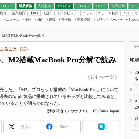
ノロジー
製品解剖
先端技術
デバイス
プロセス
パワー
部品材料
セン
動向
企業動向
統計
インタビュー
コラム
テーマ特集
カ
M&A
5G
ギー
ナログ
無線
集
ニュース
海外
国内
連載
電子版
読者登録
ホワイトペーパー
Specia
フィジカルAI
IoT・エッジコ
モリ
EXPO
Microchip情報
ストレージ通信
EE Times Japan×EDN Japan統合電
エッジAI
子版
I
SEMICON Japan
M2搭載MacBook Pro分解で...
デバイス通信
パワーエレクトロニクス
電子ブックレット
イコン
CEATEC
のナノフォーカス
こること（65）
半導体後工程
GA
EdgeTech＋
業界スコープ
、M2搭載MacBook Pro分解で読み
読者調査（EE Times Research）
印刷
TECHNO-FRONT
のエレ・組み込みプレイバ
カーボンニュートラル
2
人とくるま展
（1/4 ページ）
版
IoT
直前エンジニアの社会人大
電源設計（EDN Japan）
発売した、「M2」プロセッサ搭載の「MacBook Pro」について
「
数字」で回してみよう
去のApple製品に搭載されているチップと比較してみると、
エレクトロニクス入門（EDN
A
Japan）
進めていることが明らかになった。
ード ～Behind the
2
rd
[
清水洋治（テカナリエ）
，
EE Times Japan
]
年で起こったこと、次の10年
台
こと
4
見る
Share
で探るアジアの新トレンド