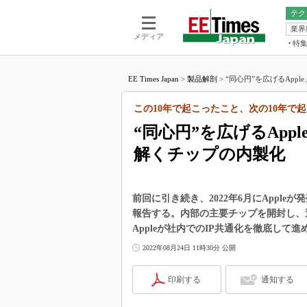
テク
業界
電池／エネル
ア
メディア
特
メ
福田昭の
LS
EE Times Japan
>
製品解剖
>
“同心円”を広げるApple、
福田昭の
マ
湯之上隆
この10年で起こったこと、次の10年で起
FP
大山聡の
“同心円”を広げるApple
大原雄介
解くチップの内製化
ック
リタイア
学漂流記
前回に引き続き、2022年6月にAppleが
世界を「
報告する。内部の主要チップを開封し、過
Appleが社内でのIP共通化を徹底して
踊るバズワ
Buzzwo
2022年08月24日 11時30分 公開
この10
で起こる
印刷する
通知する
製品分解