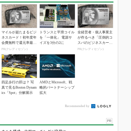
マイルが超たまるビジ
トランスと平滑コイル
全経営者・個人事業主
ネスカード！初年度年
を「一体化」 電源サ
が作るべき「圧倒的コ
会費無料で還元率最大
イズを3分の2に
スパのビジネスカー
1.125%
ド」
PR(クレディセゾン)
PR(クレディセゾン)
四足歩行の肝は？ 写
AMDとMicrosoft、戦
真で見るBoston Dynam
略的パートナーシップ
ics「Spot」分解展示
拡大
Recommended by
PR