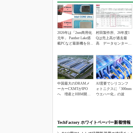
2026年は「2nm商用化
村田製作所、26年度1
元年」 Panther Lake搭
Qは売上高が過去最
載PCなど最新機を分...
高 データセンター関
連は81％増
中国最大のDRAMメ
AI需要でシリコンフ
ーカーCXMTがIPO
ォトニクスに「300mm
へ 増産とHBM開発
ウエハー化」の波
で存在感
TechFactory ホワイトペーパー新着情報