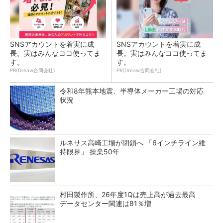
SNSアカウントを着実に成
SNSアカウントを着実に成
長。実はみんなココ使ってま
長。実はみんなココ使ってま
す。
す。
PR(Dreaw合同会社)
PR(Dreaw合同会社)
令和8年熊本地震、半導体メーカー工場の対応
状況
ルネサス高崎工場が閉鎖へ 「6インチライン維
持限界」 操業50年
村田製作所、26年度1Qは売上高が過去最高
データセンター関連は81％増