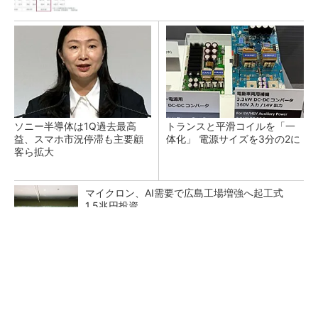
ソニー半導体は1Q過去最高
トランスと平滑コイルを「一
益、スマホ市況停滞も主要顧
体化」 電源サイズを3分の2に
客ら拡大
マイクロン、AI需要で広島工場増強へ起工式
1.5兆円投資
He・ナフサ・レジスト逼迫の続報――半導体工
場停止が回避できている理由