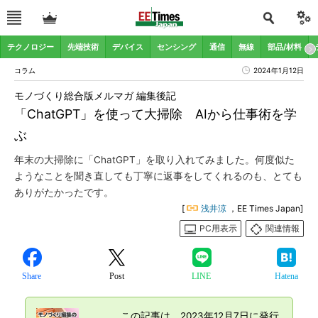
テクノロジー
先端技術
デバイス
センシング
通信
無線
部品/材料
コラム
2024年1月12日
モノづくり総合版メルマガ 編集後記
「ChatGPT」を使って大掃除 AIから仕事術を学
ぶ
年末の大掃除に「ChatGPT」を取り入れてみました。何度似た
ようなことを聞き直しても丁寧に返事をしてくれるのも、とても
ありがたかったです。
[
浅井涼
，EE Times Japan]
PC用表示
関連情報
Share
Post
LINE
Hatena
この記事は、2023年12月7日に発行