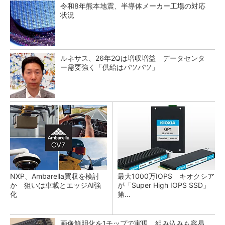
令和8年熊本地震、半導体メーカー工場の対応
状況
ルネサス、26年2Qは増収増益 データセンタ
ー需要強く「供給はパツパツ」
NXP、Ambarella買収を検討
最大1000万IOPS キオクシア
か 狙いは車載とエッジAI強
が「Super High IOPS SSD」
化
第...
画像鮮明化を1チップで実現 組み込みも容易