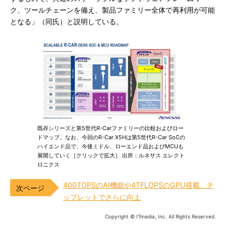
ク、ツールチェーンを備え、製品ファミリー全体で再利用が可能
となる」（同氏）と説明している。
既存シリーズと第5世代R-Carファミリーの比較およびロー
ドマップ。なお、今回のR-Car X5Hは第5世代R-Car SoCの
ハイエンド品で、今後ミドル、ローエンド品およびMCUも
展開していく［クリックで拡大］ 出所：ルネサス エレクト
ロニクス
400TOPSのAI機能や4TFLOPSのGPU搭載、チ
ップレットでさらに向上
Copyright © ITmedia, Inc. All Rights Reserved.