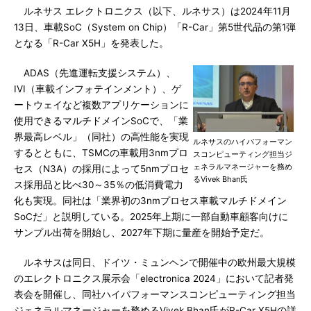
ルネサス エレクトロニクス（以下、ルネサス）は2024年11月
13日、車載SoC（System on Chip）「R-Car」第5世代品の第1弾
となる「R-Car X5H」を発表した。
ADAS（先進運転支援システム）、
IVI（車載インフォテインメント）、ゲ
ートウェイなど複数アプリケーションに
使用できるマルチドメインSoCで、「業
界最高レベル」（同社）の高性能を実現
ルネサスのハイパフォーマン
するとともに、TSMCの車載用3nmプロ
スコンピューティング担当ジ
ェネラルマネージャーを務め
セス（N3A）の採用によって5nmプロセ
るVivek Bhan氏
ス採用品と比べ30～35％の低消費電力
化も実現。同社は「業界初の3nmプロセス車載マルチドメイン
SoCだ」と説明している。2025年上期に一部自動車顧客向けに
サンプル出荷を開始し、2027年下期に量産を開始予定だ。
ルネサスは同日、ドイツ・ミュンヘンで開催中の欧州最大規模
のエレクトロニクス展示会「electronica 2024」において記者発
表会を開催し、同社ハイパフォーマンスコンピューティング担当
ジェネラルマネージャーを務めるVivek Bhan氏がR-Car X5Hの詳