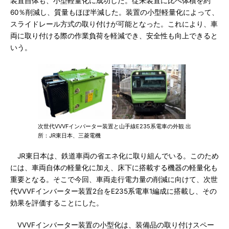
装置自体も、小型軽量化に成功した。従来装置に比べ体積を約
60％削減し、質量もほぼ半減した。装置の小型軽量化によって、
スライドレール方式の取り付けが可能となった。これにより、車
両に取り付ける際の作業負荷を軽減でき、安全性も向上できると
いう。
次世代VVVFインバーター装置と山手線E235系電車の外観 出
所：JR東日本、三菱電機
JR東日本は、鉄道車両の省エネ化に取り組んでいる。このため
には、車両自体の軽量化に加え、床下に搭載する機器の軽量化も
重要となる。そこで今回、車両走行電力量の削減に向けて、次世
代VVVFインバーター装置2台をE235系電車1編成に搭載し、その
効果を評価することにした。
VVVFインバーター装置の小型化は、装備品の取り付けスペー