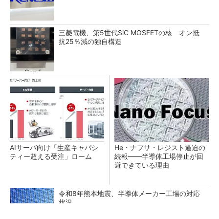
三菱電機、第5世代SiC MOSFETの核 オン抵
抗25％減の独自構造
AIサーバ向け「生産キャパシ
He・ナフサ・レジスト逼迫の
ティー超える受注」ローム
続報――半導体工場停止が回
避できている理由
令和8年熊本地震、半導体メーカー工場の対応
状況