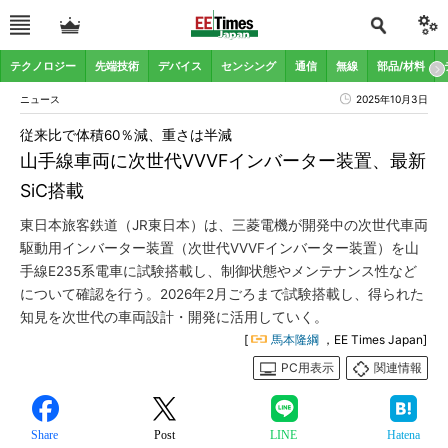
テクノロジー
先端技術
デバイス
センシング
通信
無線
部品/材料
ニュース
2025年10月3日
従来比で体積60％減、重さは半減
山手線車両に次世代VVVFインバーター装置、最新
SiC搭載
東日本旅客鉄道（JR東日本）は、三菱電機が開発中の次世代車両
駆動用インバーター装置（次世代VVVFインバーター装置）を山
手線E235系電車に試験搭載し、制御状態やメンテナンス性など
について確認を行う。2026年2月ごろまで試験搭載し、得られた
知見を次世代の車両設計・開発に活用していく。
[
馬本隆綱
，EE Times Japan]
PC用表示
関連情報
Share
Post
LINE
Hatena