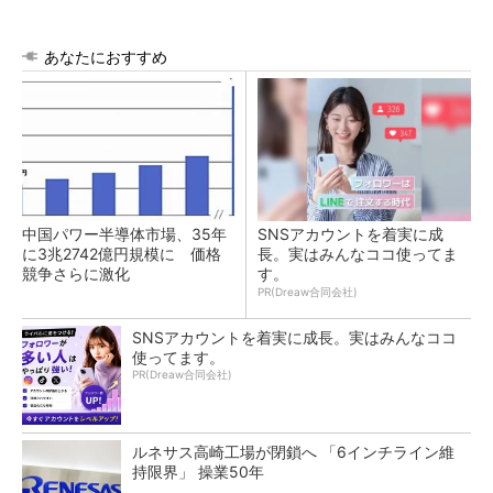
あなたにおすすめ
中国パワー半導体市場、35年
SNSアカウントを着実に成
に3兆2742億円規模に 価格
長。実はみんなココ使ってま
競争さらに激化
す。
PR(Dreaw合同会社)
SNSアカウントを着実に成長。実はみんなココ
使ってます。
PR(Dreaw合同会社)
ルネサス高崎工場が閉鎖へ 「6インチライン維
持限界」 操業50年