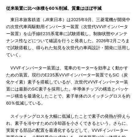
従来装置に比べ体積を60％削減、質量はほぼ半減
東日本旅客鉄道（JR東日本）は2025年9月、三菱電機が開発中
の次世代車両駆動用インバーター装置（次世代VVVFインバータ
ー装置）を山手線E235系電車に試験搭載し、制御状態やメンテ
ナンス性などについて確認を行うと発表した。2026年2月ごろま
で試験搭載し、得られた知見を次世代の車両設計・開発に活用し
ていく。
VVVFインバーター装置は、電車のモーターを効率よく動かす
ための装置。現行のE235系VVVFインバーター装置でもSiC（炭
化ケイ素）素子を搭載しているが、次世代VVVFインバーター装
置には最新のSiC素子を採用した。半導体チップの構造とパッケ
ージ構造を最適化したことで、素子単体のスイッチングロスを約
60％低減している。
スイッチングロスを大幅に低減したことで素子の発熱が抑えら
れ、素子を冷やすための冷却器を小さくできるという。さらに、
実装する部品の配置を最適化するなどして、VVVFインバーター