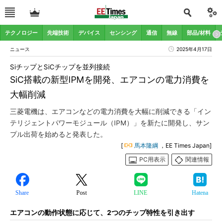
テクノロジー
先端技術
デバイス
センシング
通信
無線
部品/材料
ニュース
2025年4月17日
SiチップとSiCチップを並列接続
SiC搭載の新型IPMを開発、エアコンの電力消費を
大幅削減
三菱電機は、エアコンなどの電力消費を大幅に削減できる「イン
テリジェントパワーモジュール（IPM）」を新たに開発し、サン
プル出荷を始めると発表した。
[
馬本隆綱
，EE Times Japan]
PC用表示
関連情報
Share
Post
LINE
Hatena
エアコンの動作状態に応じて、2つのチップ特性を引き出す