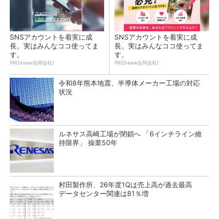
SNSアカウントを着実に成
SNSアカウントを着実に成
長。実はみんなココ使ってま
長。実はみんなココ使ってま
す。
す。
PR(Dreaw合同会社)
PR(Dreaw合同会社)
令和8年熊本地震、半導体メーカー工場の対応
状況
ルネサス高崎工場が閉鎖へ 「6インチライン維
持限界」 操業50年
村田製作所、26年度1Qは売上高が過去最高
データセンター関連は81％増