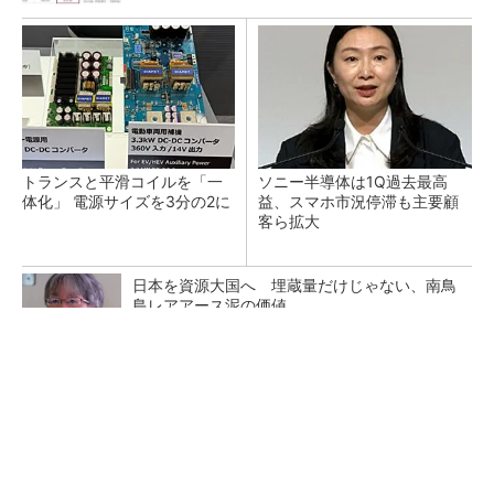
トランスと平滑コイルを「一
ソニー半導体は1Q過去最高
体化」 電源サイズを3分の2に
益、スマホ市況停滞も主要顧
客ら拡大
日本を資源大国へ 埋蔵量だけじゃない、南鳥
島レアアース泥の価値
三菱電機、第5世代SiC MOSFETの核 オン抵
抗25％減の独自構造