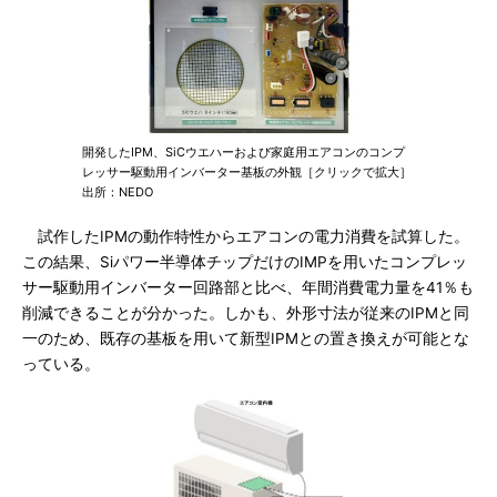
開発したIPM、SiCウエハーおよび家庭用エアコンのコンプ
レッサー駆動用インバーター基板の外観［クリックで拡大］
出所：NEDO
試作したIPMの動作特性からエアコンの電力消費を試算した。
この結果、Siパワー半導体チップだけのIMPを用いたコンプレッ
サー駆動用インバーター回路部と比べ、年間消費電力量を41％も
削減できることが分かった。しかも、外形寸法が従来のIPMと同
一のため、既存の基板を用いて新型IPMとの置き換えが可能とな
っている。