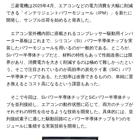
三菱電機は2025年4月、エアコンなどの電力消費を大幅に削減
できる「インテリジェントパワーモジュール（IPM）」を新たに
開発し、サンプル出荷を始めると発表した。
エアコン室外機内部に搭載されるコンプレッサー駆動用インバ
ーター基板はこれまで、シリコン（Si）パワー半導体チップを実
装したパワーモジュールを用いるのが一般的である。ところが、
Siパワー半導体チップだと、材料の特性もあって性能改善には限
界があり、消費電力を大きく削減するのは極めて難しかったとい
う。そこで注目されているのが高効率の炭化ケイ素（SiC）パワ
ー半導体チップである。ただ効率は改善できるものの、単純に置
き換えるとコスト高になるという課題もあった。
そこで今回は、Siパワー半導体チップとSiCパワー半導体チッ
プを並列接続し、エアコンの動作状態に応じて、両方のチップが
それぞれの特性を出せるような技術を開発した。具体的には、並
列接続素子に適した駆動回路ICとパワー半導体チップを1つのモ
ジュールに集積する実装技術を開発した。