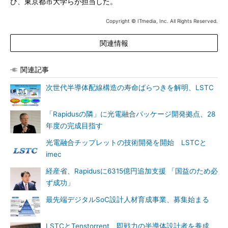
び、東京都市大学らが担当した。
Copyright © ITmedia, Inc. All Rights Reserved.
関連情報
関連記事
次世代半導体配線構造の寿命ばらつきを解明、LSTC
「Rapidusの隣」に光電融合パッケージ開発拠点、28
年度の完成目指す
光電融合チップレットの技術開発を開始 LSTCと
imec
経産省、Rapidusに6315億円追加支援 「国益のため必
ず成功」
最先端デジタルSoC設計人材育成事業、募集始まる
LSTCとTenstorrent、即戦力の半導体設計者を養成