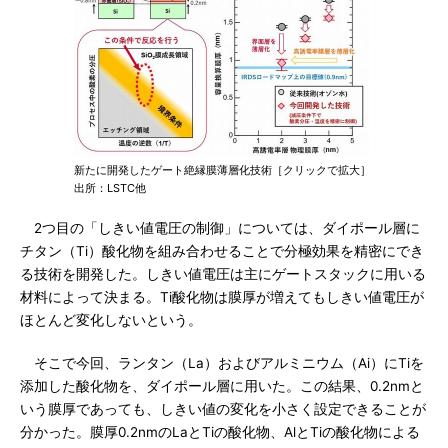
新たに開発したゲート絶縁膜薄層化技術［クリックで拡大］
出所：LSTC他
2つ目の「しきい値電圧の制御」については、ダイポール層に
チタン（Ti）酸化物を組み合わせることで分極効果を精密にでき
る技術を開発した。しきい値電圧は主にゲートスタックに用いる
材料によって決まる。Ti酸化物は膜厚が増えてもしきい値電圧が
ほとんど変化しないという。
そこで今回、ランタン（La）およびアルミニウム（Ai）にTiを
添加した酸化物を、ダイポール層に用いた。この結果、0.2nmと
いう膜厚であっても、しきい値の変化を小さく設定できることが
分かった。膜厚0.2nmのLaとTiの酸化物、AlとTiの酸化物による