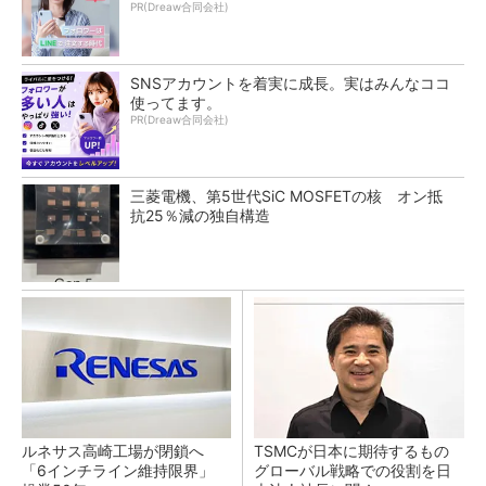
PR(Dreaw合同会社)
SNSアカウントを着実に成長。実はみんなココ
使ってます。
PR(Dreaw合同会社)
三菱電機、第5世代SiC MOSFETの核 オン抵
抗25％減の独自構造
ルネサス高崎工場が閉鎖へ
TSMCが日本に期待するもの
「6インチライン維持限界」
グローバル戦略での役割を日