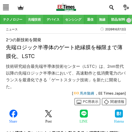
テクノロジー
先端技術
デバイス
センシング
通信
無線
部品/材料
ニュース
2026年6月12日
2つの新技術を開発
先端ロジック半導体のゲート絶縁膜を極限まで薄
膜化、LSTC
技術研究組合最先端半導体技術センター（LSTC）は、2nm世代
以降の先端ロジック半導体において、高速動作と低消費電力のバ
ランスを最適化できる「ゲートスタック技術」を新たに開発し
た。
[
馬本隆綱
，EE Times Japan]
PC用表示
関連情報
Share
Post
LINE
Hatena