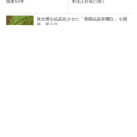
操業50年
本法人社長に聞く
発光層を結晶化させた「薄膜結晶有機EL」を開
発、富山大
画像鮮明化を1チップで実現 組み込みも容易
に
中国パワー半導体市場、35年に3兆2742億円規
模に 価格競争さらに激化