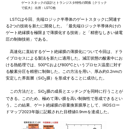
ゲートスタックの設計とトランジスタ特性の関係［クリック
で拡大］ 出所：LSTC他
LSTCは今回、先端ロジック半導体のゲートスタックに関連す
る2つの技術を新たに開発した。「最先端ロジック半導体向けの
ゲート絶縁膜を極限まで薄膜化する技術」と「精密なしきい値電
圧の制御技術」である。
高速化に直結するゲート絶縁膜の薄膜化について今回は、ドラ
イプロセスによる製法を新たに適用した。減圧状態の酸素中にお
ける熱処理では、500℃および800℃というプロセス温度に対す
る酸素分圧を精密に制御した。この方法を用い、厚み約0.2nmの
安定した界面層（SiO
膜）を形成することに成功した。
2
この方法だと、SiO
膜の成長とエッチングを同時に行うことが
2
できる。このため、極めて薄い膜を高い制御性で形成できるとい
う。この結果、ゲート絶縁膜の容量換算膜厚として、IRDSロー
ドマップ2023年版に記載された目標値0.9nmを達成した。