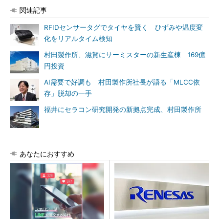
関連記事
RFIDセンサータグでタイヤを賢く ひずみや温度変
化をリアルタイム検知
村田製作所、滋賀にサーミスターの新生産棟 169億
円投資
AI需要で好調も 村田製作所社長が語る「MLCC依
存」脱却の一手
福井にセラコン研究開発の新拠点完成、村田製作所
あなたにおすすめ