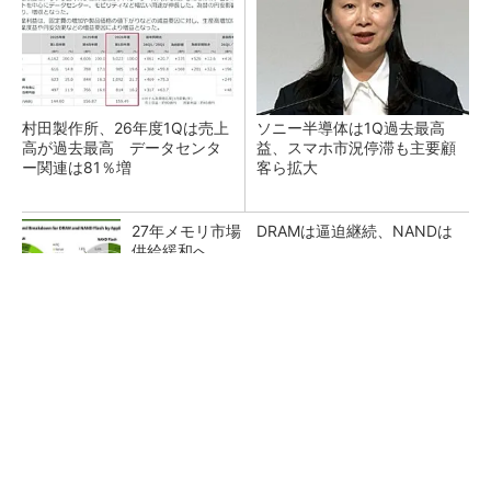
村田製作所、26年度1Qは売上
ソニー半導体は1Q過去最高
高が過去最高 データセンタ
益、スマホ市況停滞も主要顧
ー関連は81％増
客ら拡大
27年メモリ市場 DRAMは逼迫継続、NANDは
供給緩和へ
マイクロン、AI需要で広島工場増強へ起工式
1.5兆円投資
画像鮮明化を1チップで実現 組み込みも容易
に