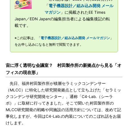
「
電子機器設計／組み込み開発 メール
マガジン
」に掲載されたEE Times
Japan／EDN Japanの編集担当者による編集後記の転
載です。
※この記事は、「
電子機器設計／組み込み開発 メールマガジン
」
をお申し込みになると無料で閲覧できます。
宙に浮く透明な会議室？ 村田製作所の新拠点から見る「オ
フィスの現在形」
先日、福井村田製作所が積層セラミックコンデンサー
（MLCC）に特化した研究開発拠点として立ち上げた「セラミッ
クコンデンサ研究開発センター」、通称「C4-Lab.（シーラ
ボ）」に取材に行ってきました。そこで聞いた村田製作所の
MLCC研究開発の戦略や同施設の活用方針については、改めて記
事化しますが、今回はC4-Lab.の内装についてのこぼれ話をお届
けします。