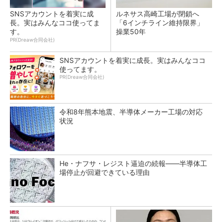
SNSアカウントを着実に成
ルネサス高崎工場が閉鎖へ
長。実はみんなココ使ってま
「6インチライン維持限界」
す。
操業50年
PR(Dreaw合同会社)
SNSアカウントを着実に成長。実はみんなココ
使ってます。
PR(Dreaw合同会社)
令和8年熊本地震、半導体メーカー工場の対応
状況
He・ナフサ・レジスト逼迫の続報――半導体工
場停止が回避できている理由