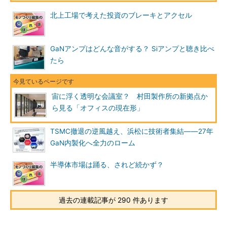
北上工場で考えた投資のブレーキとアクセル
GaNアンプはどんな音がする？ Siアンプと聴き比べ
たら
宙に浮く透明な会議室？ 村田製作所の新拠点か
ら見る「オフィスの現在形」
TSMC撤退の逆風越え、浜松に技術者集結――27年
GaN内製化へ全力のローム
半導体市場は踊る、されど続かず？
過去の連載記事が 290 件あります