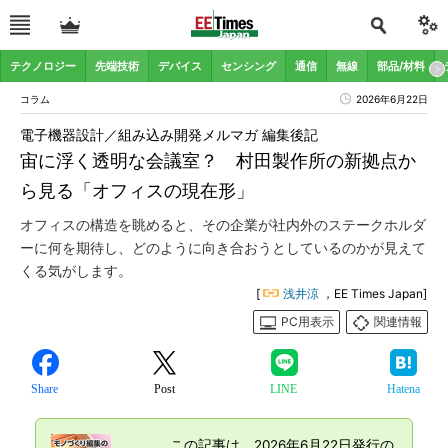
テクノロジー
先端技術
デバイス
センシング
通信
無線
部品/材料
コラム
2026年6月22日
電子機器設計／組み込み開発メルマガ 編集後記
宙に浮く透明な会議室？ 村田製作所の新拠点か
ら見る「オフィスの現在形」
オフィスの構造を眺めると、その企業が社内外のステークホルダ
ーに何を期待し、どのように向き合おうとしているのかが見えて
くる気がします。
[
浅井涼
，EE Times Japan]
PC用表示
関連情報
Share
Post
LINE
Hatena
この記事は、2026年6月22日発行の